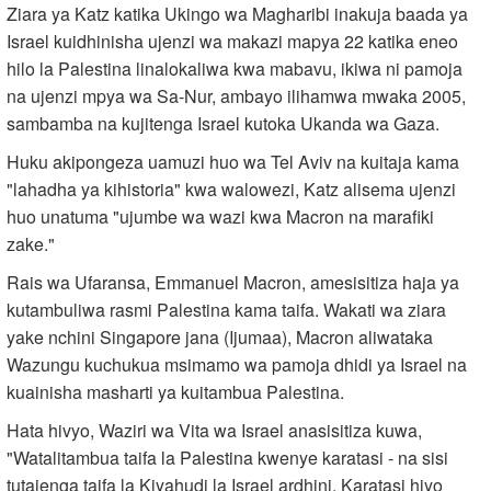
Ziara ya Katz katika Ukingo wa Magharibi inakuja baada ya
Israel kuidhinisha ujenzi wa makazi mapya 22 katika eneo
hilo la Palestina linalokaliwa kwa mabavu, ikiwa ni pamoja
na ujenzi mpya wa Sa-Nur, ambayo ilihamwa mwaka 2005,
sambamba na kujitenga Israel kutoka Ukanda wa Gaza.
Huku akipongeza uamuzi huo wa Tel Aviv na kuitaja kama
"lahadha ya kihistoria" kwa walowezi, Katz alisema ujenzi
huo unatuma "ujumbe wa wazi kwa Macron na marafiki
zake."
Rais wa Ufaransa, Emmanuel Macron, amesisitiza haja ya
kutambuliwa rasmi Palestina kama taifa. Wakati wa ziara
yake nchini Singapore jana (Ijumaa), Macron aliwataka
Wazungu kuchukua msimamo wa pamoja dhidi ya Israel na
kuainisha masharti ya kuitambua Palestina.
Hata hivyo, Waziri wa Vita wa Israel anasisitiza kuwa,
"Watalitambua taifa la Palestina kwenye karatasi - na sisi
tutajenga taifa la Kiyahudi la Israel ardhini. Karatasi hiyo