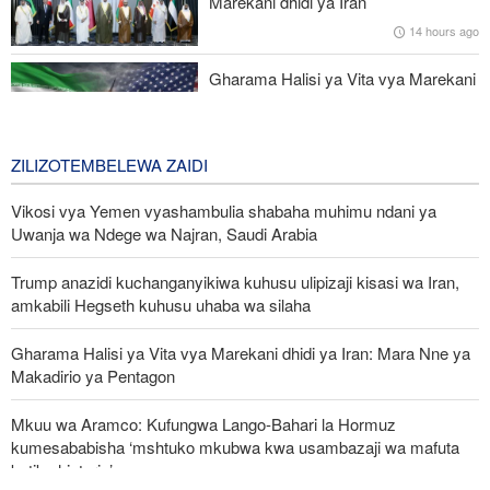
Marekani dhidi ya Iran
operesheni kubwa
14 hours ago
Mbu vamizi azua hofu ya malaria kote barani Afrika
Gharama Halisi ya Vita vya Marekani
dhidi ya Iran: Mara Nne ya Makadirio
ya Pentagon
2 days ago
ZILIZOTEMBELEWA ZAIDI
Vikosi vya Yemen vyashambulia shabaha muhimu ndani ya
Uwanja wa Ndege wa Najran, Saudi Arabia
Trump anazidi kuchanganyikiwa kuhusu ulipizaji kisasi wa Iran,
amkabili Hegseth kuhusu uhaba wa silaha
Gharama Halisi ya Vita vya Marekani dhidi ya Iran: Mara Nne ya
Makadirio ya Pentagon
Mkuu wa Aramco: Kufungwa Lango-Bahari la Hormuz
kumesababisha ‘mshtuko mkubwa kwa usambazaji wa mafuta
katika historia’