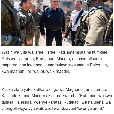
Waziri wa Vita wa Israel, Israel Katz amemsuta na kumkejeli
Rais wa Ufaransa, Emmanuel Macron, ambaye alisema
mapema jana kwamba, kutambuliwa kwa taifa la Palestina,
kwa masharti, ni "wajibu wa kimaadili."
Katika ziara yake katika Ukingo wa Magharibi jana Ijumaa,
Katz alimkemea Macron akisema kwamba "Kutambuliwa kwa
taifa la Palestina 'kwenye karatasi' kutakabiliwa na ujenzi wa
vitongoji vipya vya walowezi wa Kizayuni 'kwenye ardhi.'