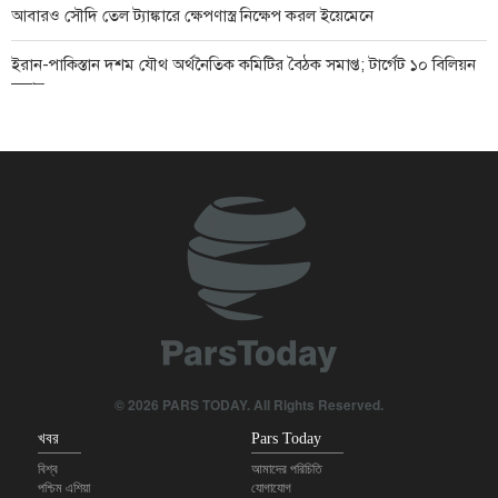
আবারও সৌদি তেল ট্যাঙ্কারে ক্ষেপণাস্ত্র নিক্ষেপ করল ইয়েমেনে
ইরান-পাকিস্তান দশম যৌথ অর্থনৈতিক কমিটির বৈঠক সমাপ্ত; টার্গেট ১০ বিলিয়ন
ডলার
কেন যুক্তরাষ্ট্রের আচরণের ধরণ ইরানের সাথে বিরাজমান সংকট জিইয়ে রেখেছে?
ইসরায়েল-আমিরাতের গোপন অস্ত্র সহযোগিতার নতুন তথ্য ফাঁস
সৌদি আরবের নাজরান বিমানবন্দরে ইয়েমেনের ড্রোন হামলা
শেখ নাঈম কাসেম: যুক্তরাষ্ট্র ও ইসরাইলের মোকাবিলায় ইরান বিজয়ী হয়েছে
কমান্ডার রেজায়ি: ১৭ দিনের যুদ্ধে যুক্তরাষ্ট্রকে কঠোর জবাব দিয়েছে ইরান
© 2026 PARS TODAY. All Rights Reserved.
খবর
Pars Today
বিশ্ব
আমাদের পরিচিতি
পশ্চিম এশিয়া
যোগাযোগ