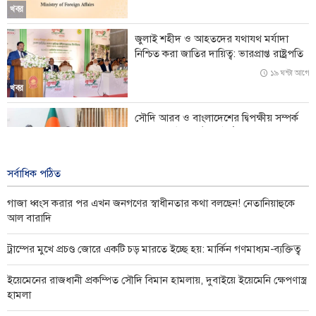
ইয়েমেনের সেনাবাহিনীর হামলায় লোহিত সাগরে সৌদি তেলবাহী ট্যাংকার
খবর
লক্ষ্যবস্তু
জুলাই শহীদ ও আহতদের যথাযথ মর্যাদা
নিশ্চিত করা জাতির দায়িত্ব: ভারপ্রাপ্ত রাষ্ট্রপতি
ইসরায়েল-আমিরাতের গোপন অস্ত্র সহযোগিতার নতুন তথ্য ফাঁস
১৯ ঘন্টা আগে
খবর
সৌদি আরব ও বাংলাদেশের দ্বিপক্ষীয় সম্পর্ক
জোরদারে উচ্চপর্যায়ের বৈঠক
২০ ঘন্টা আগে
খবর
সর্বাধিক পঠিত
গাজা ধ্বংস করার পর এখন জনগণের স্বাধীনতার কথা বলছেন! নেতানিয়াহুকে
আল বারাদি
ট্রাম্পের মুখে প্রচণ্ড জোরে একটি চড় মারতে ইচ্ছে হয়: মার্কিন গণমাধ্যম-ব্যক্তিত্ব
ইয়েমেনের রাজধানী প্রকম্পিত সৌদি বিমান হামলায়, দুবাইয়ে ইয়েমেনি ক্ষেপণাস্ত্র
হামলা