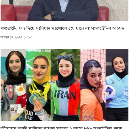
গণভোটের মধ্য দিয়ে সংবিধান সংশোধন হয়ে যাবে না: সালাহউদ্দিন আহমদ
নভেম্বর ১৪, ২০২৫ ১০:১৩
ক্রীড়াঙ্গনে ইরানি নারীদের ব্যাপক সাফল্য: ১ বছরে ৮৬৮ আন্তর্জাতিক পদক