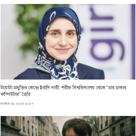
টয়োটা প্রযুক্তির কেন্দ্রে ইরানি নারী: শরীফ বিশ্ববিদ্যালয় থেকে "চার চাকার
কম্পিউটার" তৈরি
নভেম্বর ০৯, ২০২৫ ১২:৪৭