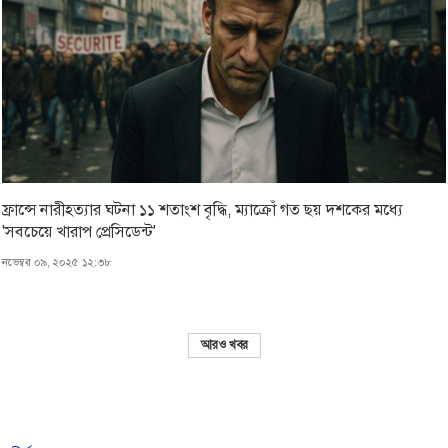
ফ্রান্সে নারীহত্যার ঘটনা ১১ শতাংশ বৃদ্ধি, ম্যাক্রোঁ গত ছয় দশকের মধ্যে
'সবচেয়ে খারাপ প্রেসিডেন্ট'
নভেম্বর ০৯, ২০২৫ ১২:৩৮
আরও খবর