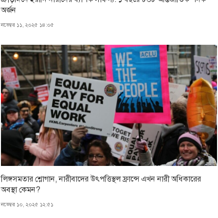
অর্জন
নভেম্বর ১১, ২০২৫ ১৪:০৫
লিঙ্গসমতার শ্লোগান, নারীবাদের উৎপত্তিস্থল ফ্রান্সে এখন নারী অধিকারের
অবস্থা কেমন?
নভেম্বর ১০, ২০২৫ ১২:৫১