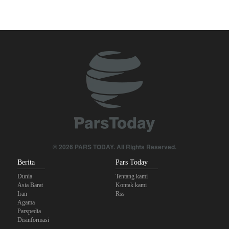
Legislator Iran: AS Akan Segera Diusir dari Kawasan dan Semua
Pangkalan Terorisnya!
Foreign Policy: Riyadh Terjepit di Antara Iran dan Ansarullah,
Kebijakan Ini Gagal
Brigjen Akrami Nia: Artesh dalam Kondisi Siaga Penuh
Ghalibaf kepada Trump: Diplomasi Sandiwara AS telah Gagal !
The Economist: Kesepakatan dengan Iran Opsi Realistis Akhiri
Krisis Selat Hormuz
© 2026 PARS TODAY. All Rights Reserved.
Trump Ancam Penjara Panjang untuk Pembocor yang Beberkan
Berita
Pars Today
Krisis Amunisi Perang Iran
Dunia
Tentang kami
Asia Barat
Kontak kami
Iran
Rss
Agama
Parspedia
Disinformasi