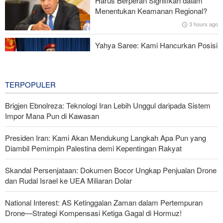
Harus Berperan Signifikan dalam
Dipecat
Menentukan Keamanan Regional?
3 hours ago
Yahya Saree: Kami Hancurkan Posisi
Pasukan Bayaran Saudi dengan
Rudal Balistik dan Drone
3 hours ago
TERPOPULER
Brigjen Ebnolreza: Teknologi Iran Lebih Unggul daripada Sistem
Impor Mana Pun di Kawasan
Presiden Iran: Kami Akan Mendukung Langkah Apa Pun yang
Diambil Pemimpin Palestina demi Kepentingan Rakyat
Skandal Persenjataan: Dokumen Bocor Ungkap Penjualan Drone
dan Rudal Israel ke UEA Miliaran Dolar
National Interest: AS Ketinggalan Zaman dalam Pertempuran
Drone—Strategi Kompensasi Ketiga Gagal di Hormuz!