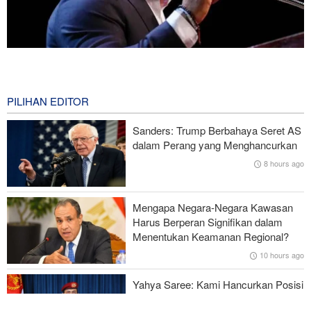
Mengapa Lobi Zionis di Amerika Tidak Lagi Seefektif Dulu?
4 hours ago
PILIHAN EDITOR
Ghalibaf kepada Trump: Diplomasi Sandiwara AS telah Gagal !
Sanders: Trump Berbahaya Seret AS
Survei Reuters: Perang dengan Iran Faktor Penyebab
dalam Perang yang Menghancurkan
Ketidakstabilan Harga BBM di AS
8 hours ago
Serangan Iran Sebabkan Lebih dari 700 Tentara AS Geger Otak
Mengapa Negara-Negara Kawasan
Gagal dalam Perang dengan Iran, Dua Pejabat Senior Mossad
Harus Berperan Signifikan dalam
Dipecat
Menentukan Keamanan Regional?
10 hours ago
Yahya Saree: Kami Hancurkan Posisi
Pasukan Bayaran Saudi dengan