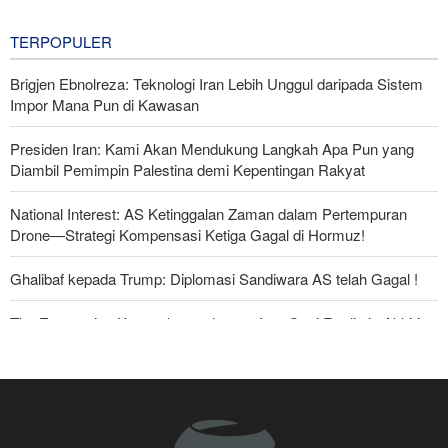
Rudal Balistik dan Drone
10 hours ago
TERPOPULER
Brigjen Ebnolreza: Teknologi Iran Lebih Unggul daripada Sistem
Impor Mana Pun di Kawasan
Presiden Iran: Kami Akan Mendukung Langkah Apa Pun yang
Diambil Pemimpin Palestina demi Kepentingan Rakyat
National Interest: AS Ketinggalan Zaman dalam Pertempuran
Drone—Strategi Kompensasi Ketiga Gagal di Hormuz!
Ghalibaf kepada Trump: Diplomasi Sandiwara AS telah Gagal !
The Economist: Kesepakatan dengan Iran Opsi Realistis Akhiri
Krisis Selat Hormuz
Foreign Policy: Riyadh Terjepit di Antara Iran dan Ansarullah,
Kebijakan Ini Gagal