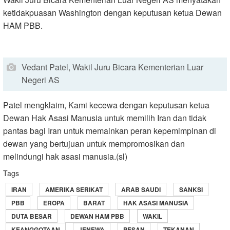
ketidakpuasan Washington dengan keputusan ketua Dewan
HAM PBB.
Vedant Patel, Wakil Juru Bicara Kementerian Luar
Negeri AS
Patel mengklaim, Kami kecewa dengan keputusan ketua
Dewan Hak Asasi Manusia untuk memilih Iran dan tidak
pantas bagi Iran untuk memainkan peran kepemimpinan di
dewan yang bertujuan untuk mempromosikan dan
melindungi hak asasi manusia.(sl)
Tags
IRAN
AMERIKA SERIKAT
ARAB SAUDI
SANKSI
PBB
EROPA
BARAT
HAK ASASI MANUSIA
DUTA BESAR
DEWAN HAM PBB
WAKIL
KEANGGOTAAN
JENEWA
PESAN
TEKANAN