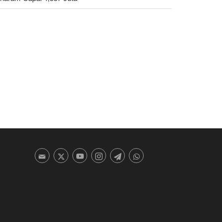
islator Iran: AS Akan Segera Diusir dari Kawasan
n Semua Pangkalan Terorisnya!