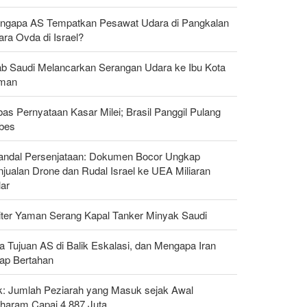
ngapa AS Tempatkan Pesawat Udara di Pangkalan
ra Ovda di Israel?
ab Saudi Melancarkan Serangan Udara ke Ibu Kota
man
as Pernyataan Kasar Milei; Brasil Panggil Pulang
bes
andal Persenjataan: Dokumen Bocor Ungkap
jualan Drone dan Rudal Israel ke UEA Miliaran
lar
liter Yaman Serang Kapal Tanker Minyak Saudi
a Tujuan AS di Balik Eskalasi, dan Mengapa Iran
tap Bertahan
ak: Jumlah Peziarah yang Masuk sejak Awal
haram Capai 4,887 Juta