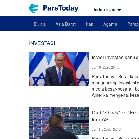
Indonesian
Dunia
Asia Barat
Iran
Agama
Parsp
INVESTASI
Israel Investasikan 
Jul 19, 2026 20:43
Pars Today - Surat kaba
mengungkap investasi s
media besar-besaran be
Amerika mengenai kese
Dari "Shock" ke "Er
Iran-AS
Jun 11, 2026 15:16
Pars Today - Setelah k