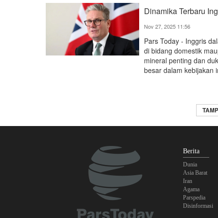
Dinamika Terbaru Ing
Nov 27, 2025 11:56
Pars Today - Inggris d
di bidang domestik maup
mineral penting dan du
besar dalam kebijakan i
TAMP
Berita
Dunia
Asia Barat
Iran
Agama
Parspedia
Disinformasi