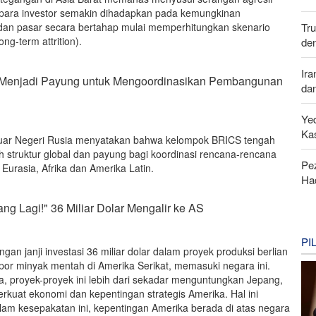
 para investor semakin dihadapkan pada kemungkinan
Tr
i, dan pasar secara bertahap mulai memperhitungkan skenario
ng-term attrition).
de
Ira
 Menjadi Payung untuk Mengoordinasikan Pembangunan
da
Yed
Ka
Luar Negeri Rusia menyatakan bahwa kelompok BRICS tengah
 struktur global dan payung bagi koordinasi rencana-rencana
Pe
urasia, Afrika dan Amerika Latin.
Ha
g Lagi!" 36 Miliar Dolar Mengalir ke AS
PI
an janji investasi 36 miliar dolar dalam proyek produksi berlian
kspor minyak mentah di Amerika Serikat, memasuki negara ini.
, proyek-proyek ini lebih dari sekadar menguntungkan Jepang,
kuat ekonomi dan kepentingan strategis Amerika. Hal ini
m kesepakatan ini, kepentingan Amerika berada di atas negara