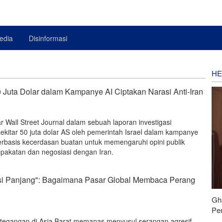
edia
Disinformasi
HE
50 Juta Dolar dalam Kampanye AI Ciptakan Narasi Anti-Iran
r Wall Street Journal dalam sebuah laporan investigasi
ekitar 50 juta dolar AS oleh pemerintah Israel dalam kampanye
rbasis kecerdasan buatan untuk memengaruhi opini publik
pakatan dan negosiasi dengan Iran.
osi Panjang": Bagaimana Pasar Global Membaca Perang
Gh
Pe
etegangan di Asia Barat memanas menyusul serangan agresif