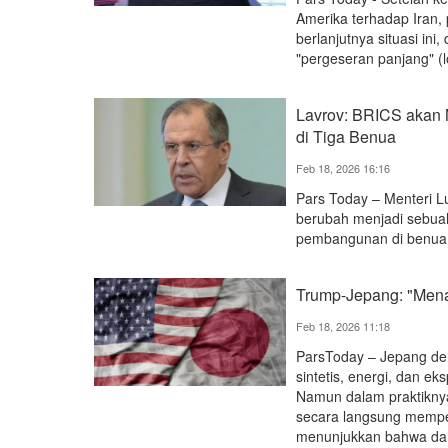
Amerika terhadap Iran,
berlanjutnya situasi in
"pergeseran panjang" (lo
Lavrov: BRICS akan
di Tiga Benua
Feb 18, 2026 16:16
Pars Today – Menteri 
berubah menjadi sebuah
pembangunan di benua E
Trump-Jepang: "Menan
Feb 18, 2026 11:18
ParsToday – Jepang deng
sintetis, energi, dan e
Namun dalam praktiknya
secara langsung memper
menunjukkan bahwa dala