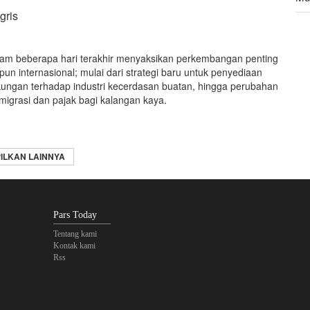
gris
Leg
da
alam beberapa hari terakhir menyaksikan perkembangan penting
un internasional; mulai dari strategi baru untuk penyediaan
kungan terhadap industri kecerdasan buatan, hingga perubahan
migrasi dan pajak bagi kalangan kaya.
ILKAN LAINNYA
Pars Today
Tentang kami
Kontak kami
Rss