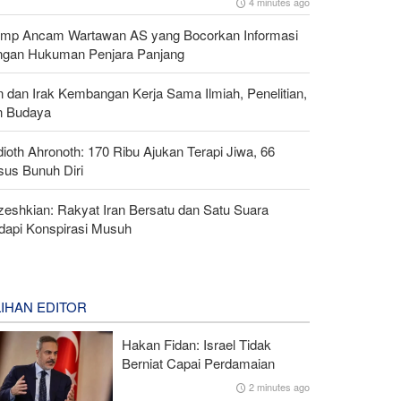
4 minutes ago
ump Ancam Wartawan AS yang Bocorkan Informasi
ngan Hukuman Penjara Panjang
n dan Irak Kembangan Kerja Sama Ilmiah, Penelitian,
n Budaya
ioth Ahronoth: 170 Ribu Ajukan Terapi Jiwa, 66
sus Bunuh Diri
zeshkian: Rakyat Iran Bersatu dan Satu Suara
dapi Konspirasi Musuh
LIHAN EDITOR
Hakan Fidan: Israel Tidak
Berniat Capai Perdamaian
2 minutes ago