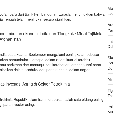
Me
Uda
aporan baru dari Bank Pembangunan Eurasia menunjukkan bahwa
sia Tengah telah meningkat secara signifikan.
Ar
Ya
ertumbuhan ekonomi India dan Tiongkok / Minat Tajikistan
 Afghanistan
Imb
Du
India pada kuartal September mengalami peningkatan sebesar
Sk
akan pertumbuhan tercepat dalam enam kuartal terakhir.
Pen
paui perkiraan dan menunjukkan ketahanan terhadap tarif berat
Do
erbaikan dalam produksi dan permintaan di dalam negeri.
Mi
s Investasi Asing di Sektor Petrokimia
Tig
Te
etrokimia Republik Islam Iran merupakan salah satu bidang paling
i para investor asing.
Ir
Mu