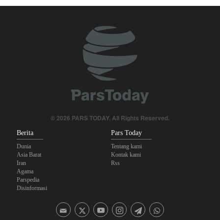
Krisis Selat Hormuz
Foreign Policy: Riyadh Terjepit di Antara Iran dan Ansarullah,
Kebijakan Ini Gagal
Yahya Saree: Kami Hancurkan Posisi Pasukan Bayaran Saudi
dengan Rudal Balistik dan Drone
Brigjen Akrami Nia: Artesh dalam Kondisi Siaga Penuh
Anggota Kongres AS Khawatirkan Dampak Menipisnya Rudal
© 2026 PARS TODAY. All Rights Reserved.
Amerika Hadapi Iran
Berita
Pars Today
Dunia
Tentang kami
Asia Barat
Kontak kami
Iran
Rss
Agama
Parspedia
Disinformasi