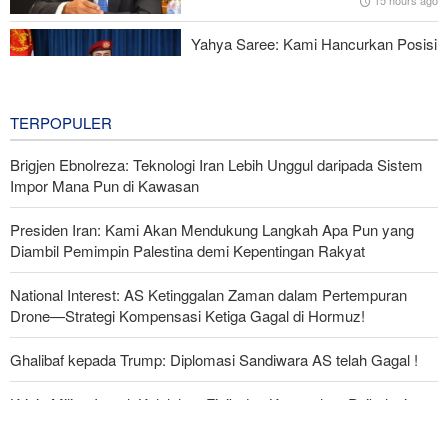
15 hours ago
Yahya Saree: Kami Hancurkan Posisi
Pasukan Bayaran Saudi dengan
Rudal Balistik dan Drone
15 hours ago
TERPOPULER
Brigjen Ebnolreza: Teknologi Iran Lebih Unggul daripada Sistem
Impor Mana Pun di Kawasan
Presiden Iran: Kami Akan Mendukung Langkah Apa Pun yang
Diambil Pemimpin Palestina demi Kepentingan Rakyat
National Interest: AS Ketinggalan Zaman dalam Pertempuran
Drone—Strategi Kompensasi Ketiga Gagal di Hormuz!
Ghalibaf kepada Trump: Diplomasi Sandiwara AS telah Gagal !
Krisis Militer Israel; Kelelahan Fisik dan Keruntuhan Psikologis
The Economist: Kesepakatan dengan Iran Opsi Realistis Akhiri