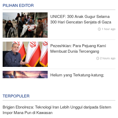
5 minutes ago
PILIHAN EDITOR
Araghchi kepada Negara Tetangga: Kini Saatnya Andalkan Diri
UNICEF: 300 Anak Gugur Selama
Sendiri dan Jalin Persaudaraan Sejati
300 Hari Gencatan Senjata di Gaza
1 hour ago
CNN: Kepala Staf Angkatan Bersenjata AS Cari Jalan untuk
Keluar dari Perang dengan Iran
Pezeshkian: Para Pejuang Kami
Rencana Bom ISIS di Area Sayidah Zainab Damaskus
Membuat Dunia Tercengang
Digagalkan
2 hours ago
IRGC: Pengakuan Media Asing atas Kekalahan Trump Hasil
Perjuangan Media Revolusioner
Helium yang Terkatung-katung;
Bagaimana Selat Hormuz
Mengancam Revolusi AI
2 hours ago
TERPOPULER
Brigjen Ebnolreza: Teknologi Iran Lebih Unggul daripada Sistem
Impor Mana Pun di Kawasan