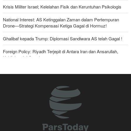
Krisis Militer Israel; Kelelahan Fisik dan Keruntuhan Psikologis
National Interest: AS Ketinggalan Zaman dalam Pertempuran
Drone—Strategi Kompensasi Ketiga Gagal di Hormuz!
Ghalibaf kepada Trump: Diplomasi Sandiwara AS telah Gagal !
Foreign Policy: Riyadh Terjepit di Antara Iran dan Ansarullah,
Kebijakan Ini Gagal
The Economist: Kesepakatan dengan Iran Opsi Realistis Akhiri
Krisis Selat Hormuz
Yahya Saree: Kami Hancurkan Posisi Pasukan Bayaran Saudi
dengan Rudal Balistik dan Drone
Brigjen Akrami Nia: Artesh dalam Kondisi Siaga Penuh
Anggota Kongres AS Khawatirkan Dampak Menipisnya Rudal
Amerika Hadapi Iran