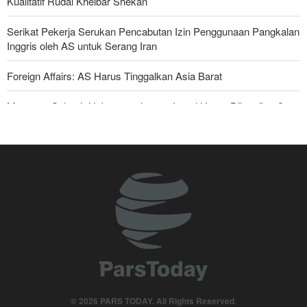
Kualitatif Rudal Kheibar Shekan
Serikat Pekerja Serukan Pencabutan Izin Penggunaan Pangkalan
Inggris oleh AS untuk Serang Iran
Foreign Affairs: AS Harus Tinggalkan Asia Barat
Mengapa Seluruh Hubungan dengan Israel Harus Dihentikan?
Araghchi kepada Negara Tetangga: Kini Saatnya Andalkan Diri
Sendiri dan Jalin Persaudaraan Sejati
Bantuan Obat-obatan dari 11 Negara untuk Iran di Masa Perang
Dua Sisi Arab Saudi Diserang; 'Pakta Makkah' Hanya Bertahan
Dua Hari?
Anggota Senior Ansarullah: Pernyataan DK PBB Tidak Layak
Diperhatikan
Joe Kent: Komunitas Intelijen AS Tahu Iran Tidak Buat Nuklir, Tapi
© 2026 PARS TODAY. All Rights Reserved.