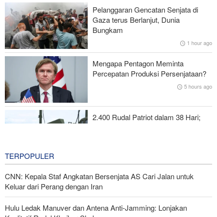
Ketergantungan Minyak dan Sanksi
Pelanggaran Gencatan Senjata di
Gaza terus Berlanjut, Dunia
Yahya Saree: Operasi Khusus di Al-Mokha—Puluhan Pasukan
Bungkam
Saudi Tewas dan Terluka
1 hour ago
Pasukan Reaksi Cepat dan Pasukan Khusus AD Artesh: Garda
Mengapa Pentagon Meminta
Terdepan Keamanan Perbatasan Iran
Percepatan Produksi Persenjataan?
5 hours ago
Ayaz Amir: Pakta Mekah Tak Jelas Lawan Siapa—AS yang Bikin
Kawasan Tak Aman!
2.400 Rudal Patriot dalam 38 Hari;
Krisis Paling Mematikan di Riyadh
5 hours ago
TERPOPULER
CNN: Kepala Staf Angkatan Bersenjata AS Cari Jalan untuk
Keluar dari Perang dengan Iran
Hulu Ledak Manuver dan Antena Anti-Jamming: Lonjakan