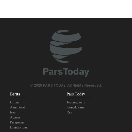
Tiga Tujuan AS di Balik Eskalasi, dan Mengapa Iran Tetap
Bertahan
Irak: Jumlah Peziarah yang Masuk sejak Awal Muharam Capai
4,887 Juta
Legislator Iran: AS Akan Segera Diusir dari Kawasan dan Semua
Pangkalan Terorisnya!
Brigjen Ebnolreza: Teknologi Iran Lebih Unggul daripada Sistem
Impor Mana Pun di Kawasan
Ledakan yang Mengguncang UEA; Di Mana Jebel Ali dan
© 2026 PARS TODAY. All Rights Reserved.
Mengapa Itu Penting?
Berita
Pars Today
Dunia
Tentang kami
Asia Barat
Kontak kami
Iran
Rss
Agama
Parspedia
Disinformasi