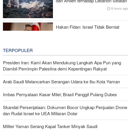
dan Artileri terhadap Lebanon Selatan
8 hours ago
Mengapa AS Nyaris Kehabisan Senjata dalam perang melawan
Iran?
Hakan Fidan: Israel Tidak Berniat
Capai Perdamaian
8 hours ago
TERPOPULER
Presiden Iran: Kami Akan Mendukung Langkah Apa Pun yang
Diambil Pemimpin Palestina demi Kepentingan Rakyat
Arab Saudi Melancarkan Serangan Udara ke Ibu Kota Yaman
Imbas Pernyataan Kasar Milei; Brasil Panggil Pulang Dubes
Skandal Persenjataan: Dokumen Bocor Ungkap Penjualan Drone
dan Rudal Israel ke UEA Miliaran Dolar
Militer Yaman Serang Kapal Tanker Minyak Saudi