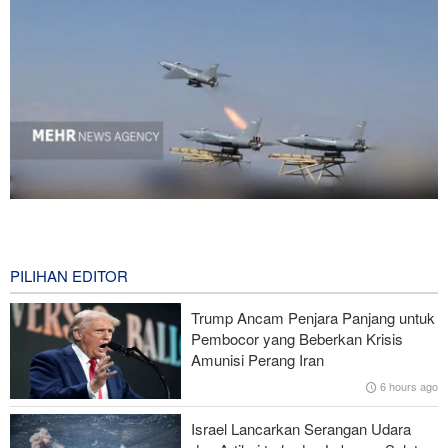
National Interest: AS Ketinggalan Zaman dalam Pertempuran
Drone—Strategi Kompensasi Ketiga Gagal di Hormuz!
2 hours ago
PILIHAN EDITOR
Brigjen Akrami Nia: Artesh dalam Kondisi Siaga Penuh
Trump Ancam Penjara Panjang untuk
Pembocor yang Beberkan Krisis
Foreign Policy: Riyadh Terjepit di Antara Iran dan Ansarullah,
Amunisi Perang Iran
Kebijakan Ini Gagal
6 hours ago
Brigjen Ebnolreza: Teknologi Iran Lebih Unggul daripada Sistem
Israel Lancarkan Serangan Udara
Impor Mana Pun di Kawasan