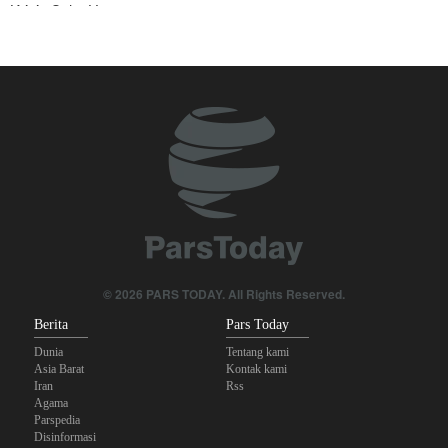
Krisis Selat Hormuz
Yahya Saree: Kami Hancurkan Posisi Pasukan Bayaran Saudi
dengan Rudal Balistik dan Drone
Foreign Affairs: AS Harus Tinggalkan Asia Barat
Mengapa Lobi Zionis di Amerika Tidak Lagi Seefektif Dulu?
Anggota Kongres AS Khawatirkan Dampak Menipisnya Rudal
Amerika Hadapi Iran
Sanders: Trump Berbahaya Seret AS dalam Perang yang
Menghancurkan
© 2026 PARS TODAY. All Rights Reserved.
Berita
Pars Today
Dunia
Tentang kami
Asia Barat
Kontak kami
Iran
Rss
Agama
Parspedia
Disinformasi