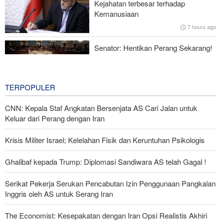
Kejahatan terbesar terhadap
Opini Publik
Kemanusiaan
7 hours ago
Menhan Pakistan: Persatuan Negara-negara Islam dalam
Melawan Zionis Urgen
Senator: Hentikan Perang Sekarang!
BBM Mahal, Nyawa Melayang
9 hours ago
TERPOPULER
CNN: Kepala Staf Angkatan Bersenjata AS Cari Jalan untuk
Keluar dari Perang dengan Iran
Krisis Militer Israel; Kelelahan Fisik dan Keruntuhan Psikologis
Ghalibaf kepada Trump: Diplomasi Sandiwara AS telah Gagal !
Serikat Pekerja Serukan Pencabutan Izin Penggunaan Pangkalan
Inggris oleh AS untuk Serang Iran
The Economist: Kesepakatan dengan Iran Opsi Realistis Akhiri