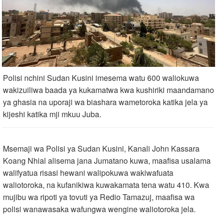
Polisi nchini Sudan Kusini imesema watu 600 waliokuwa
wakizuiliwa baada ya kukamatwa kwa kushiriki maandamano
ya ghasia na uporaji wa biashara wametoroka katika jela ya
kijeshi katika mji mkuu Juba.
Msemaji wa Polisi ya Sudan Kusini, Kanali John Kassara
Koang Nhial alisema jana Jumatano kuwa, maafisa usalama
walifyatua risasi hewani walipokuwa wakiwafuata
waliotoroka, na kufanikiwa kuwakamata tena watu 410. Kwa
mujibu wa ripoti ya tovuti ya Redio Tamazuj, maafisa wa
polisi wanawasaka wafungwa wengine waliotoroka jela.