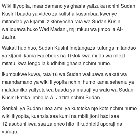
Wiki iliyopita, maandamano ya ghasia yalizuka nchini Sudan
Kusini baada ya video za kutisha kusambaa kwenye
mitandao ya kijamii, zikionyesha raia wa Sudan Kusini
waliouawa huko Wad Madani, mji mkuu wa jimbo la Al-
Jazira.
Wakati huo huo, Sudan Kusini imetangaza kufunga mitandao
ya kijamii kama Facebook na Tiktok kwa muda wa miezi
mitatu, kwa lengo la kudhibiti ghasia nchini humo.
Ikumbukwe kuwa, raia 16 wa Sudan waliuawa wakati wa
maandamano ya wiki iliyopita nchini humo kama sehemu ya
malalamiko yaliyotokea baada ya mauaji ya watu wa Sudan
Kusini katika jimbo la Al-Jazira nchini Sudan.
Serikali ya Sudan ilitoa amri ya kutotoka nje kote nchini humo
wiki iliyopita, kuanzia saa kumi na mbili jioni hadi saa
12 asubuhi kwa saa za eneo hilo ili kudhibiti uporaji na
vurugu.