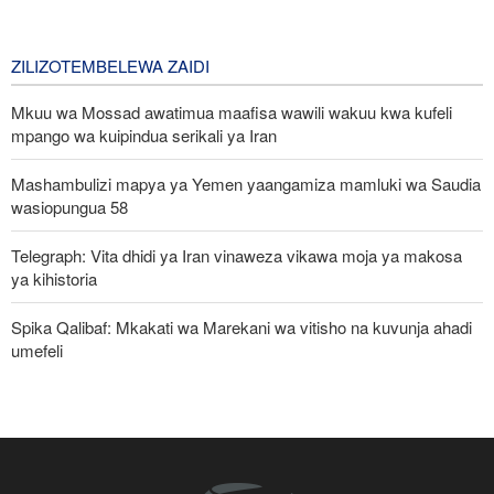
za Ghuba ya Uajemi Kuhusu Vita vya
Marekani dhidi ya Iran
3 days ago
ZILIZOTEMBELEWA ZAIDI
Mkuu wa Mossad awatimua maafisa wawili wakuu kwa kufeli
mpango wa kuipindua serikali ya Iran
Mashambulizi mapya ya Yemen yaangamiza mamluki wa Saudia
wasiopungua 58
Telegraph: Vita dhidi ya Iran vinaweza vikawa moja ya makosa
ya kihistoria
Spika Qalibaf: Mkakati wa Marekani wa vitisho na kuvunja ahadi
umefeli
Iran yayaasa mataifa ya Kiislamu: Ni wakati sasa wa sisi
kujitegemea, kuwa na udugu wa kweli
Waziri wa Ulinzi: Vikosi vya Iran vimesheheni silaha za kujibu
mapigo kwa tishio lolote lile