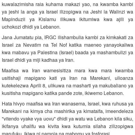
kuwalazimisha raia kuhama makazi yao, na kwamba kambi
ya jeshi la anga ya Israel ilizopigwa na Jeshi la Walinzi wa
Mapinduzii ya Kislamu ilikuwa ikitumiwa kwa ajili ya
uchokozi dhidi ya Lebanon.
Jana Jumatatu pia, IRGC ilishambulia kambi za kimkakati za
Israel za Nevatim na Tel Nof katika maeneo yanayokaliwa
kwa mabavu ya Palestina (Israel) baada ya mashambulizi ya
Israel dhidi ya miji kadhaa ya Iran.
Maafisa wa Iran wamesisitiza mara kwa mara kwamba
usitishaji mapigano kati ya Iran na Marekani, ulioanza
kutekelezwa Aprili 8, ulikuwa na masharti ya makubaliano ya
kusitisha mapigano katika pande zote, ikiwemo Lebanon.
Hata hivyo maafisa wa Iran wanasema, Israel, kwa ruhusa ya
Marekani na kimya cha mashirika ya kimataifa, imeendeleza
"vitendo vyake vya uovu" dhidi ya watu wa Lebanon kila siku,
ikifanya uhalifu wa kivita kwa kutumia silaha zilizopigwa
marufuku, ikiwa ni pamoja na mabomu ya fosforasi.