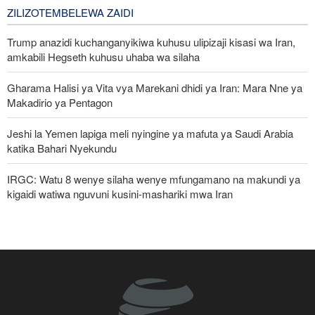
2 days ago
ZILIZOTEMBELEWA ZAIDI
Trump anazidi kuchanganyikiwa kuhusu ulipizaji kisasi wa Iran,
amkabili Hegseth kuhusu uhaba wa silaha
Gharama Halisi ya Vita vya Marekani dhidi ya Iran: Mara Nne ya
Makadirio ya Pentagon
Jeshi la Yemen lapiga meli nyingine ya mafuta ya Saudi Arabia
katika Bahari Nyekundu
IRGC: Watu 8 wenye silaha wenye mfungamano na makundi ya
kigaidi watiwa nguvuni kusini-mashariki mwa Iran
Pezeshkian: Iran inajulikana kama nchi yenye nguvu na
inayoheshimika; maadui wanalenga nembo za nguvu zake
Pezeshkian: Iran itaunga mkono maamuzi yatakayochukuliwa na
viongozi wa Palestina