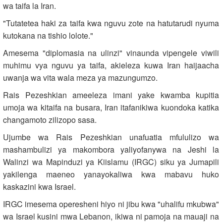
wa taifa la Iran.
"Tutatetea haki za taifa kwa nguvu zote na hatutarudi nyuma
kutokana na tishio lolote."
Amesema "diplomasia na ulinzi" vinaunda vipengele viwili
muhimu vya nguvu ya taifa, akieleza kuwa Iran haijaacha
uwanja wa vita wala meza ya mazungumzo.
Rais Pezeshkian ameeleza imani yake kwamba kupitia
umoja wa kitaifa na busara, Iran itafanikiwa kuondoka katika
changamoto zilizopo sasa.
Ujumbe wa Rais Pezeshkian unafuatia mfululizo wa
mashambulizi ya makombora yaliyofanywa na Jeshi la
Walinzi wa Mapinduzi ya Kiislamu (IRGC) siku ya Jumapili
yakilenga maeneo yanayokaliwa kwa mabavu huko
kaskazini kwa Israel.
IRGC imesema operesheni hiyo ni jibu kwa "uhalifu mkubwa"
wa Israel kusini mwa Lebanon, ikiwa ni pamoja na mauaji na