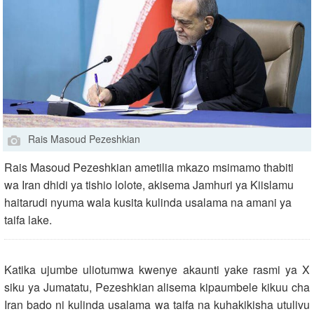
Rais Masoud Pezeshkian
Rais Masoud Pezeshkian ametilia mkazo msimamo thabiti
wa Iran dhidi ya tishio lolote, akisema Jamhuri ya Kiislamu
haitarudi nyuma wala kusita kulinda usalama na amani ya
taifa lake.
Katika ujumbe uliotumwa kwenye akaunti yake rasmi ya X
siku ya Jumatatu, Pezeshkian alisema kipaumbele kikuu cha
Iran bado ni kulinda usalama wa taifa na kuhakikisha utulivu