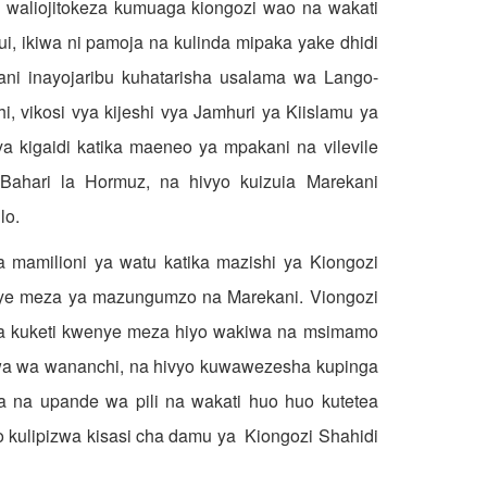
waliojitokeza kumuaga kiongozi wao na wakati
ui, ikiwa ni pamoja na kulinda mipaka yake dhidi
ni inayojaribu kuhatarisha usalama wa Lango-
, vikosi vya kijeshi vya Jamhuri ya Kiislamu ya
 ya kigaidi katika maeneo ya mpakani na vilevile
Bahari la Hormuz, na hivyo kuizuia Marekani
lo.
amilioni ya watu katika mazishi ya Kiongozi
enye meza ya mazungumzo na Marekani. Viongozi
a kuketi kwenye meza hiyo wakiwa na msimamo
bwa wa wananchi, na hivyo kuwawezesha kupinga
a na upande wa pili na wakati huo huo kutetea
mo kulipizwa kisasi cha damu ya Kiongozi Shahidi