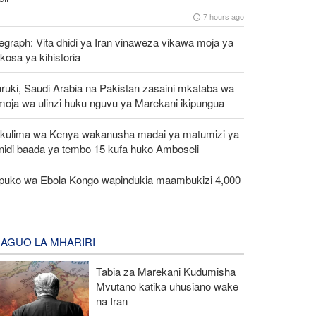
7 hours ago
egraph: Vita dhidi ya Iran vinaweza vikawa moja ya
osa ya kihistoria
ruki, Saudi Arabia na Pakistan zasaini mkataba wa
moja wa ulinzi huku nguvu ya Marekani ikipungua
kulima wa Kenya wakanusha madai ya matumizi ya
nidi baada ya tembo 15 kufa huko Amboseli
ipuko wa Ebola Kongo wapindukia maambukizi 4,000
AGUO LA MHARIRI
Tabia za Marekani Kudumisha
Mvutano katika uhusiano wake
na Iran