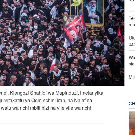
Tel
mak
Utu
pa
Wa
sia
Ml
enei, Kiongozi Shahidi wa Mapinduzi, imefanyika
i mitakatifu ya Qom nchini Iran, na Najaf na
CH
watu wa nchi mbili hizi na vile vile wa nchi