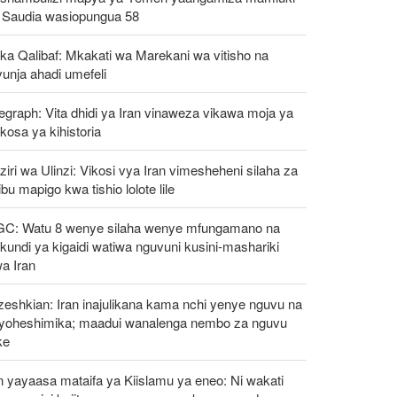
 Saudia wasiopungua 58
ka Qalibaf: Mkakati wa Marekani wa vitisho na
unja ahadi umefeli
egraph: Vita dhidi ya Iran vinaweza vikawa moja ya
osa ya kihistoria
iri wa Ulinzi: Vikosi vya Iran vimesheheni silaha za
ibu mapigo kwa tishio lolote lile
GC: Watu 8 wenye silaha wenye mfungamano na
undi ya kigaidi watiwa nguvuni kusini-mashariki
a Iran
eshkian: Iran inajulikana kama nchi yenye nguvu na
ayoheshimika; maadui wanalenga nembo za nguvu
ke
n yayaasa mataifa ya Kiislamu ya eneo: Ni wakati