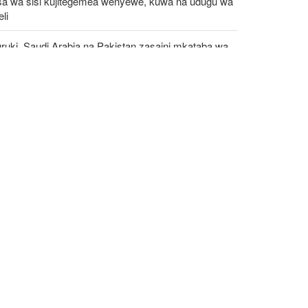
sa wa sisi kujitegemea wenyewe, kuwa na udugu wa
li
ruki, Saudi Arabia na Pakistan zasaini mkataba wa
moja wa ulinzi huku nguvu ya Marekani ikipungua
etezi wa Palestina washinda katika uteuzi wa
gombea wa Democratic wa uchaguzi wa US
bunge wa Uganda watilia shaka uamuzi wa serikali
taka kupeleka wanajeshi Ghaza