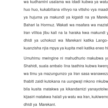
wa kudhamini usalama wa idadi kubwa ya watu 
huo huo, kukabiliana vilivyo na vitisho vya maad
ya hujuma ya makundi ya kigaidi na ya Mareka
Bahari la Hormuz. Wakati wa msafara wa mazishi
Iran vilitoa jibu kali na la haraka kwa makundi
dhidi ya uchokozi wa Marekani katika Lango-
kuanzisha njia mpya ya kupita meli katika eneo hi
Umuhimu mwingine ni mahudhurio makubwa ya m
Shahidi, suala ambalo lina taathira kubwa kw
wa timu ya mazungumzo ya Iran sasa wanawez
thabiti zaidi kutokana na uungwaji mkono mku
bila kusita matakwa ya kikandamizi yanayotolw
kijasiri matakwa halali ya watu wa Iran, kukiwe
dhidi ya Marekani.