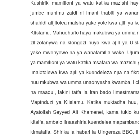
Kushiriki mamilioni ya watu katika mazishi 
jumbe muhimu zaidi ni imani thabiti ya wana
shahidi alijitolea maisha yake yote kwa ajili ya
Kiislamu. Mahudhurio haya makubwa ya umma ni 
zilizofanywa na kiongozi huyo kwa ajili ya Uis
yake mwenyewe na ya wanafamilia wake. Ujum
ya mamilioni ya watu katika msafara wa mazishi 
linalotolewa kwa ajili ya kuendeleza njia na f
huu mkubwa wa umma unaonyesha kwamba, licha 
na maadui, lakini taifa la Iran bado limesimama
Mapinduzi ya Kiislamu. Katika muktadha huu,
Ayatollah Seyyed Ali Khamenei, kama tukio k
kitaifa, ambalo linaashiria kuendelea mapambano
kimataifa. Shirika la habari la Uingereza BBC,