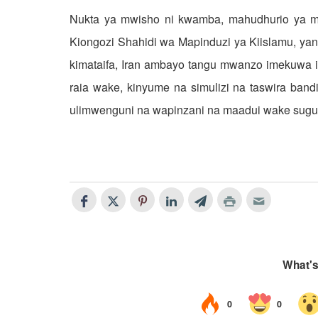
Nukta ya mwisho ni kwamba, mahudhurio ya mam
Kiongozi Shahidi wa Mapinduzi ya Kiislamu, ya
kimataifa, Iran ambayo tangu mwanzo imekuwa i
raia wake, kinyume na simulizi na taswira ba
ulimwenguni na wapinzani na maadui wake sugu