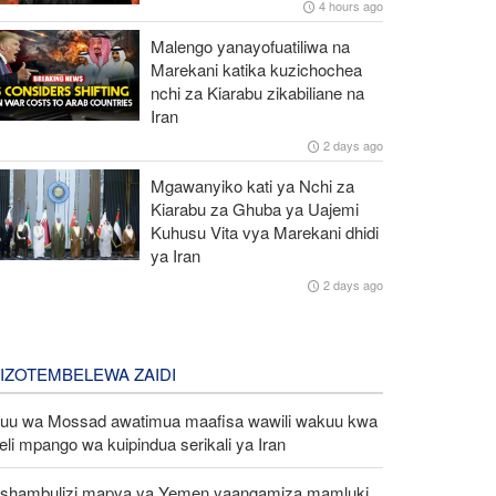
4 hours ago
Malengo yanayofuatiliwa na
Marekani katika kuzichochea
nchi za Kiarabu zikabiliane na
Iran
2 days ago
Mgawanyiko kati ya Nchi za
Kiarabu za Ghuba ya Uajemi
Kuhusu Vita vya Marekani dhidi
ya Iran
2 days ago
LIZOTEMBELEWA ZAIDI
uu wa Mossad awatimua maafisa wawili wakuu kwa
eli mpango wa kuipindua serikali ya Iran
shambulizi mapya ya Yemen yaangamiza mamluki