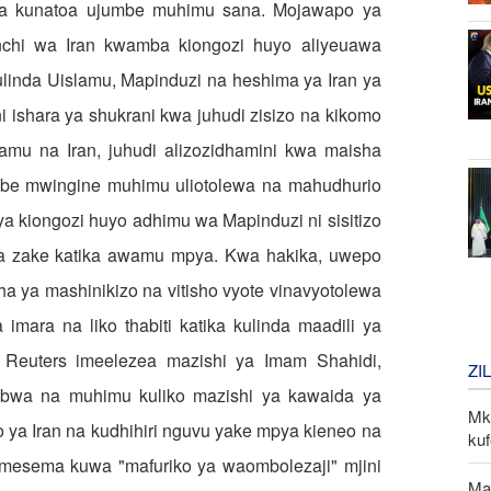
haya kunatoa ujumbe muhimu sana. Mojawapo ya
nchi wa Iran kwamba kiongozi huyo aliyeuawa
 kulinda Uislamu, Mapinduzi na heshima ya Iran ya
ishara ya shukrani kwa juhudi zisizo na kikomo
lamu na Iran, juhudi alizozidhamini kwa maisha
be mwingine muhimu uliotolewa na mahudhurio
ya kiongozi huyo adhimu wa Mapinduzi ni sisitizo
ikra zake katika awamu mpya. Kwa hakika, uwepo
ya mashinikizo na vitisho vyote vinavyotolewa
 imara na liko thabiti katika kulinda maadili ya
 Reuters imeelezea mazishi ya Imam Shahidi,
ZI
ubwa na muhimu kuliko mazishi ya kawaida ya
Mk
 ya Iran na kudhihiri nguvu yake mpya kieneo na
kuf
 limesema kuwa "mafuriko ya waombolezaji" mjini
Ma