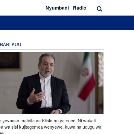
Nyumbani
Radio
BARI KUU
n yayaasa mataifa ya Kiislamu ya eneo: Ni wakati
sa wa sisi kujitegemea wenyewe, kuwa na udugu wa
li