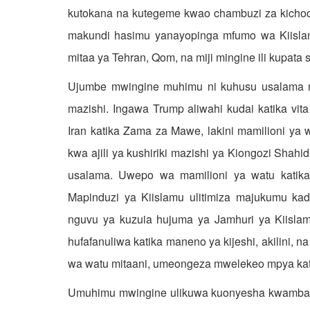
kutokana na kutegeme kwao chambuzi za kichoche
makundi hasimu yanayopinga mfumo wa Kiisla
mitaa ya Tehran, Qom, na miji mingine ili kupata s
Ujumbe mwingine muhimu ni kuhusu usalama mk
mazishi. Ingawa Trump aliwahi kudai katika vit
Iran katika Zama za Mawe, lakini mamilioni ya 
kwa ajili ya kushiriki mazishi ya Kiongozi Shahid
usalama. Uwepo wa mamilioni ya watu katika
Mapinduzi ya Kiislamu ulitimiza majukumu k
nguvu ya kuzuia hujuma ya Jamhuri ya Kiislam
hufafanuliwa katika maneno ya kijeshi, akilini, na
wa watu mitaani, umeongeza mwelekeo mpya kati
Umuhimu mwingine ulikuwa kuonyesha kwamba J