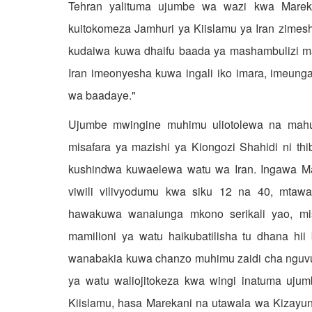
Tehran yalituma ujumbe wa wazi kwa Mareka
kuitokomeza Jamhuri ya Kiislamu ya Iran zimesh
kudaiwa kuwa dhaifu baada ya mashambulizi ma
Iran imeonyesha kuwa ingali iko imara, imeun
wa baadaye."
Ujumbe mwingine muhimu uliotolewa na mahu
misafara ya mazishi ya Kiongozi Shahidi ni thi
kushindwa kuwaelewa watu wa Iran. Ingawa Mar
viwili vilivyodumu kwa siku 12 na 40, mtaw
hawakuwa wanaiunga mkono serikali yao, mis
mamilioni ya watu haikubatilisha tu dhana hii
wanabakia kuwa chanzo muhimu zaidi cha nguvu y
ya watu waliojitokeza kwa wingi inatuma uj
Kiislamu, hasa Marekani na utawala wa Kizayun