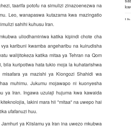
sa
zi, taarifa potofu na simulizi zinazoenezwa na
kwe
mu. Leo, wanapaswa kutazama kwa mazingatio
Utu
imulizi sahihi kuhusu Iran.
pa
ubwa uliodhaminiwa katika kipindi chote cha
Wat
wa
a vya karibuni kwamba angeharibu na kuirudisha
watu walijitokeza katika mitaa ya Tehran na Qom
Wa
ku
i, bila kuripotiwa hata tukio moja la kuhatarishwa
 misafara ya mazishi ya Kiongozi Shahidi wa
adhaa muhimu. Jukumu mojawapo ni kuonyesha
u ya Iran. Ingawa uzuiaji hujuma kwa kawaida
 kiteknolojia, lakini mara hii "mitaa" na uwepo hai
ka ufafanuzi huu.
amhuri ya Kiislamu ya Iran ina uwezo mkubwa