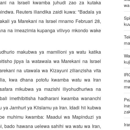
ni na Israeli kwamba juhudi zao za kutaka
wa
indwa. Reuters iliandika zaidi kuwa: "Badala ya
Spi
kali ya Marekani na Israel mnamo Februari 28,
kuv
gana na imeazimia kupanga vilivyo mkondo wake
Tel
mak
dhurio makubwa ya mamilioni ya watu katika
Waz
bitisho jipya la watawala wa Marekani na Israel
kuj
ekani na utawala wa Kizayuni zilianzisha vita
IR
alia, kwa dhana potofu kwamba watu wa Iran
mak
mw
afara mikubwa ya mazishi iliyohudhuriwa na
 bali imethibitisha hadharani kwamba wananchi
Pez
in
a Jamhuri ya Kiislamu ya Iran. Idadi hii kubwa
za
umbe muhimu kwamba: Maadui wa Mapinduzi ya
Ira
i, bado hawana uelewa sahihi wa watu wa Iran,