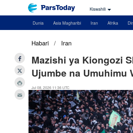
Kiswahili
Dunia
Asia Magharibi
Iran
Afrika
Din
Habari
/
Iran
Mazishi ya Kiongozi S
Ujumbe na Umuhimu 
Jul 08, 2026 11:36 UTC