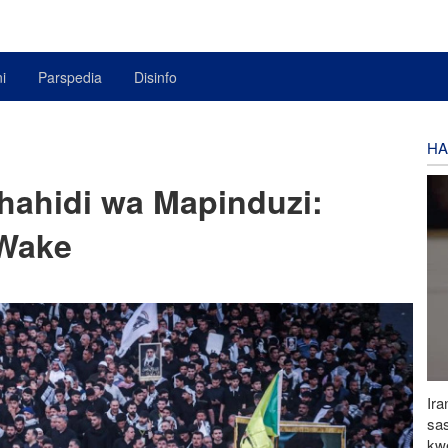
i
Parspedia
Disinfo
HA
hahidi wa Mapinduzi:
Wake
Ira
sa
kwe