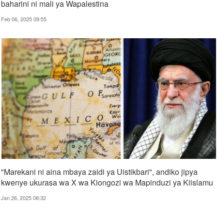
baharini ni mali ya Wapalestina
Feb 06, 2025 09:55
"Marekani ni aina mbaya zaidi ya Uistikbari", andiko jipya
kwenye ukurasa wa X wa Kiongozi wa Mapinduzi ya Kiislamu
Jan 26, 2025 08:32