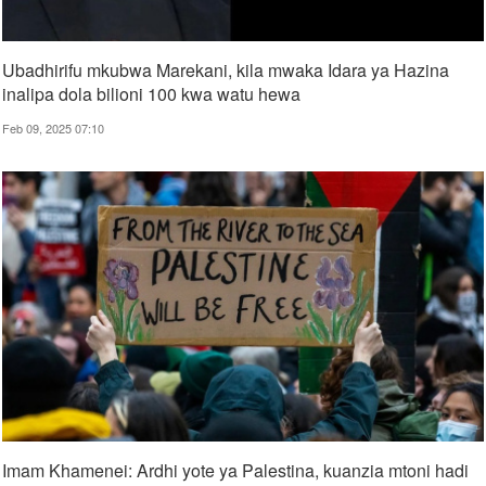
Ubadhirifu mkubwa Marekani, kila mwaka Idara ya Hazina
inalipa dola bilioni 100 kwa watu hewa
Feb 09, 2025 07:10
Imam Khamenei: Ardhi yote ya Palestina, kuanzia mtoni hadi