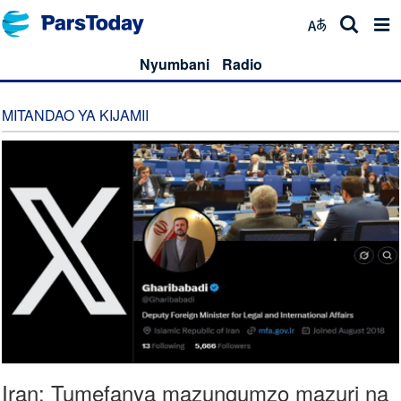
Nyumbani
Radio
MITANDAO YA KIJAMII
Iran: Tumefanya mazungumzo mazuri na