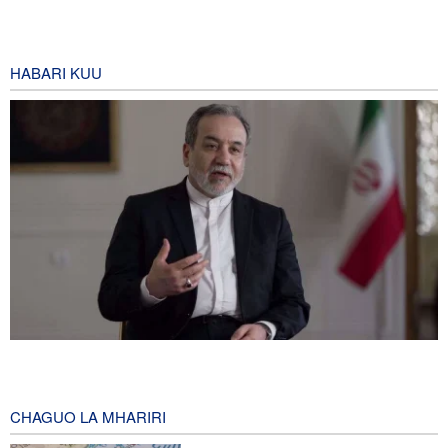
HABARI KUU
Iran yayaasa mataifa ya Kiislamu ya eneo: Ni wakati sasa wa sisi
kujitegemea wenyewe, kuwa na udugu wa kweli
5 hours ago
CHAGUO LA MHARIRI
Telegraph: Vita dhidi ya Iran vinaweza vikawa moja ya makosa