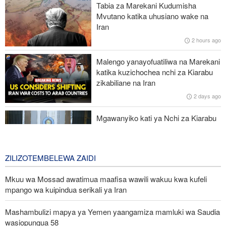
Tabia za Marekani Kudumisha
ya kihistoria
Mvutano katika uhusiano wake na
Iran
Uturuki, Saudi Arabia na Pakistan zasaini mkataba wa pamoja wa
2 hours ago
ulinzi huku nguvu ya Marekani ikipungua
Malengo yanayofuatiliwa na Marekani
Wakulima wa Kenya wakanusha madai ya matumizi ya sianidi
katika kuzichochea nchi za Kiarabu
baada ya tembo 15 kufa huko Amboseli
zikabiliane na Iran
2 days ago
Mlipuko wa Ebola Kongo wapindukia maambukizi 4,000
Mgawanyiko kati ya Nchi za Kiarabu
za Ghuba ya Uajemi Kuhusu Vita vya
Marekani dhidi ya Iran
2 days ago
ZILIZOTEMBELEWA ZAIDI
Mkuu wa Mossad awatimua maafisa wawili wakuu kwa kufeli
mpango wa kuipindua serikali ya Iran
Mashambulizi mapya ya Yemen yaangamiza mamluki wa Saudia
wasiopungua 58