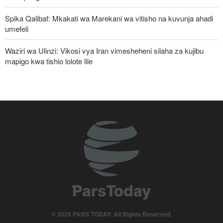
Spika Qalibaf: Mkakati wa Marekani wa vitisho na kuvunja ahadi
umefeli
Waziri wa Ulinzi: Vikosi vya Iran vimesheheni silaha za kujibu
mapigo kwa tishio lolote lile
IRGC: Watu 8 wenye silaha wenye mfungamano na makundi ya
kigaidi watiwa nguvuni kusini-mashariki mwa Iran
Pezeshkian: Iran inajulikana kama nchi yenye nguvu na
inayoheshimika; maadui wanalenga nembo za nguvu zake
Telegraph: Vita dhidi ya Iran vinaweza vikawa moja ya makosa
ya kihistoria
Watetezi wa Palestina washinda katika uteuzi wa wagombea wa
Democratic wa uchaguzi wa US
Iran yayaasa mataifa ya Kiislamu ya eneo: Ni wakati sasa wa sisi
© 2026 PARS TODAY. All Rights Reserved.
kujitegemea wenyewe, kuwa na udugu wa kweli