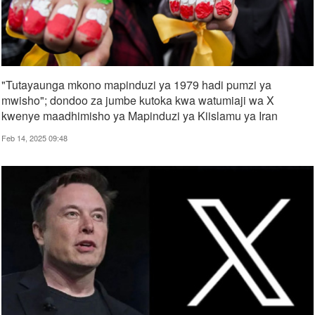
"Tutayaunga mkono mapinduzi ya 1979 hadi pumzi ya
mwisho"; dondoo za jumbe kutoka kwa watumiaji wa X
kwenye maadhimisho ya Mapinduzi ya Kiislamu ya Iran
Feb 14, 2025 09:48