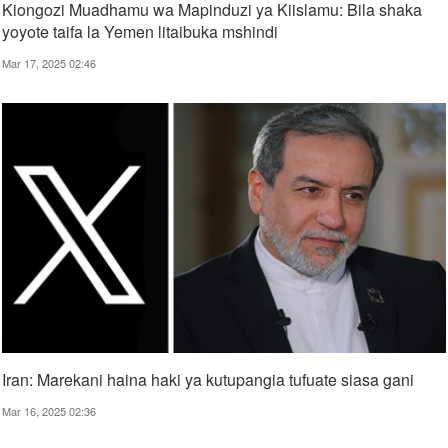
Kiongozi Muadhamu wa Mapinduzi ya Kiislamu: Bila shaka
yoyote taifa la Yemen litaibuka mshindi
Mar 17, 2025 02:46
Iran: Marekani haina haki ya kutupangia tufuate siasa gani
Mar 16, 2025 02:36