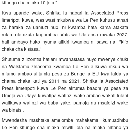
kifungo cha miaka 10 jela."
Kwa upande wake, Shirika la habari la Associated Press
limeripoti kuwa, wasiwasi mkubwa wa Le Pen kuhusu athari
za haraka za uamuzi huo, ni kwamba hata kama atakata
rufaa, utamzuia kugombea urais wa Ufaransa mwaka 2027,
hali ambayo huko nyuma alikiri kwamba ni sawa na "kifo
chake cha kisiasa."
Shutuma zilizomtia hatiani mwanasiasa huyo mwenye chuki
na Waislamu zinasema kwamba Le Pen alikuwa mkuu wa
mfumo ambao ulitumia pesa za Bunge la EU kwa faida ya
chama chake kati ya 2011 na 2021. Shirika la Associated
Press limeripoti kuwa Le Pen alitumia baadhi ya pesa za
Umoja wa Ulaya kuwalipa walinzi wake ambao wakati fulani
walikuwa walinzi wa baba yake, pamoja na msaidizi wake
wa binafsi.
Mwendesha mashtaka ameiomba mahakama kumuadhibu
Le Pen kifungo cha miaka miwili jela na miaka mitano ya