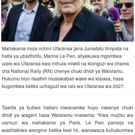
Mahakama moja nchini Ufaransa jana Jumatatu ilimpata na
hatia ya ubadhirifu, Marine Le Pen, aliyekuwa mgombea
urais wa Ufaransa kwa mihula miwili na kiongozi wa chama
cha National Rally (RN) chenye chuki dhidi ya Waislamu.
Hukumu hiyo itaathiri mustakabali wake wa kisiasa, hasa
kugombea katika uchaguzi wa rais wa Ufaransa wa 2027.
Taarifa ya kutiwa hatiani mwanamke huyo mwenye chuki
dhidi ya wageni hasa Waislamu imesema: "Kwa mujibu wa
uamuzi wa mahakama ya Paris, Le Pen pamoja na
washtakiwa wengine katika kesi hii, wanaweza kuhukumiwa