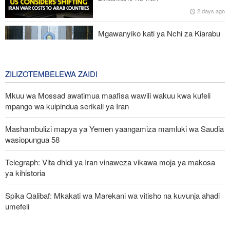
maazimio yake hayana thamani
2 days ago
Russia yashambulia eneo la kutengeneza makombora na ghala
Mgawanyiko kati ya Nchi za Kiarabu
la mafuta la Ukraine huko Kyiv
za Ghuba ya Uajemi Kuhusu Vita vya
Marekani dhidi ya Iran
2 days ago
ZILIZOTEMBELEWA ZAIDI
Mkuu wa Mossad awatimua maafisa wawili wakuu kwa kufeli
mpango wa kuipindua serikali ya Iran
Mashambulizi mapya ya Yemen yaangamiza mamluki wa Saudia
wasiopungua 58
Telegraph: Vita dhidi ya Iran vinaweza vikawa moja ya makosa
ya kihistoria
Spika Qalibaf: Mkakati wa Marekani wa vitisho na kuvunja ahadi
umefeli
Waziri wa Ulinzi: Vikosi vya Iran vimesheheni silaha za kujibu