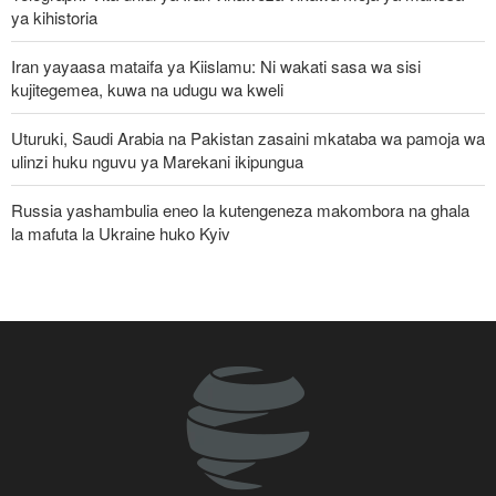
ya kihistoria
Iran yayaasa mataifa ya Kiislamu: Ni wakati sasa wa sisi
kujitegemea, kuwa na udugu wa kweli
Uturuki, Saudi Arabia na Pakistan zasaini mkataba wa pamoja wa
ulinzi huku nguvu ya Marekani ikipungua
Russia yashambulia eneo la kutengeneza makombora na ghala
la mafuta la Ukraine huko Kyiv
Jenerali wa Trump anatafuta njia ya kujiondoa vitani na Iran huku
machaguo ya kijeshi ya Marekani yakipungua
Mshauri wa Kiongozi Mkuu Iran asema vikosi vya Marekani
lazima viondoke Asia Magharibi, ahimiza ushirikiano wa kikanda
Pezeshkian akumbuka mashambulizi ya mabomu ya atomiki
huko Hiroshima na Nagasaki, asema mtazamo uleule bado
unatawala Washington