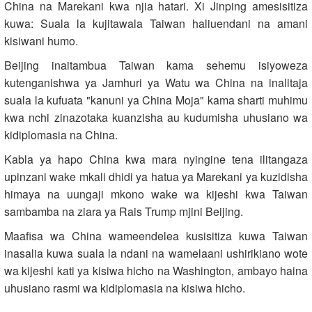
China na Marekani kwa njia hatari. Xi Jinping amesisitiza
kuwa: Suala la kujitawala Taiwan haliuendani na amani
kisiwani humo.
Beijing inaitambua Taiwan kama sehemu isiyoweza
kutenganishwa ya Jamhuri ya Watu wa China na inalitaja
suala la kufuata "kanuni ya China Moja" kama sharti muhimu
kwa nchi zinazotaka kuanzisha au kudumisha uhusiano wa
kidiplomasia na China.
Kabla ya hapo China kwa mara nyingine tena ilitangaza
upinzani wake mkali dhidi ya hatua ya Marekani ya kuzidisha
himaya na uungaji mkono wake wa kijeshi kwa Taiwan
sambamba na ziara ya Rais Trump mjini Beijing.
Maafisa wa China wameendelea kusisitiza kuwa Taiwan
inasalia kuwa suala la ndani na wamelaani ushirikiano wote
wa kijeshi kati ya kisiwa hicho na Washington, ambayo haina
uhusiano rasmi wa kidiplomasia na kisiwa hicho.