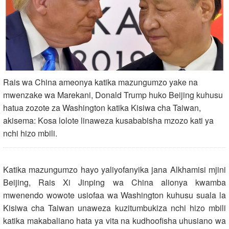
Rais wa China ameonya katika mazungumzo yake na
mwenzake wa Marekani, Donald Trump huko Beijing kuhusu
hatua zozote za Washington katika Kisiwa cha Taiwan,
akisema: Kosa lolote linaweza kusababisha mzozo kati ya
nchi hizo mbili.
Katika mazungumzo hayo yaliyofanyika jana Alkhamisi mjini
Beijing, Rais Xi Jinping wa China alionya kwamba
mwenendo wowote usiofaa wa Washington kuhusu suala la
Kisiwa cha Taiwan unaweza kuzitumbukiza nchi hizo mbili
katika makabaliano hata ya vita na kudhoofisha uhusiano wa