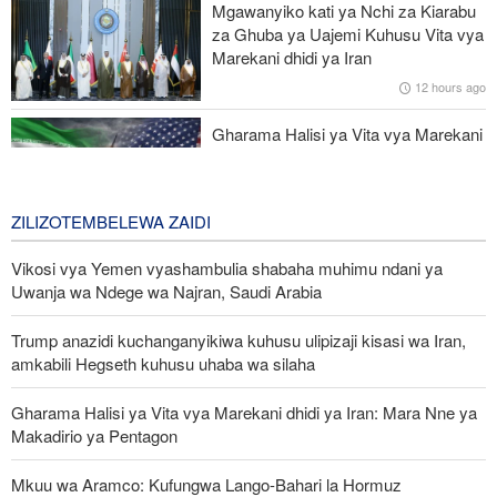
Mgawanyiko kati ya Nchi za Kiarabu
za Ghuba ya Uajemi Kuhusu Vita vya
Raia zaidi ya 300 waliotekwa nyara Nigeria waokolewa katika
Marekani dhidi ya Iran
operesheni kubwa
12 hours ago
Mbu vamizi azua hofu ya malaria kote barani Afrika
Gharama Halisi ya Vita vya Marekani
dhidi ya Iran: Mara Nne ya Makadirio
ya Pentagon
1 day ago
ZILIZOTEMBELEWA ZAIDI
Vikosi vya Yemen vyashambulia shabaha muhimu ndani ya
Uwanja wa Ndege wa Najran, Saudi Arabia
Trump anazidi kuchanganyikiwa kuhusu ulipizaji kisasi wa Iran,
amkabili Hegseth kuhusu uhaba wa silaha
Gharama Halisi ya Vita vya Marekani dhidi ya Iran: Mara Nne ya
Makadirio ya Pentagon
Mkuu wa Aramco: Kufungwa Lango-Bahari la Hormuz