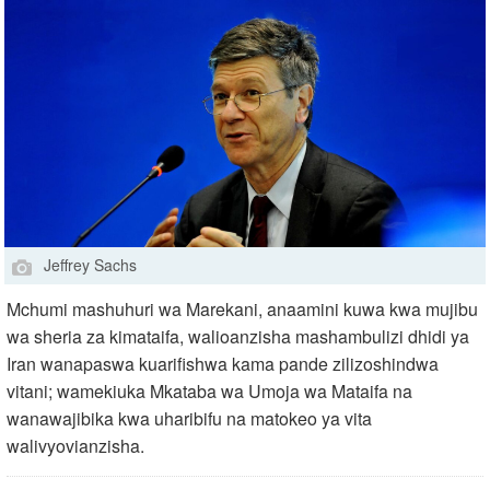
Jeffrey Sachs
Mchumi mashuhuri wa Marekani, anaamini kuwa kwa mujibu
wa sheria za kimataifa, walioanzisha mashambulizi dhidi ya
Iran wanapaswa kuarifishwa kama pande zilizoshindwa
vitani; wamekiuka Mkataba wa Umoja wa Mataifa na
wanawajibika kwa uharibifu na matokeo ya vita
walivyovianzisha.