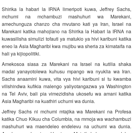
Shirika la habari la IRNA limeripoti kuwa, Jeffrey Sachs,
mchumi na mchambuzi mashuhuri wa Marekani,
amechunguza chanzo cha mvutano kati ya Iran, Israel na
Marekani katika mahojiano na Shirika la Habari la IRNA na
kuwasilisha simulizi tofauti ya matukio ya hivi karibuni katika
eneo la Asia Magharibi kwa mujibu wa sheria za kimataifa na
hali ya kijiopolitiki.
Amekosoa siasa za Marekani na Israel na kutilia shaka
madai yanayotolewa kuhusu mpango wa nyuklia wa Iran.
Sachs anaamini kuwa, vita vya hivi karibuni si tu kwamba
vilishindwa kufikia malengo yaliyotangazwa ya Washington
na Tel Aviv, bali pia vimezidisha ukosefu wa amani katika
Asia Magharibi na kuathiri uchumi wa dunia.
Jeffrey Sachs ni mchumi mtajika wa Marekani na Profesa
katika Chuo Kikuu cha Columbia, na mmoja wa wachambuzi
mashuhuri wa maendeleo endelevu na uchumi wa dunia.