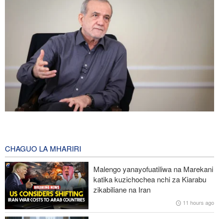
Pezeshkian: Iran inajulikana kama nchi yenye nguvu na
inayoheshimika; maadui wanalenga nembo za nguvu zake
7 hours ago
CHAGUO LA MHARIRI
IRGC: Watu 8 wenye silaha wenye mfungamano na makundi ya
Malengo yanayofuatiliwa na Marekani
kigaidi watiwa nguvuni kusini-mashariki mwa Iran
katika kuzichochea nchi za Kiarabu
zikabiliane na Iran
Ripoti: Mashambulio ya Marekani yaliua na kujeruhi mamia ya
11 hours ago
raia Yemen mwaka jana; Washington inaficha idadi kamili ya
wahanga