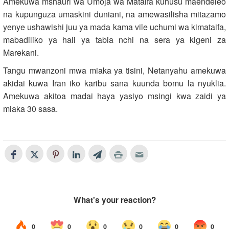
Amekuwa mshauri wa Umoja wa Mataifa kuhusu maendeleo
na kupunguza umaskini duniani, na amewasilisha mitazamo
yenye ushawishi juu ya mada kama vile uchumi wa kimataifa,
mabadiliko ya hali ya tabia nchi na sera ya kigeni za
Marekani.
Tangu mwanzoni mwa miaka ya tisini, Netanyahu amekuwa
akidai kuwa Iran iko karibu sana kuunda bomu la nyuklia.
Amekuwa akitoa madai haya yasiyo msingi kwa zaidi ya
miaka 30 sasa.