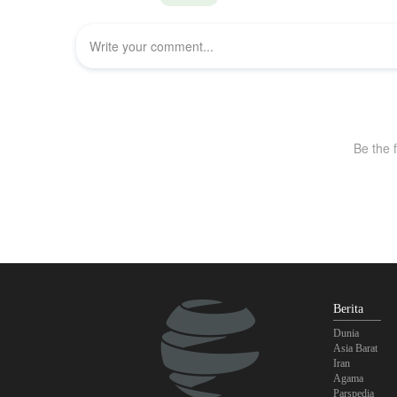
Berita
Dunia
Asia Barat
Iran
Agama
Parspedia