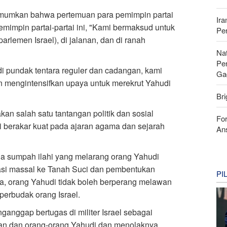
umumkan bahwa pertemuan para pemimpin partai
Ira
emimpin partai-partai ini, "Kami bermaksud untuk
Pe
parlemen Israel), di jalanan, dan di ranah
Nat
Pe
 pundak tentara reguler dan cadangan, kami
Ga
n mengintensifkan upaya untuk merekrut Yahudi
Bri
pakan salah satu tantangan politik dan sosial
For
ini berakar kuat pada ajaran agama dan sejarah
Ans
tiga sumpah ilahi yang melarang orang Yahudi
grasi massal ke Tanah Suci dan pembentukan
PI
, orang Yahudi tidak boleh berperang melawan
perbudak orang Israel.
anggap bertugas di militer Israel sebagai
an dan orang-orang Yahudi dan menolaknya.