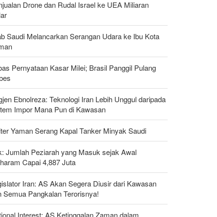
jualan Drone dan Rudal Israel ke UEA Miliaran
lar
ab Saudi Melancarkan Serangan Udara ke Ibu Kota
man
as Pernyataan Kasar Milei; Brasil Panggil Pulang
bes
gjen Ebnolreza: Teknologi Iran Lebih Unggul daripada
stem Impor Mana Pun di Kawasan
liter Yaman Serang Kapal Tanker Minyak Saudi
ak: Jumlah Peziarah yang Masuk sejak Awal
haram Capai 4,887 Juta
islator Iran: AS Akan Segera Diusir dari Kawasan
n Semua Pangkalan Terorisnya!
ional Interest: AS Ketinggalan Zaman dalam