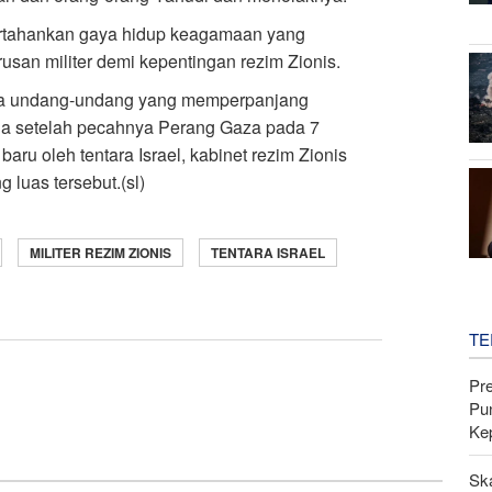
ertahankan gaya hidup keagamaan yang
usan militer demi kepentingan rezim Zionis.
rnya undang-undang yang memperpanjang
ena setelah pecahnya Perang Gaza pada 7
u oleh tentara Israel, kabinet rezim Zionis
 luas tersebut.(sl)
MILITER REZIM ZIONIS
TENTARA ISRAEL
TE
Pr
Pu
Ke
Sk