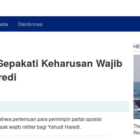
edia
Disinformasi
HE
 Sepakati Keharusan Wajib
redi
hwa pertemuan para pemimpin partai oposisi
Th
ak wajib militer bagi Yahudi Haredi.
Rea