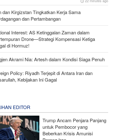
22 minutes ago
n dan Kirgizstan Tingkatkan Kerja Sama
rdagangan dan Pertambangan
ional Interest: AS Ketinggalan Zaman dalam
rtempuran Drone—Strategi Kompensasi Ketiga
gal di Hormuz!
gjen Akrami Nia: Artesh dalam Kondisi Siaga Penuh
eign Policy: Riyadh Terjepit di Antara Iran dan
arullah, Kebijakan Ini Gagal
LIHAN EDITOR
Trump Ancam Penjara Panjang
untuk Pembocor yang
Beberkan Krisis Amunisi
Perang Iran