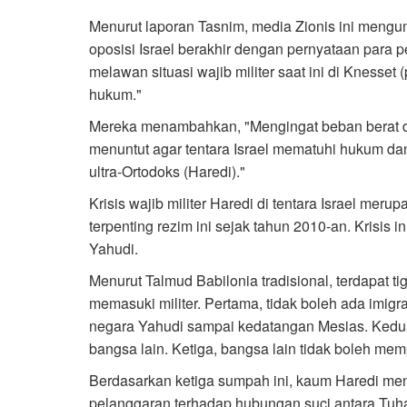
Menurut laporan Tasnim, media Zionis ini meng
oposisi Israel berakhir dengan pernyataan para p
melawan situasi wajib militer saat ini di Knesset (
hukum."
Mereka menambahkan, "Mengingat beban berat di
menuntut agar tentara Israel mematuhi hukum da
ultra-Ortodoks (Haredi)."
Krisis wajib militer Haredi di tentara Israel meru
terpenting rezim ini sejak tahun 2010-an. Krisis 
Yahudi.
Menurut Talmud Babilonia tradisional, terdapat 
memasuki militer. Pertama, tidak boleh ada imi
negara Yahudi sampai kedatangan Mesias. Kedua
bangsa lain. Ketiga, bangsa lain tidak boleh mem
Berdasarkan ketiga sumpah ini, kaum Haredi meng
pelanggaran terhadap hubungan suci antara Tuh