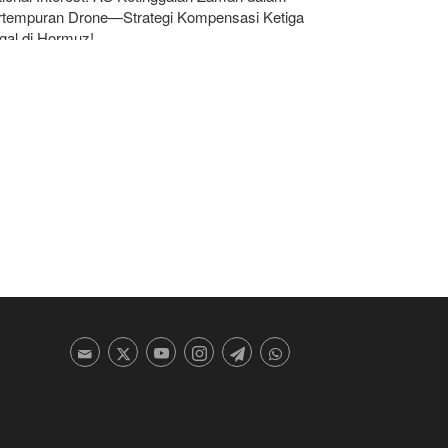
rtempuran Drone—Strategi Kompensasi Ketiga
gal di Hormuz!
dakan yang Mengguncang UEA; Di Mana Jebel Ali
n Mengapa Itu Penting?