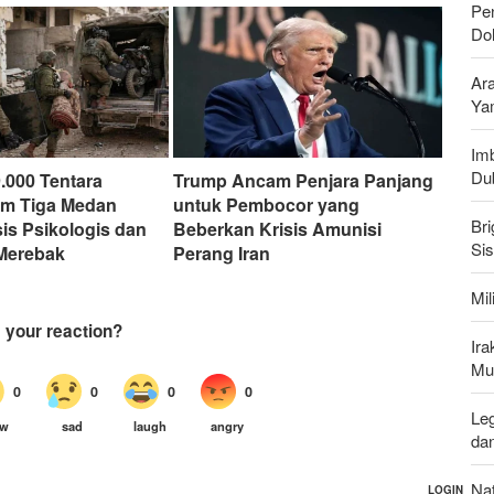
Pen
Do
Ar
Ya
Imb
Du
9.000 Tentara
Trump Ancam Penjara Panjang
am Tiga Medan
untuk Pembocor yang
Bri
sis Psikologis dan
Beberkan Krisis Amunisi
Si
 Merebak
Perang Iran
Mi
Ir
Mu
Leg
da
Nat