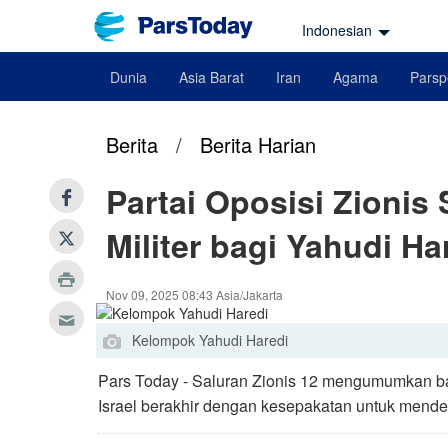
Indonesian
Dunia
Asia Barat
Iran
Agama
Parsp
Berita
/
Berita Harian
Partai Oposisi Zionis
Militer bagi Yahudi Ha
Nov 09, 2025 08:43 Asia/Jakarta
Kelompok Yahudi Haredi
Pars Today - Saluran Zionis 12 mengumumkan ba
Israel berakhir dengan kesepakatan untuk mendes