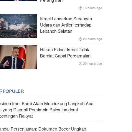
18 hours ago
Israel Lancarkan Serangan
Udara dan Artileri terhadap
Lebanon Selatan
20 hours ago
Hakan Fidan: Israel Tidak
Berniat Capai Perdamaian
20 hours ago
RPOPULER
esiden Iran: Kami Akan Mendukung Langkah Apa
n yang Diambil Pemimpin Palestina demi
pentingan Rakyat
andal Persenjataan: Dokumen Bocor Ungkap