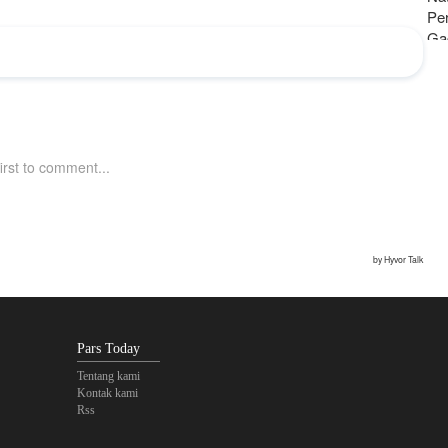
Pe
Ga
Le
da
Pars Today
Tentang kami
Kontak kami
Rss