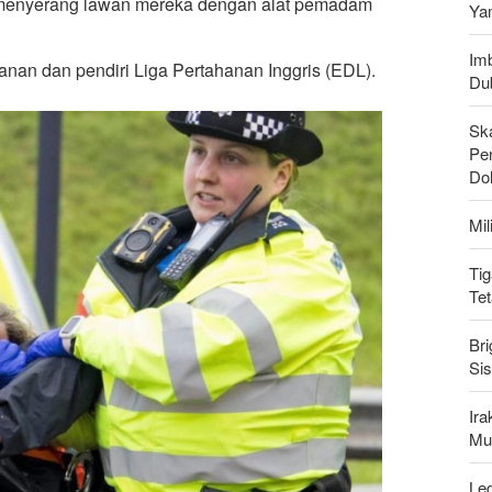
 menyerang lawan mereka dengan alat pemadam
Ya
Imb
nan dan pendiri Liga Pertahanan Inggris (EDL).
Du
Sk
Pen
Do
Mi
Tig
Te
Bri
Si
Ir
Mu
Leg