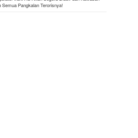
n Semua Pangkalan Terorisnya!
dakan yang Mengguncang UEA; Di Mana Jebel Ali
n Mengapa Itu Penting?