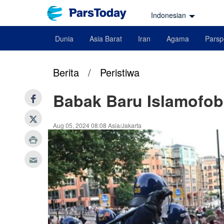
Indonesian
Dunia
Asia Barat
Iran
Agama
Parsp
Berita
/
Peristiwa
Babak Baru Islamofobi
Aug 05, 2024 08:08 Asia/Jakarta