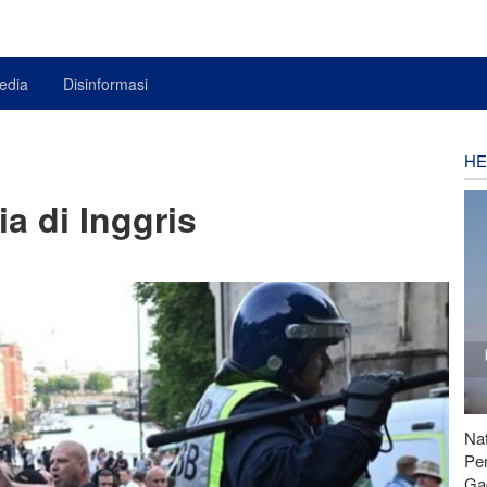
edia
Disinformasi
HE
a di Inggris
Nat
Pe
Ga