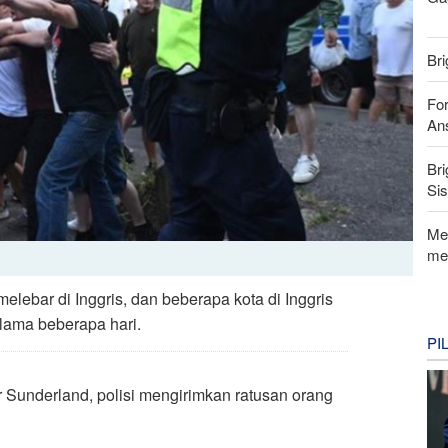
Bri
For
Ans
Bri
Si
Me
me
ebar di Inggris, dan beberapa kota di Inggris
lama beberapa hari.
PI
r Sunderland, polisi mengirimkan ratusan orang