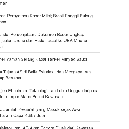
man
as Pernyataan Kasar Milei; Brasil Panggil Pulang
bes
andal Persenjataan: Dokumen Bocor Ungkap
jualan Drone dan Rudal Israel ke UEA Miliaran
lar
liter Yaman Serang Kapal Tanker Minyak Saudi
a Tujuan AS di Balik Eskalasi, dan Mengapa Iran
tap Bertahan
gjen Ebnolreza: Teknologi Iran Lebih Unggul daripada
stem Impor Mana Pun di Kawasan
ak: Jumlah Peziarah yang Masuk sejak Awal
haram Capai 4,887 Juta
islator Iran: AS Akan Segera Diusir dari Kawasan