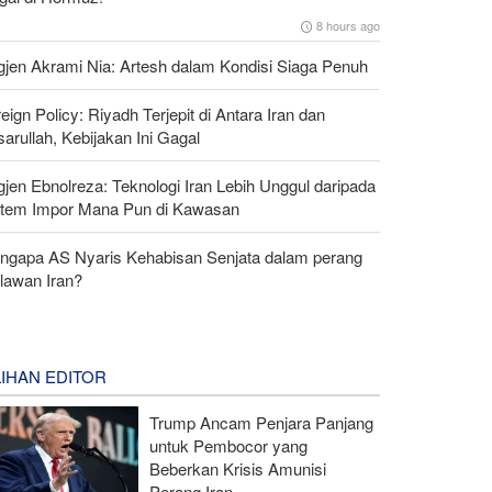
8 hours ago
gjen Akrami Nia: Artesh dalam Kondisi Siaga Penuh
eign Policy: Riyadh Terjepit di Antara Iran dan
arullah, Kebijakan Ini Gagal
gjen Ebnolreza: Teknologi Iran Lebih Unggul daripada
stem Impor Mana Pun di Kawasan
ngapa AS Nyaris Kehabisan Senjata dalam perang
lawan Iran?
LIHAN EDITOR
Trump Ancam Penjara Panjang
untuk Pembocor yang
Beberkan Krisis Amunisi
Perang Iran