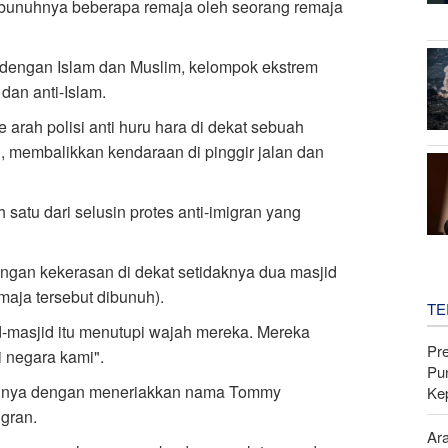
erbunuhnya beberapa remaja oleh seorang remaja
engan Islam dan Muslim, kelompok ekstrem
dan anti-Islam.
arah polisi anti huru hara di dekat sebuah
 membalikkan kendaraan di pinggir jalan dan
satu dari selusin protes anti-imigran yang
engan kekerasan di dekat setidaknya dua masjid
maja tersebut dibunuh).
TE
-masjid itu menutupi wajah mereka. Mereka
Pr
 negara kami".
Pu
gnya dengan meneriakkan nama Tommy
Ke
igran.
Ar