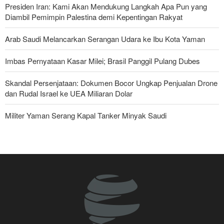
Presiden Iran: Kami Akan Mendukung Langkah Apa Pun yang
Diambil Pemimpin Palestina demi Kepentingan Rakyat
Arab Saudi Melancarkan Serangan Udara ke Ibu Kota Yaman
Imbas Pernyataan Kasar Milei; Brasil Panggil Pulang Dubes
Skandal Persenjataan: Dokumen Bocor Ungkap Penjualan Drone
dan Rudal Israel ke UEA Miliaran Dolar
Militer Yaman Serang Kapal Tanker Minyak Saudi
Tiga Tujuan AS di Balik Eskalasi, dan Mengapa Iran Tetap
Bertahan
Irak: Jumlah Peziarah yang Masuk sejak Awal Muharam Capai
4,887 Juta
Legislator Iran: AS Akan Segera Diusir dari Kawasan dan Semua
Pangkalan Terorisnya!