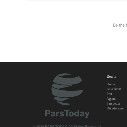
Berita
Dunia
Asia Barat
Iran
Agama
Parspedia
Disinformasi
© 2026 PARS TODAY. All Rights Reserved.