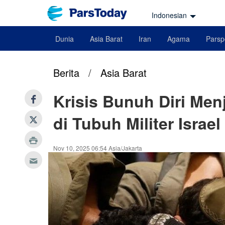
Indonesian
Dunia
Asia Barat
Iran
Agama
Parsp
Berita
/
Asia Barat
Krisis Bunuh Diri Me
di Tubuh Militer Israel
Nov 10, 2025 06:54 Asia/Jakarta