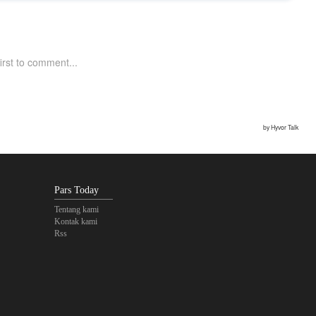
Pars Today
Tentang kami
Kontak kami
Rss