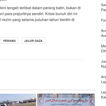
Se
ini tengah terlibat dalam perang batin, bukan di
Pan
para prajuritnya sendiri. Krisis bunuh diri ini
l rezim yang selama puluhan tahun berdiri di
For
Ar
And
PERANG
JALUR GAZA
Me
Di
Joe
Nu
An
La
Leg
Ka