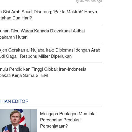
36 minutes ago
a Sisi Arab Saudi Diserang; 'Pakta Makkah' Hanya
rtahan Dua Hari?
luhan Ribu Warga Kanada Dievakuasi Akibat
bakaran Hutan
kjen Gerakan al-Nujaba Irak: Diplomasi dengan Arab
di Gagal, Respons Militer Diperlukan
uju Pendidikan Tinggi Global; Iran-Indonesia
pakati Kerja Sama STEM
LIHAN EDITOR
Mengapa Pentagon Meminta
Percepatan Produksi
Persenjataan?