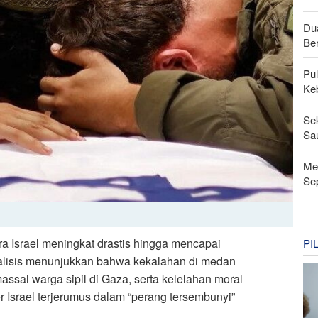
Du
Be
Pu
Ke
Se
Sau
Men
Se
ara Israel meningkat drastis hingga mencapai
PI
nalisis menunjukkan bahwa kekalahan di medan
ssal warga sipil di Gaza, serta kelelahan moral
r Israel terjerumus dalam “perang tersembunyi”