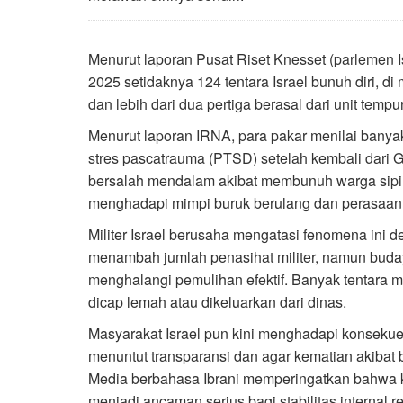
Menurut laporan Pusat Riset Knesset (parlemen I
2025 setidaknya 124 tentara Israel bunuh diri, di
dan lebih dari dua pertiga berasal dari unit tempur 
Menurut laporan IRNA, para pakar menilai banya
stres pascatrauma (PTSD) setelah kembali dari 
bersalah mendalam akibat membunuh warga sipil,
menghadapi mimpi buruk berulang dan perasaan
Militer Israel berusaha mengatasi fenomena ini 
menambah jumlah penasihat militer, namun budaya
menghalangi pemulihan efektif. Banyak tentara 
dicap lemah atau dikeluarkan dari dinas.
Masyarakat Israel pun kini menghadapi konsekuens
menuntut transparansi dan agar kematian akibat b
Media berbahasa Ibrani memperingatkan bahwa k
menjadi ancaman serius bagi stabilitas internal r