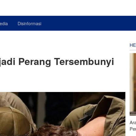
edia
Disinformasi
HE
njadi Perang Tersembunyi
Ar
Pe