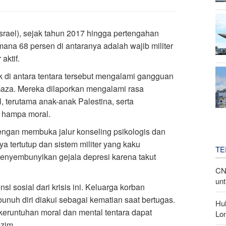
srael), sejak tahun 2017 hingga pertengahan
 mana 68 persen di antaranya adalah wajib militer
aktif.
k di antara tentara tersebut mengalami gangguan
Gaza. Mereka dilaporkan mengalami rasa
 terutama anak-anak Palestina, serta
 hampa moral.
dengan membuka jalur konseling psikologis dan
 tertutup dan sistem militer yang kaku
TE
menyembunyikan gejala depresi karena takut
CN
unt
i sosial dari krisis ini. Keluarga korban
unuh diri diakui sebagai kematian saat bertugas.
Hu
eruntuhan moral dan mental tentara dapat
Lon
ezim.