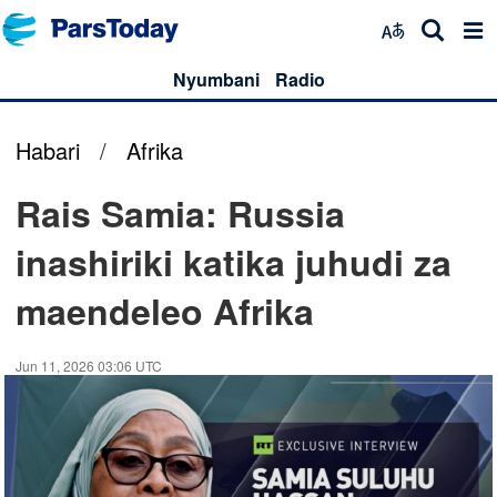
Nyumbani
Radio
Habari
/
Afrika
Rais Samia: Russia
inashiriki katika juhudi za
maendeleo Afrika
Jun 11, 2026 03:06 UTC