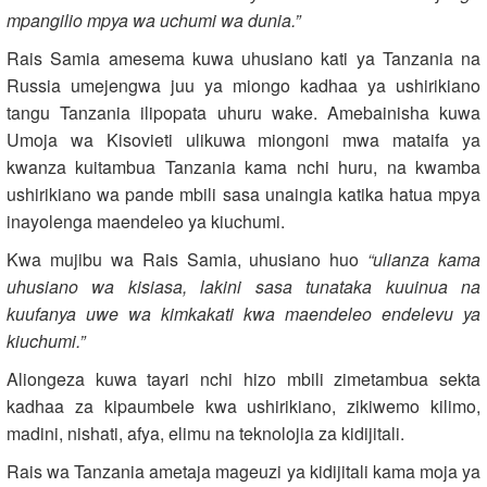
mpangilio mpya wa uchumi wa dunia.”
Rais Samia amesema kuwa uhusiano kati ya Tanzania na
Russia umejengwa juu ya miongo kadhaa ya ushirikiano
tangu Tanzania ilipopata uhuru wake. Amebainisha kuwa
Umoja wa Kisovieti ulikuwa miongoni mwa mataifa ya
kwanza kuitambua Tanzania kama nchi huru, na kwamba
ushirikiano wa pande mbili sasa unaingia katika hatua mpya
inayolenga maendeleo ya kiuchumi.
Kwa mujibu wa Rais Samia, uhusiano huo
“ulianza kama
uhusiano wa kisiasa, lakini sasa tunataka kuuinua na
kuufanya uwe wa kimkakati kwa maendeleo endelevu ya
kiuchumi.”
Aliongeza kuwa tayari nchi hizo mbili zimetambua sekta
kadhaa za kipaumbele kwa ushirikiano, zikiwemo kilimo,
madini, nishati, afya, elimu na teknolojia za kidijitali.
Rais wa Tanzania ametaja mageuzi ya kidijitali kama moja ya