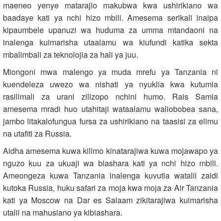
maeneo yenye matarajio makubwa kwa ushirikiano wa
baadaye kati ya nchi hizo mbili. Amesema serikali inaipa
kipaumbele upanuzi wa huduma za umma mtandaoni na
inalenga kuimarisha utaalamu wa kiufundi katika sekta
mbalimbali za teknolojia za hali ya juu.
Miongoni mwa malengo ya muda mrefu ya Tanzania ni
kuendeleza uwezo wa nishati ya nyuklia kwa kutumia
rasilimali za urani zilizopo nchini humo. Rais Samia
amesema mradi huo utahitaji wataalamu waliobobea sana,
jambo litakalofungua fursa za ushirikiano na taasisi za elimu
na utafiti za Russia.
Aidha amesema kuwa kilimo kinatarajiwa kuwa mojawapo ya
nguzo kuu za ukuaji wa biashara kati ya nchi hizo mbili.
Ameongeza kuwa Tanzania inalenga kuvutia watalii zaidi
kutoka Russia, huku safari za moja kwa moja za Air Tanzania
kati ya Moscow na Dar es Salaam zikitarajiwa kuimarisha
utalii na mahusiano ya kibiashara.