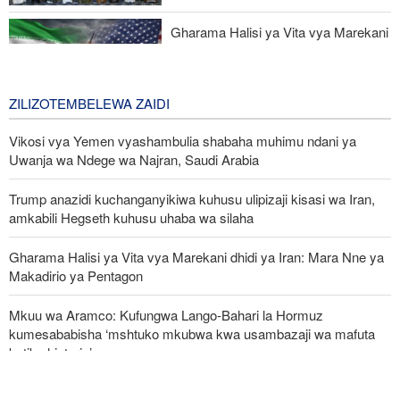
Mbu vamizi azua hofu ya malaria kote barani Afrika
Gharama Halisi ya Vita vya Marekani
dhidi ya Iran: Mara Nne ya Makadirio
ya Pentagon
1 day ago
ZILIZOTEMBELEWA ZAIDI
Vikosi vya Yemen vyashambulia shabaha muhimu ndani ya
Uwanja wa Ndege wa Najran, Saudi Arabia
Trump anazidi kuchanganyikiwa kuhusu ulipizaji kisasi wa Iran,
amkabili Hegseth kuhusu uhaba wa silaha
Gharama Halisi ya Vita vya Marekani dhidi ya Iran: Mara Nne ya
Makadirio ya Pentagon
Mkuu wa Aramco: Kufungwa Lango-Bahari la Hormuz
kumesababisha ‘mshtuko mkubwa kwa usambazaji wa mafuta
katika historia’
Jeshi la Yemen lapiga meli nyingine ya mafuta ya Saudi Arabia