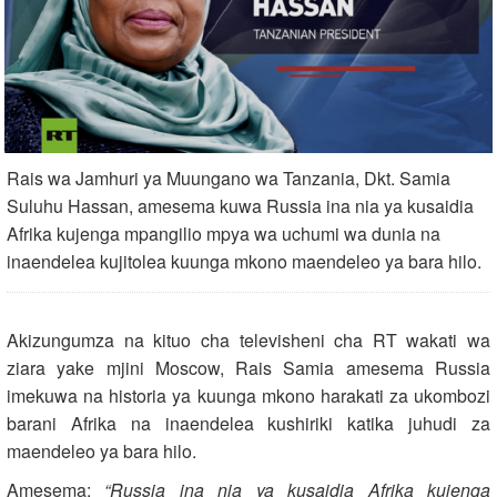
Rais wa Jamhuri ya Muungano wa Tanzania, Dkt. Samia
Suluhu Hassan, amesema kuwa Russia ina nia ya kusaidia
Afrika kujenga mpangilio mpya wa uchumi wa dunia na
inaendelea kujitolea kuunga mkono maendeleo ya bara hilo.
Akizungumza na kituo cha televisheni cha RT wakati wa
ziara yake mjini Moscow, Rais Samia amesema Russia
imekuwa na historia ya kuunga mkono harakati za ukombozi
barani Afrika na inaendelea kushiriki katika juhudi za
maendeleo ya bara hilo.
Amesema:
“Russia ina nia ya kusaidia Afrika kujenga