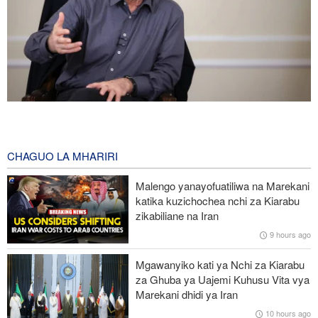
Pezeshkian: Iran inajulikana kama nchi yenye nguvu na
inayoheshimika; maadui wanalenga nembo za nguvu zake
4 hours ago
CHAGUO LA MHARIRI
IRGC: Watu 8 wenye silaha wenye mfungamano na makundi ya
Malengo yanayofuatiliwa na Marekani
kigaidi watiwa nguvuni kusini-mashariki mwa Iran
katika kuzichochea nchi za Kiarabu
zikabiliane na Iran
Ripoti: Mashambulio ya Marekani yaliua na kujeruhi mamia ya
9 hours ago
raia Yemen mwaka jana; Washington inaficha idadi kamili ya
wahanga
Mgawanyiko kati ya Nchi za Kiarabu
za Ghuba ya Uajemi Kuhusu Vita vya
Raia zaidi ya 300 waliotekwa nyara Nigeria waokolewa katika
Marekani dhidi ya Iran
operesheni kubwa
10 hours ago