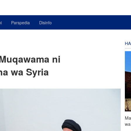
i
Parspedia
Disinfo
HA
 Muqawama ni
na wa Syria
Ma
wa