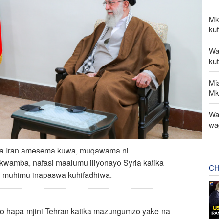
Mk
kuf
Wa
ku
Mi
Mk
Wat
wa
ya Iran amesema kuwa, muqawama ni
kwamba, nafasi maalumu iliyonayo Syria katika
CH
yo muhimu inapaswa kuhifadhiwa.
o hapa mjini Tehran katika mazungumzo yake na