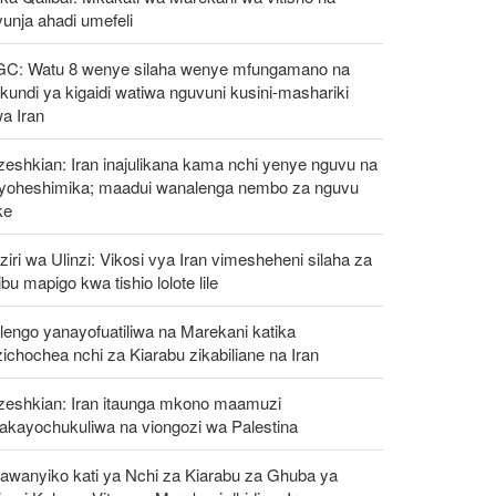
unja ahadi umefeli
GC: Watu 8 wenye silaha wenye mfungamano na
undi ya kigaidi watiwa nguvuni kusini-mashariki
a Iran
eshkian: Iran inajulikana kama nchi yenye nguvu na
ayoheshimika; maadui wanalenga nembo za nguvu
ke
iri wa Ulinzi: Vikosi vya Iran vimesheheni silaha za
ibu mapigo kwa tishio lolote lile
engo yanayofuatiliwa na Marekani katika
ichochea nchi za Kiarabu zikabiliane na Iran
zeshkian: Iran itaunga mkono maamuzi
takayochukuliwa na viongozi wa Palestina
awanyiko kati ya Nchi za Kiarabu za Ghuba ya