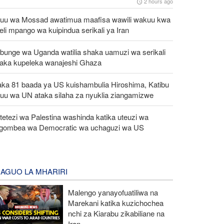
2 hours ago
uu wa Mossad awatimua maafisa wawili wakuu kwa
eli mpango wa kuipindua serikali ya Iran
bunge wa Uganda watilia shaka uamuzi wa serikali
taka kupeleka wanajeshi Ghaza
aka 81 baada ya US kuishambulia Hiroshima, Katibu
uu wa UN ataka silaha za nyuklia ziangamizwe
etezi wa Palestina washinda katika uteuzi wa
gombea wa Democratic wa uchaguzi wa US
AGUO LA MHARIRI
Malengo yanayofuatiliwa na
Marekani katika kuzichochea
nchi za Kiarabu zikabiliane na
Iran