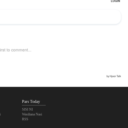
Pars Today
SISI NI
i
Wasiliana Nasi
RSS