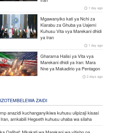
1 day ago
Mgawanyiko kati ya Nchi za
Kiarabu za Ghuba ya Uajemi
Kuhusu Vita vya Marekani dhidi
ya Iran
1 day ago
Gharama Halisi ya Vita vya
Marekani dhidi ya Iran: Mara
Nne ya Makadirio ya Pentagon
2 days ago
LIZOTEMBELEWA ZAIDI
mp anazidi kuchanganyikiwa kuhusu ulipizaji kisasi
Iran, amkabili Hegseth kuhusu uhaba wa silaha
ka Qalibaf: Mkakati wa Marekani wa vitisho na