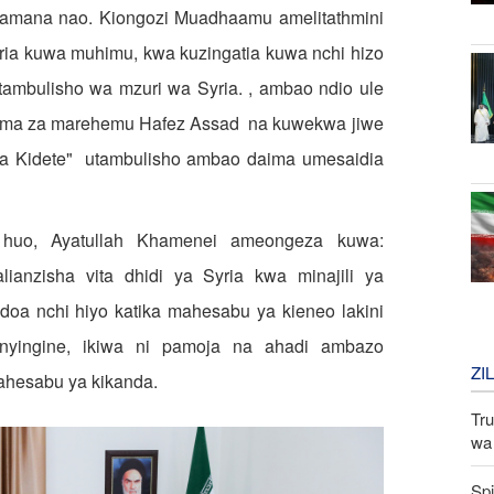
damana nao. Kiongozi Muadhaamu amelitathmini
yria kuwa muhimu, kwa kuzingatia kuwa nchi hizo
ambulisho wa mzuri wa Syria. , ambao ndio ule
ma za marehemu Hafez Assad na kuwekwa jiwe
a Kidete" utambulisho ambao daima umesaidia
ho huo, Ayatullah Khamenei ameongeza kuwa:
anzisha vita dhidi ya Syria kwa minajili ya
oa nchi hiyo katika mahesabu ya kieneo lakini
yingine, ikiwa ni pamoja na ahadi ambazo
ZI
mahesabu ya kikanda
.
Tru
wa 
Spi