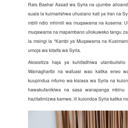
Rais Bashar Assad wa Syria na ujumbe alioan
suala la kuimarishwa uhusiano kati ya Iran na S
mbili ndio mhimili wa muqawama na kusema: Ut
muqawama na mapambano uliokuweko tangu za
la msingi la "Kambi ya Muqawama na Kusimam
umoja wa kitaifa wa Syria
.
Akisisitiza haja ya kuhifadhiwa utambulis
Wamagharibi na wafuasi wao katika eneo wali
kuupindua mfumo wa kisiasa wa Syria na kuiond
hawakufanikiwa na sasa wanapanga mbinu n
hazitatimizwa kamwe, ili kuiondoa Syria katika 