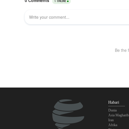
Habari
Dunia
Asia Magharib
Iran
Afrika