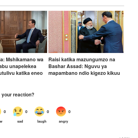
ia: Mshikamano wa
Raisi katika mazungumzo na
rabu unapelekea
Bashar Assad: Nguvu ya
utulivu katika eneo
mapambano ndio kigezo kikuu