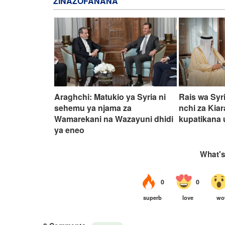
ZINAZOFANANA
Araghchi: Matukio ya Syria ni
Rais wa Syr
sehemu ya njama za
nchi za Kia
Wamarekani na Wazayuni dhidi
kupatikana 
ya eneo