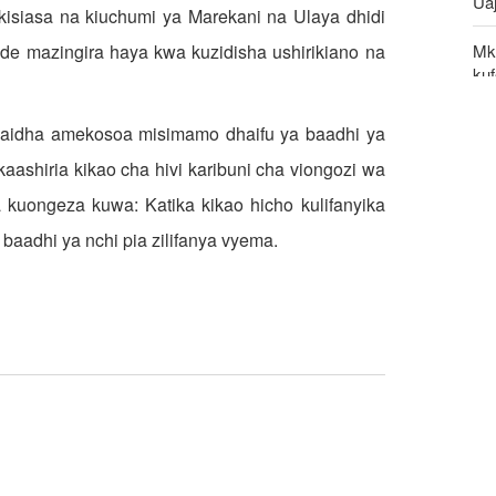
Uaj
kisiasa na kiuchumi ya Marekani na Ulaya dhidi
nde mazingira haya kwa kuzidisha ushirikiano na
Mk
kuf
UNS
aidha amekosoa misimamo dhaifu ya baadhi ya
kw
ashiria kikao cha hivi karibuni cha viongozi wa
Rut
 kuongeza kuwa: Katika kikao hicho kulifanyika
Wa
baadhi ya nchi pia zilifanya vyema
.