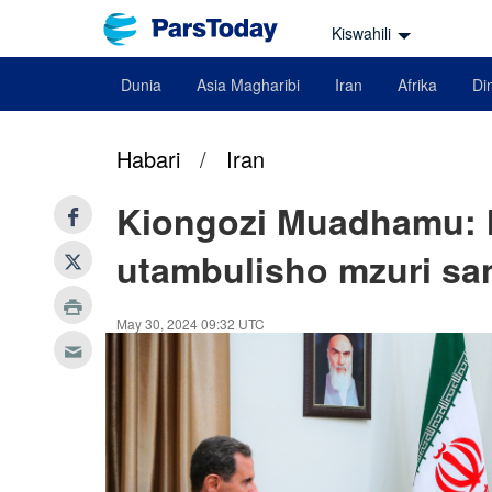
Kiswahili
Dunia
Asia Magharibi
Iran
Afrika
Din
Habari
/
Iran
Kiongozi Muadhamu:
utambulisho mzuri sa
May 30, 2024 09:32 UTC