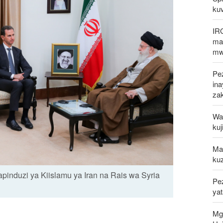
kuv
IR
mak
mw
Pez
in
za
Waz
kuj
Mal
kuz
duzi ya Kiislamu ya Iran na Rais wa Syria
Pe
ya
Mg