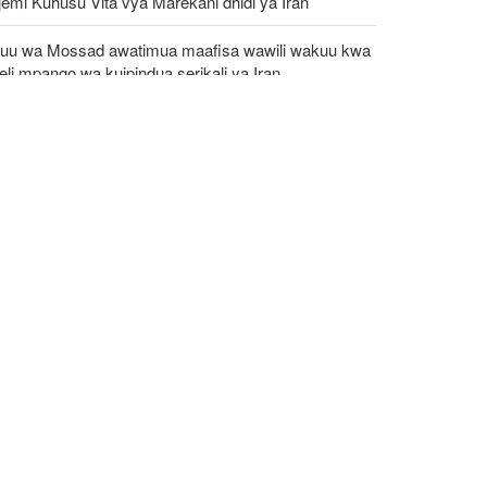
emi Kuhusu Vita vya Marekani dhidi ya Iran
uu wa Mossad awatimua maafisa wawili wakuu kwa
eli mpango wa kuipindua serikali ya Iran
C: Kundi la DAESH (ISIS) lingali ni tishio kubwa
a usalama barani Afrika
o asema serikali imetekeleza ahadi ilizowapa
islamu wa Kenya