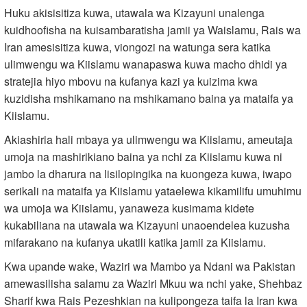
Huku akisisitiza kuwa, utawala wa Kizayuni unalenga
kuidhoofisha na kuisambaratisha jamii ya Waislamu, Rais wa
Iran amesisitiza kuwa, viongozi na watunga sera katika
ulimwengu wa Kiislamu wanapaswa kuwa macho dhidi ya
stratejia hiyo mbovu na kufanya kazi ya kuizima kwa
kuzidisha mshikamano na mshikamano baina ya mataifa ya
Kiislamu.
Akiashiria hali mbaya ya ulimwengu wa Kiislamu, ameutaja
umoja na mashirikiano baina ya nchi za Kiislamu kuwa ni
jambo la dharura na lisilopingika na kuongeza kuwa, iwapo
serikali na mataifa ya Kiislamu yataelewa kikamilifu umuhimu
wa umoja wa Kiislamu, yanaweza kusimama kidete
kukabiliana na utawala wa Kizayuni unaoendelea kuzusha
mifarakano na kufanya ukatili katika jamii za Kiislamu.
Kwa upande wake, Waziri wa Mambo ya Ndani wa Pakistan
amewasilisha salamu za Waziri Mkuu wa nchi yake, Shehbaz
Sharif kwa Rais Pezeshkian na kulipongeza taifa la Iran kwa