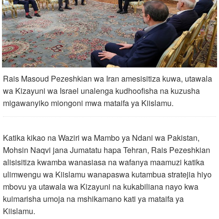
Rais Masoud Pezeshkian wa Iran amesisitiza kuwa, utawala
wa Kizayuni wa Israel unalenga kudhoofisha na kuzusha
migawanyiko miongoni mwa mataifa ya Kiislamu.
Katika kikao na Waziri wa Mambo ya Ndani wa Pakistan,
Mohsin Naqvi jana Jumatatu hapa Tehran, Rais Pezeshkian
alisisitiza kwamba wanasiasa na wafanya maamuzi katika
ulimwengu wa Kiislamu wanapaswa kutambua stratejia hiyo
mbovu ya utawala wa Kizayuni na kukabiliana nayo kwa
kuimarisha umoja na mshikamano kati ya mataifa ya
Kiislamu.