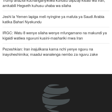
Trump anazidi kuchanganyikiwa kuhusu ulipizaji kisasi wa Iran,
amkabili Hegseth kuhusu uhaba wa silaha
Jeshi la Yemen lapiga meli nyingine ya mafuta ya Saudi Arabia
katika Bahari Nyekundu
IRGC: Watu 8 wenye silaha wenye mfungamano na makundi ya
kigaidi watiwa nguvuni kusini-mashariki mwa Iran
Pezeshkian: Iran inajulikana kama nchi yenye nguvu na
inayoheshimika; maadui wanalenga nembo za nguvu zake
Ripoti: Marekani inazishinikiza nchi za Afrika kujiondoa ICC au
kukabiliwa na madhara
Pezeshkian: Iran itaunga mkono maamuzi yatakayochukuliwa na
viongozi wa Palestina
Malengo yanayofuatiliwa na Marekani katika kuzichochea nchi za
Kiarabu zikabiliane na Iran