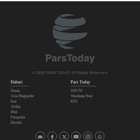
Mshauri wa Kiongozi Mkuu Iran asema vikosi vya Marekani
lazima viondoke Asia Magharibi, ahimiza ushirikiano wa kikanda
Kwa nini Trump amekwama katika "fedheha ya kimkakati" katika
vita dhidi ya Iran?
Yemen yavishambulia vituo vya nishati vya Saudi baada ya nchi
hiyo kukiuka anga ya Sa’adah na Hajjah
Tabia za Marekani Kudumisha Mvutano katika uhusiano wake na
© 2026 PARS TODAY. All Rights Reserved.
Iran
Habari
Pars Today
Pezeshkian akumbuka mashambulizi ya mabomu ya atomiki
Dunia
SISI NI
Asia Magharibi
Wasiliana Nasi
huko Hiroshima na Nagasaki, asema mtazamo uleule bado
Iran
RSS
unatawala Washington
Afrika
Dini
Parspedia
Araqchi: Mazungumzo na Oman kuhusu Lango-Bahari la Hormuz
Disinfo
yako katika hatua za mwisho