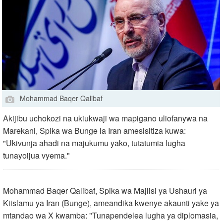
Mohammad Baqer Qalibaf
Akijibu uchokozi na ukiukwaji wa mapigano uliofanywa na
Marekani, Spika wa Bunge la Iran amesisitiza kuwa:
"Ukivunja ahadi na majukumu yako, tutatumia lugha
tunayoijua vyema."
Mohammad Baqer Qalibaf, Spika wa Majlisi ya Ushauri ya
Kiislamu ya Iran (Bunge), ameandika kwenye akaunti yake ya
mtandao wa X kwamba: "Tunapendelea lugha ya diplomasia,