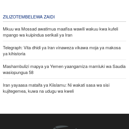
zikabiliane na Iran
3 days ago
ZILIZOTEMBELEWA ZAIDI
Mkuu wa Mossad awatimua maafisa wawili wakuu kwa kufeli
mpango wa kuipindua serikali ya Iran
Telegraph: Vita dhidi ya Iran vinaweza vikawa moja ya makosa
ya kihistoria
Mashambulizi mapya ya Yemen yaangamiza mamluki wa Saudia
wasiopungua 58
Iran yayaasa mataifa ya Kiislamu: Ni wakati sasa wa sisi
kujitegemea, kuwa na udugu wa kweli
Uturuki, Saudi Arabia na Pakistan zasaini mkataba wa pamoja wa
ulinzi huku nguvu ya Marekani ikipungua
Russia yashambulia eneo la kutengeneza makombora na ghala
la mafuta la Ukraine huko Kyiv