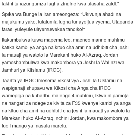
lakini tunazungumza lugha zingine kwa ufasaha zaidi."
Spika wa Bunge la Iran ameongeza: "Ukivunja ahadi na
majukumu yako, tutatumia lugha tunayoijua vyema. Utapanda
farasi yuleyule uliyemuwekea tandiko!"
Itakumbukwa kuwa mapema leo, maeneo manne muhimu
katika kambi ya anga na kituo cha amri na udhibiti cha jeshi
la mauaji ya watoto la Marekani huko Al-Azraq, Jordan
yameshambuliwa kwa makombora ya Jeshi la Walinzi wa
Jamhuri ya Kiislamu (IRGC).
Taarifa ya IRGC imesema vikosi vya Jeshi la Uislamu na
wapiganaji shupavu wa Kikosi cha Anga cha IRGC
wamepiga na kuharibu malengo 4 muhimu, ikiwa ni pamoja
na hangari za ndege za kivita za F35 kwenye kambi ya anga
na kituo cha amri na udhibiti cha jeshi la mauaji ya watoto la
Marekani huko Al-Azraq, nchini Jordan, kwa makombora ya
fueli mango ya masafa marefu.