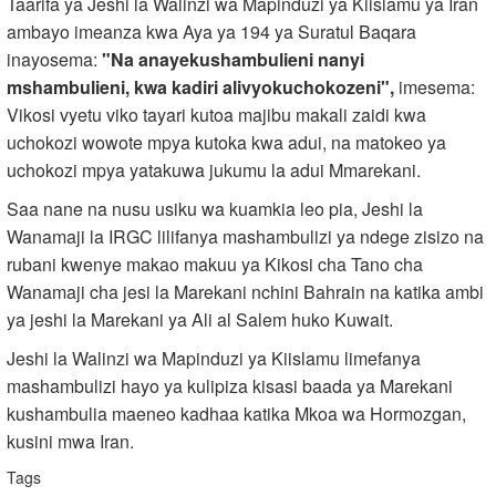
Taarifa ya Jeshi la Walinzi wa Mapinduzi ya Kiislamu ya Iran
ambayo imeanza kwa Aya ya 194 ya Suratul Baqara
inayosema:
"Na anayekushambulieni nanyi
mshambulieni, kwa kadiri alivyokuchokozeni",
imesema:
Vikosi vyetu viko tayari kutoa majibu makali zaidi kwa
uchokozi wowote mpya kutoka kwa adui, na matokeo ya
uchokozi mpya yatakuwa jukumu la adui Mmarekani.
Saa nane na nusu usiku wa kuamkia leo pia, Jeshi la
Wanamaji la IRGC lilifanya mashambulizi ya ndege zisizo na
rubani kwenye makao makuu ya Kikosi cha Tano cha
Wanamaji cha jesi la Marekani nchini Bahrain na katika ambi
ya jeshi la Marekani ya Ali al Salem huko Kuwait.
Jeshi la Walinzi wa Mapinduzi ya Kiislamu limefanya
mashambulizi hayo ya kulipiza kisasi baada ya Marekani
kushambulia maeneo kadhaa katika Mkoa wa Hormozgan,
kusini mwa Iran.
Tags