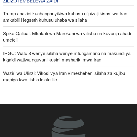
ZILIZOTEMBELEWA ZAIDI
Trump anazidi kuchanganyikiwa kuhusu ulipizaji kisasi wa Iran,
amkabili Hegseth kuhusu uhaba wa silaha
Spika Qalibaf: Mkakati wa Marekani wa vitisho na kuvunja ahadi
umefeli
IRGC: Watu 8 wenye silaha wenye mfungamano na makundi ya
kigaidi watiwa nguvuni kusini-mashariki mwa Iran
Waziri wa Ulinzi: Vikosi vya Iran vimesheheni silaha za kujibu
mapigo kwa tishio lolote lile
Pezeshkian: Iran inajulikana kama nchi yenye nguvu na
inayoheshimika; maadui wanalenga nembo za nguvu zake
Mkuu wa Mossad awatimua maafisa wawili wakuu kwa kufeli
mpango wa kuipindua serikali ya Iran
Malengo yanayofuatiliwa na Marekani katika kuzichochea nchi za