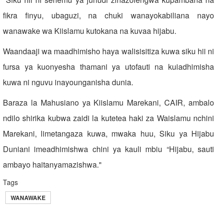
fikra finyu, ubaguzi, na chuki wanayokabiliana nayo
wanawake wa Kiislamu kutokana na kuvaa hijabu.
Waandaaji wa maadhimisho haya walisisitiza kuwa siku hii ni
fursa ya kuonyesha thamani ya utofauti na kuiadhimisha
kuwa ni nguvu inayounganisha dunia.
Baraza la Mahusiano ya Kiislamu Marekani, CAIR, ambalo
ndilo shirika kubwa zaidi la kutetea haki za Waislamu nchini
Marekani, limetangaza kuwa, mwaka huu, Siku ya Hijabu
Duniani imeadhimishwa chini ya kauli mbiu “Hijabu, sauti
ambayo haitanyamazishwa."
Tags
WANAWAKE