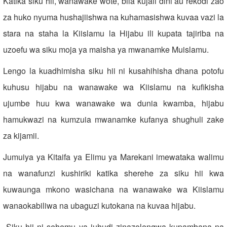
Katika siku hii, wanawake wote, bila kujali dini au rekodi zao
za huko nyuma hushajiishwa na kuhamasishwa kuvaa vazi la
stara na staha la Kiislamu la Hijabu ili kupata tajiriba na
uzoefu wa siku moja ya maisha ya mwanamke Muislamu.
Lengo la kuadhimisha siku hii ni kusahihisha dhana potofu
kuhusu hijabu na wanawake wa Kiislamu na kufikisha
ujumbe huu kwa wanawake wa dunia kwamba, hijabu
hamukwazi na kumzuia mwanamke kufanya shughuli zake
za kijamii.
Jumuiya ya Kitaifa ya Elimu ya Marekani imewataka walimu
na wanafunzi kushiriki katika sherehe za siku hii kwa
kuwaunga mkono wasichana na wanawake wa Kiislamu
wanaokabiliwa na ubaguzi kutokana na kuvaa hijabu.
Siku hii ni sehemu ya juhudi zinazolengwa kupambana na