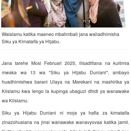
Waislamu katika maeneo mbalimbali jana waliadhimisha
Siku ya Kimataifa ya Hijabu.
Jana tarehe Mosi Februari 2025, ilisadifiana na kuitimia
mwaka wa 13 wa "Siku ya Hijabu Duniani", ambayo
huadhimishwa barani Ulaya na Marekani na mashirika ya
Kiislamu kwa lengo la kupinga ubaguzi dhidi ya wanawake
wa Kiislamu.
Siku ya Hijabu Duniani ni moja ya hafla za kimataifa
zinazohusiana na jinsi wanawake wanavyovaa katika jamii.