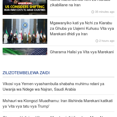
zikabiliane na Iran
Kituo kikubwa zaidi cha matibabu ya Ebola DRC huku
35 minutes ago
maambukizi yakienea
Mgawanyiko kati ya Nchi za Kiarabu
Interpol: Akili Mnemba (AI) inatumika katika 55% ya uhalifu wa
za Ghuba ya Uajemi Kuhusu Vita vya
mtandaoni barani Afrika
Marekani dhidi ya Iran
2 hours ago
Ruto asema serikali imetekeleza ahadi ilizowapa Waislamu wa
Kenya
Gharama Halisi ya Vita vya Marekani
dhidi ya Iran: Mara Nne ya Makadirio
ya Pentagon
1 day ago
ZILIZOTEMBELEWA ZAIDI
Vikosi vya Yemen vyashambulia shabaha muhimu ndani ya
Uwanja wa Ndege wa Najran, Saudi Arabia
Mshauri wa Kiongozi Muadhamu: Iran iliishinda Marekani katikati
ya 'vita vya tatu vya Trump'