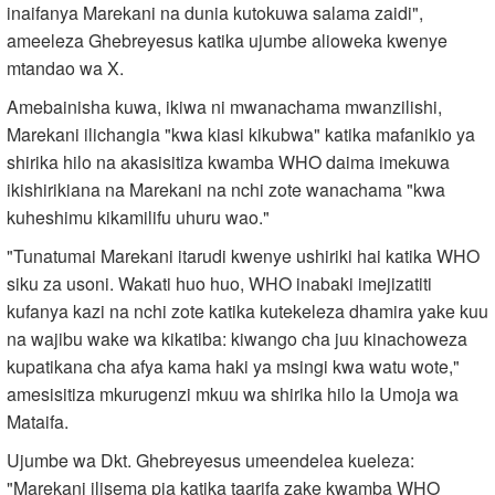
inaifanya Marekani na dunia kutokuwa salama zaidi",
ameeleza Ghebreyesus katika ujumbe alioweka kwenye
mtandao wa X.
Amebainisha kuwa, ikiwa ni mwanachama mwanzilishi,
Marekani ilichangia "kwa kiasi kikubwa" katika mafanikio ya
shirika hilo na akasisitiza kwamba WHO daima imekuwa
ikishirikiana na Marekani na nchi zote wanachama "kwa
kuheshimu kikamilifu uhuru wao."
"Tunatumai Marekani itarudi kwenye ushiriki hai katika WHO
siku za usoni. Wakati huo huo, WHO inabaki imejizatiti
kufanya kazi na nchi zote katika kutekeleza dhamira yake kuu
na wajibu wake wa kikatiba: kiwango cha juu kinachoweza
kupatikana cha afya kama haki ya msingi kwa watu wote,"
amesisitiza mkurugenzi mkuu wa shirika hilo la Umoja wa
Mataifa.
Ujumbe wa Dkt. Ghebreyesus umeendelea kueleza:
"Marekani ilisema pia katika taarifa zake kwamba WHO