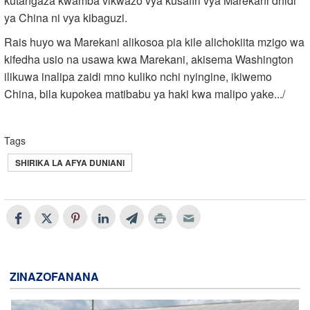
kutangaza kwamba vikwazo vya kusafiri vya Marekani dhidi
ya China ni vya kibaguzi.
Rais huyo wa Marekani alikosoa pia kile alichokiita mzigo wa
kifedha usio na usawa kwa Marekani, akisema Washington
ilikuwa inalipa zaidi mno kuliko nchi nyingine, ikiwemo
China, bila kupokea matibabu ya haki kwa malipo yake.../
Tags
SHIRIKA LA AFYA DUNIANI
ZINAZOFANANA