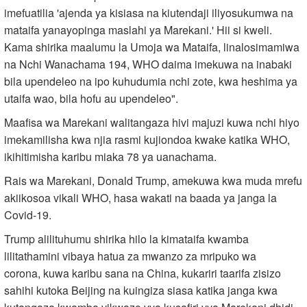
imefuatilia 'ajenda ya kisiasa na kiutendaji iliyosukumwa na
mataifa yanayopinga maslahi ya Marekani.' Hii si kweli.
Kama shirika maalumu la Umoja wa Mataifa, linalosimamiwa
na Nchi Wanachama 194, WHO daima imekuwa na inabaki
bila upendeleo na ipo kuhudumia nchi zote, kwa heshima ya
utaifa wao, bila hofu au upendeleo".
Maafisa wa Marekani walitangaza hivi majuzi kuwa nchi hiyo
imekamilisha kwa njia rasmi kujiondoa kwake katika WHO,
ikihitimisha karibu miaka 78 ya uanachama.
Rais wa Marekani, Donald Trump, amekuwa kwa muda mrefu
akiikosoa vikali WHO, hasa wakati na baada ya janga la
Covid-19.
Trump alilituhumu shirika hilo la kimataifa kwamba
lilitathamini vibaya hatua za mwanzo za mripuko wa
corona, kuwa karibu sana na China, kukariri taarifa zisizo
sahihi kutoka Beijing na kuingiza siasa katika janga kwa