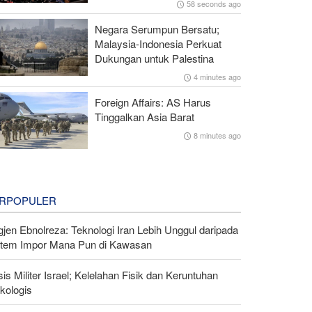
58 seconds ago
Negara Serumpun Bersatu;
Malaysia-Indonesia Perkuat
Dukungan untuk Palestina
4 minutes ago
Foreign Affairs: AS Harus
Tinggalkan Asia Barat
8 minutes ago
RPOPULER
gjen Ebnolreza: Teknologi Iran Lebih Unggul daripada
stem Impor Mana Pun di Kawasan
sis Militer Israel; Kelelahan Fisik dan Keruntuhan
kologis