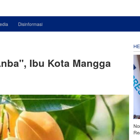
edia
Disinformasi
HE
nba", Ibu Kota Mangga
Nor
Rea