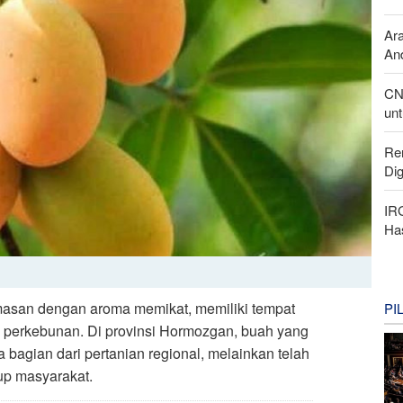
Ar
And
CN
unt
Re
Di
IR
Ha
masan dengan aroma memikat, memiliki tempat
PI
uk perkebunan. Di provinsi Hormozgan, buah yang
a bagian dari pertanian regional, melainkan telah
up masyarakat.