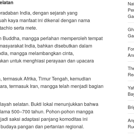
elatan
Nat
Pe
adaban India, dengan sejarah yang
Ga
uah kaya manfaat ini dikenal dengan nama
tachio serta mete.
Gh
Gag
an Buddha, mangga perlahan memperoleh tempat
 masyarakat India, bahkan disebutkan dalam
For
ndia, mangga melambangkan cinta,
Ans
akan untuk menghiasi perayaan dan upacara
Th
Rea
, termasuk Afrika, Timur Tengah, kemudian
ara, termasuk Iran, mangga telah menjadi bagian
Ya
Ba
ilayah selatan. Bukti lokal menunjukkan bahwa
Bri
selama 500–700 tahun. Pohon-pohon mangga
adi saksi adaptasi panjang komoditas ini
An
m budaya pangan dan pertanian regional.
Ru