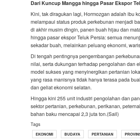
Dari Kuncup Mangga hingga Pasar Ekspor Tel
Kini, tak diragukan lagi, Hormozgan adalah ibu k
melampaui status produk perkebunan menjadi bagi
di akhir musim dingin, panen buah hijau dan mat
hingga pasar ekspor Teluk Persia: semua menunj
sekadar buah, melainkan peluang ekonomi, waris
Di tengah pentingnya pengembangan perkebunan
nilai, serta dukungan terhadap pengolahan dan
model sukses yang menyinergikan pertanian lokal
yang rasa manisnya tidak hanya terasa pada bua
dan geliat ekonomi selatan.
Hingga kini 255 unit industri pengolahan dan p
sektor pertanian, perkebunan, perikanan, peter
bahan baku mencapai 2,3 juta ton.(Sail)
Tags
EKONOMI
BUDAYA
PERTANIAN
PROVIN