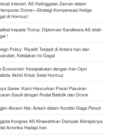
ional Interest: AS Ketinggalan Zaman dalam
rtempuran Drone—Strategi Kompensasi Ketiga
gal di Hormuz!
alibaf kepada Trump: Diplomasi Sandiwara AS telah
al !
eign Policy: Riyadh Terjepit di Antara Iran dan
arullah, Kebijakan Ini Gagal
e Economist: Kesepakatan dengan Iran Opsi
listis Akhiri Krisis Selat Hormuz
hya Saree: Kami Hancurkan Posisi Pasukan
yaran Saudi dengan Rudal Balistik dan Drone
gjen Akrami Nia: Artesh dalam Kondisi Siaga Penuh
ggota Kongres AS Khawatirkan Dampak Menipisnya
dal Amerika Hadapi Iran