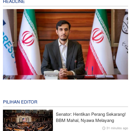
HEADLINE
Norouzi: Jurnalis Berdiri di Titik Pertemuan antara Realitas dan
Opini Publik
1 hour ago
PILIHAN EDITOR
Araghchi kepada Negara Tetangga: Kini Saatnya Andalkan Diri
Senator: Hentikan Perang Sekarang!
Sendiri dan Jalin Persaudaraan Sejati
BBM Mahal, Nyawa Melayang
31 minutes ago
CNN: Kepala Staf Angkatan Bersenjata AS Cari Jalan untuk