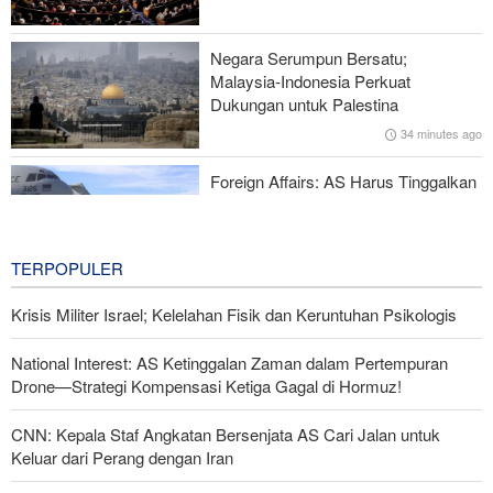
Keluar dari Perang dengan Iran
Negara Serumpun Bersatu;
Rencana Bom ISIS di Area Sayidah Zainab Damaskus
Malaysia-Indonesia Perkuat
Digagalkan
Dukungan untuk Palestina
34 minutes ago
IRGC: Pengakuan Media Asing atas Kekalahan Trump Hasil
Perjuangan Media Revolusioner
Foreign Affairs: AS Harus Tinggalkan
Asia Barat
38 minutes ago
TERPOPULER
Krisis Militer Israel; Kelelahan Fisik dan Keruntuhan Psikologis
National Interest: AS Ketinggalan Zaman dalam Pertempuran
Drone—Strategi Kompensasi Ketiga Gagal di Hormuz!
CNN: Kepala Staf Angkatan Bersenjata AS Cari Jalan untuk
Keluar dari Perang dengan Iran