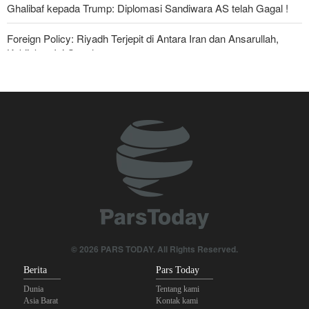
Ghalibaf kepada Trump: Diplomasi Sandiwara AS telah Gagal !
Foreign Policy: Riyadh Terjepit di Antara Iran dan Ansarullah,
Kebijakan Ini Gagal
The Economist: Kesepakatan dengan Iran Opsi Realistis Akhiri
Krisis Selat Hormuz
Yahya Saree: Kami Hancurkan Posisi Pasukan Bayaran Saudi
dengan Rudal Balistik dan Drone
Brigjen Akrami Nia: Artesh dalam Kondisi Siaga Penuh
Anggota Kongres AS Khawatirkan Dampak Menipisnya Rudal
Amerika Hadapi Iran
Sanders: Trump Berbahaya Seret AS dalam Perang yang
© 2026 PARS TODAY. All Rights Reserved.
Menghancurkan
Berita
Pars Today
Dunia
Tentang kami
Asia Barat
Kontak kami