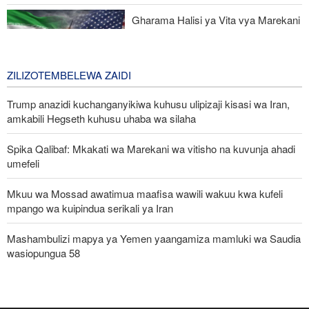
Democratic wa uchaguzi wa US
Gharama Halisi ya Vita vya Marekani
dhidi ya Iran: Mara Nne ya Makadirio
ya Pentagon
3 days ago
ZILIZOTEMBELEWA ZAIDI
Trump anazidi kuchanganyikiwa kuhusu ulipizaji kisasi wa Iran,
amkabili Hegseth kuhusu uhaba wa silaha
Spika Qalibaf: Mkakati wa Marekani wa vitisho na kuvunja ahadi
umefeli
Mkuu wa Mossad awatimua maafisa wawili wakuu kwa kufeli
mpango wa kuipindua serikali ya Iran
Mashambulizi mapya ya Yemen yaangamiza mamluki wa Saudia
wasiopungua 58
Waziri wa Ulinzi: Vikosi vya Iran vimesheheni silaha za kujibu
mapigo kwa tishio lolote lile