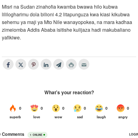
Misri na Sudan zinahofia kwamba bwawa hilo kubwa
lililogharimu dola bilioni 4.2 litapunguza kwa kiasi kikubwa
sehemu ya maji ya Mto Nile wanayopokea, na mara kadhaa
zimeiomba Addis Ababa isitishe kulijaza hadi makubaliano
yafikiwe.