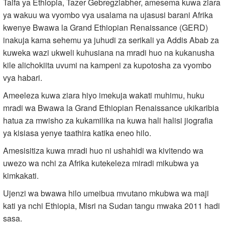
Taifa ya Ethiopia, Tazer Gebregziabher, amesema kuwa ziara
ya wakuu wa vyombo vya usalama na ujasusi barani Afrika
kwenye Bwawa la Grand Ethiopian Renaissance (GERD)
inakuja kama sehemu ya juhudi za serikali ya Addis Abab za
kuweka wazi ukweli kuhusiana na mradi huo na kukanusha
kile alichokiita uvumi na kampeni za kupotosha za vyombo
vya habari.
Ameeleza kuwa ziara hiyo imekuja wakati muhimu, huku
mradi wa Bwawa la Grand Ethiopian Renaissance ukikaribia
hatua za mwisho za kukamilika na kuwa hali halisi jiografia
ya kisiasa yenye taathira katika eneo hilo.
Amesisitiza kuwa mradi huo ni ushahidi wa kivitendo wa
uwezo wa nchi za Afrika kutekeleza miradi mikubwa ya
kimkakati.
Ujenzi wa bwawa hilo umeibua mvutano mkubwa wa maji
kati ya nchi Ethiopia, Misri na Sudan tangu mwaka 2011 hadi
sasa.