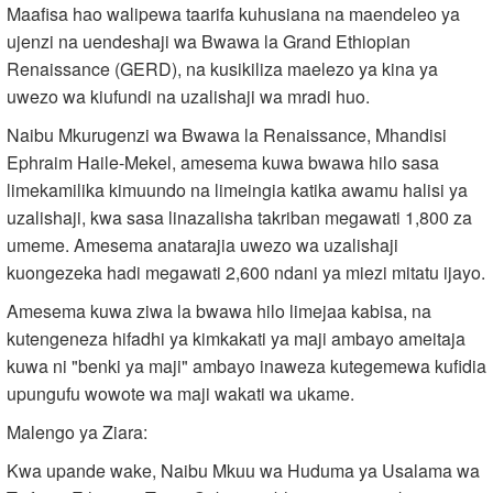
Maafisa hao walipewa taarifa kuhusiana na maendeleo ya
ujenzi na uendeshaji wa Bwawa la Grand Ethiopian
Renaissance (GERD), na kusikiliza maelezo ya kina ya
uwezo wa kiufundi na uzalishaji wa mradi huo.
Naibu Mkurugenzi wa Bwawa la Renaissance, Mhandisi
Ephraim Haile-Mekel, amesema kuwa bwawa hilo sasa
limekamilika kimuundo na limeingia katika awamu halisi ya
uzalishaji, kwa sasa linazalisha takriban megawati 1,800 za
umeme. Amesema anatarajia uwezo wa uzalishaji
kuongezeka hadi megawati 2,600 ndani ya miezi mitatu ijayo.
Amesema kuwa ziwa la bwawa hilo limejaa kabisa, na
kutengeneza hifadhi ya kimkakati ya maji ambayo ameitaja
kuwa ni "benki ya maji" ambayo inaweza kutegemewa kufidia
upungufu wowote wa maji wakati wa ukame.
Malengo ya Ziara:
Kwa upande wake, Naibu Mkuu wa Huduma ya Usalama wa