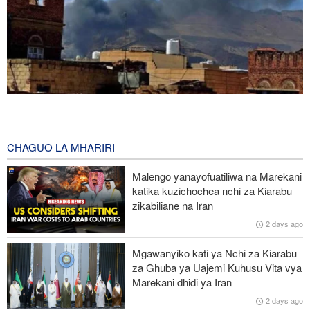
Mashambulizi mapya ya Yemen yaangamiza mamluki wa Saudia
wasiopungua 58
10 hours ago
CHAGUO LA MHARIRI
Mkuu wa Mossad awatimua maafisa wawili wakuu kwa kufeli
Malengo yanayofuatiliwa na Marekani
mpango wa kuipindua serikali ya Iran
katika kuzichochea nchi za Kiarabu
zikabiliane na Iran
Wabunge wa Uganda watilia shaka uamuzi wa serikali kutaka
2 days ago
kupeleka wanajeshi Ghaza
Mgawanyiko kati ya Nchi za Kiarabu
Miaka 81 baada ya US kuishambulia Hiroshima, Katibu Mkuu wa
za Ghuba ya Uajemi Kuhusu Vita vya
UN ataka silaha za nyuklia ziangamizwe
Marekani dhidi ya Iran
2 days ago
Watetezi wa Palestina washinda katika uteuzi wa wagombea wa