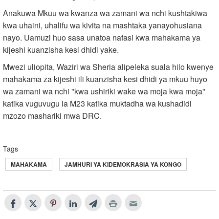
Anakuwa Mkuu wa kwanza wa zamani wa nchi kushtakiwa
kwa uhaini, uhalifu wa kivita na mashtaka yanayohusiana
nayo. Uamuzi huo sasa unatoa nafasi kwa mahakama ya
kijeshi kuanzisha kesi dhidi yake.
Mwezi uliopita, Waziri wa Sheria alipeleka suala hilo kwenye
mahakama za kijeshi ili kuanzisha kesi dhidi ya mkuu huyo
wa zamani wa nchi "kwa ushiriki wake wa moja kwa moja"
katika vuguvugu la M23 katika muktadha wa kushadidi
mzozo mashariki mwa DRC.
Tags
MAHAKAMA
JAMHURI YA KIDEMOKRASIA YA KONGO