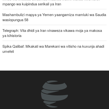
mpango wa kuipindua serikali ya Iran
Mashambulizi mapya ya Yemen yaangamiza mamluki wa Saudia
wasiopungua 58
Telegraph: Vita dhidi ya Iran vinaweza vikawa moja ya makosa
ya kihistoria
Spika Qalibaf: Mkakati wa Marekani wa vitisho na kuvunja ahadi
umefeli
Iran yayaasa mataifa ya Kiislamu: Ni wakati sasa wa sisi
kujitegemea, kuwa na udugu wa kweli
Waziri wa Ulinzi: Vikosi vya Iran vimesheheni silaha za kujibu
mapigo kwa tishio lolote lile
Uturuki, Saudi Arabia na Pakistan zasaini mkataba wa pamoja wa
ulinzi huku nguvu ya Marekani ikipungua