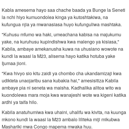
Kabla amesema hayo saa chache baada ya Bunge la Seneti
la nchi hiyo kumuondolea kinga ya kutoshtakiwa, na
kufungua njia ya mwanasiasa huyo kufunguliwa mashtaka.
"Kuhusu mfumo wa haki, umeachana kabisa na majukumu
yake, na kuruhusu kupindishwa kwa malengo ya kisiasa,"
Kabila, ambaye amekanusha kuwa na uhusiano wowote na
kundi la waasi la M23, alisema hayo katika hotuba yake
Ijumaa jioni.
"Kwa hivyo sio kitu zaidi ya chombo cha ukandamizaji kwa
udikteta unaojaribu sana kubakia hai," amesisitiza Kabila
ambaye pia ni seneta wa maisha. Kadhalika alitoa wito wa
kuondolewa mara moja kwa wanajeshi wote wa kigeni katika
ardhi ya taifa hilo.
Kabila anatuhumiwa kwa uhaini, uhalifu wa kivita, na kuunga
mkono kundi la waasi la M23 ambalo liliteka miji mikubwa
Mashariki mwa Congo mapema mwaka huu.