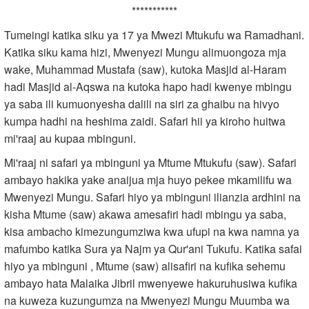
***********
Tumeingi katika siku ya 17 ya Mwezi Mtukufu wa Ramadhani.
Katika siku kama hizi, Mwenyezi Mungu alimuongoza mja
wake, Muhammad Mustafa (saw), kutoka Masjid al-Haram
hadi Masjid al-Aqswa na kutoka hapo hadi kwenye mbingu
ya saba ili kumuonyesha dalili na siri za ghaibu na hivyo
kumpa hadhi na heshima zaidi. Safari hii ya kiroho huitwa
mi'raaj au kupaa mbinguni.
Mi'raaj ni safari ya mbinguni ya Mtume Mtukufu (saw). Safari
ambayo hakika yake anaijua mja huyo pekee mkamilifu wa
Mwenyezi Mungu. Safari hiyo ya mbinguni ilianzia ardhini na
kisha Mtume (saw) akawa amesafiri hadi mbingu ya saba,
kisa ambacho kimezungumziwa kwa ufupi na kwa namna ya
mafumbo katika Sura ya Najm ya Qur'ani Tukufu. Katika safai
hiyo ya mbinguni , Mtume (saw) alisafiri na kufika sehemu
ambayo hata Malaika Jibril mwenyewe hakuruhusiwa kufika
na kuweza kuzungumza na Mwenyezi Mungu Muumba wa