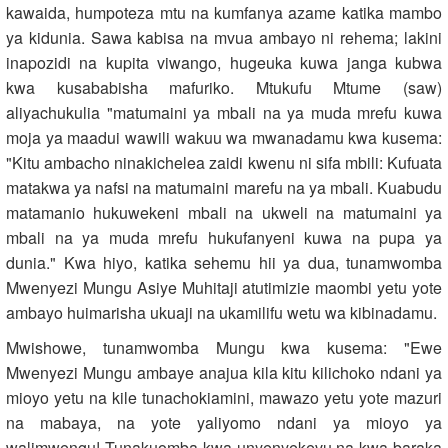
kawaida, humpoteza mtu na kumfanya azame katika mambo
ya kidunia. Sawa kabisa na mvua ambayo ni rehema; lakini
inapozidi na kupita viwango, hugeuka kuwa janga kubwa
kwa kusababisha mafuriko. Mtukufu Mtume (saw)
aliyachukulia "matumaini ya mbali na ya muda mrefu kuwa
moja ya maadui wawili wakuu wa mwanadamu kwa kusema:
"Kitu ambacho ninakichelea zaidi kwenu ni sifa mbili: Kufuata
matakwa ya nafsi na matumaini marefu na ya mbali. Kuabudu
matamanio hukuwekeni mbali na ukweli na matumaini ya
mbali na ya muda mrefu hukufanyeni kuwa na pupa ya
dunia." Kwa hiyo, katika sehemu hii ya dua, tunamwomba
Mwenyezi Mungu Asiye Muhitaji atutimizie maombi yetu yote
ambayo huimarisha ukuaji na ukamilifu wetu wa kibinadamu.
Mwishowe, tunamwomba Mungu kwa kusema: "Ewe
Mwenyezi Mungu ambaye anajua kila kitu kilichoko ndani ya
mioyo yetu na kile tunachokiamini, mawazo yetu yote mazuri
na mabaya, na yote yaliyomo ndani ya mioyo ya
walimwengu! Tunakuomba kwa unyenyekevu na kwa baraka