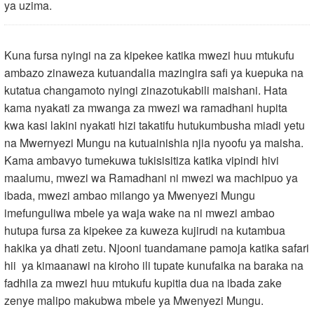
ya uzima.
Kuna fursa nyingi na za kipekee katika mwezi huu mtukufu
ambazo zinaweza kutuandalia mazingira safi ya kuepuka na
kutatua changamoto nyingi zinazotukabili maishani. Hata
kama nyakati za mwanga za mwezi wa ramadhani hupita
kwa kasi lakini nyakati hizi takatifu hutukumbusha miadi yetu
na Mwernyezi Mungu na kutuainishia njia nyoofu ya maisha.
Kama ambavyo tumekuwa tukisisitiza katika vipindi hivi
maalumu, mwezi wa Ramadhani ni mwezi wa machipuo ya
ibada, mwezi ambao milango ya Mwenyezi Mungu
imefunguliwa mbele ya waja wake na ni mwezi ambao
hutupa fursa za kipekee za kuweza kujirudi na kutambua
hakika ya dhati zetu. Njooni tuandamane pamoja katika safari
hii ya kimaanawi na kiroho ili tupate kunufaika na baraka na
fadhila za mwezi huu mtukufu kupitia dua na ibada zake
zenye malipo makubwa mbele ya Mwenyezi Mungu.