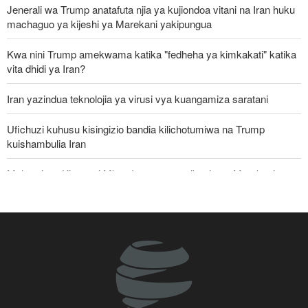
Jenerali wa Trump anatafuta njia ya kujiondoa vitani na Iran huku
machaguo ya kijeshi ya Marekani yakipungua
Kwa nini Trump amekwama katika "fedheha ya kimkakati" katika
vita dhidi ya Iran?
Iran yazindua teknolojia ya virusi vya kuangamiza saratani
Ufichuzi kuhusu kisingizio bandia kilichotumiwa na Trump
kuishambulia Iran
Mshauri wa Kiongozi Mkuu Iran asema vikosi vya Marekani
lazima viondoke Asia Magharibi, ahimiza ushirikiano wa kikanda
Yemen yavishambulia vituo vya nishati vya Saudi baada ya nchi
hiyo kukiuka anga ya Sa’adah na Hajjah
Seneta wa Marekani: Vita vimeifanya Iran kuwa imara zaidi,
Marekani imedhoofika
Jeshi la Yemen laangamiza makumi ya mamluki wa Saudia