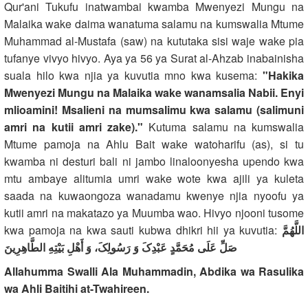
Qur'ani Tukufu inatwambai kwamba Mwenyezi Mungu na
Malaika wake daima wanatuma salamu na kumswalia Mtume
Muhammad al-Mustafa (saw) na kututaka sisi waje wake pia
tufanye vivyo hivyo. Aya ya 56 ya Surat al-Ahzab inabainisha
suala hilo kwa njia ya kuvutia mno kwa kusema:
"Hakika
Mwenyezi Mungu na Malaika wake wanamsalia Nabii. Enyi
mlioamini! Msalieni na mumsalimu kwa salamu (salimuni
amri na kutii amri zake)."
Kutuma salamu na kumswalia
Mtume pamoja na Ahlu Bait wake watoharifu (as), si tu
kwamba ni desturi bali ni jambo linaloonyesha upendo kwa
mtu ambaye alitumia umri wake wote kwa ajili ya kuleta
saada na kuwaongoza wanadamu kwenye njia nyoofu ya
kutii amri na makatazo ya Muumba wao. Hivyo njooni tusome
kwa pamoja na kwa sauti kubwa dhikri hii ya kuvutia:
اللَّهُمَّ
صَلِّ عَلَى مُحَمَّدٍ عَبْدِکَ وَ رَسُولِکَ، وَ أَهْلِ بَیْتِهِ الطَّاهِرِینَ
Allahumma Swalli Ala Muhammadin, Abdika wa Rasulika
wa Ahli Baitihi at-Twahireen.