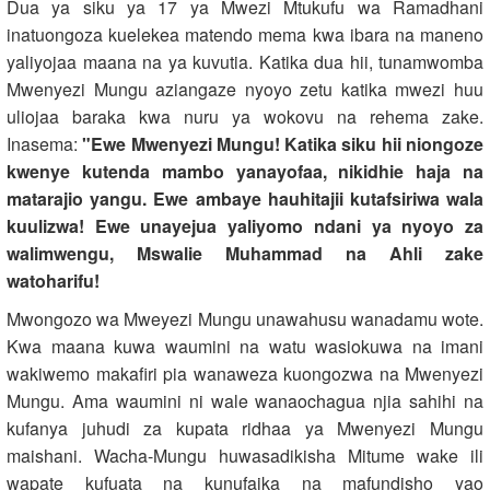
Dua ya siku ya 17 ya Mwezi Mtukufu wa Ramadhani
inatuongoza kuelekea matendo mema kwa ibara na maneno
yaliyojaa maana na ya kuvutia. Katika dua hii, tunamwomba
Mwenyezi Mungu aziangaze nyoyo zetu katika mwezi huu
uliojaa baraka kwa nuru ya wokovu na rehema zake.
Inasema:
"Ewe Mwenyezi Mungu! Katika siku hii niongoze
kwenye kutenda mambo yanayofaa, nikidhie haja na
matarajio yangu. Ewe ambaye hauhitajii kutafsiriwa wala
kuulizwa! Ewe unayejua yaliyomo ndani ya nyoyo za
walimwengu, Mswalie Muhammad na Ahli zake
watoharifu!
Mwongozo wa Mweyezi Mungu unawahusu wanadamu wote.
Kwa maana kuwa waumini na watu wasiokuwa na imani
wakiwemo makafiri pia wanaweza kuongozwa na Mwenyezi
Mungu. Ama waumini ni wale wanaochagua njia sahihi na
kufanya juhudi za kupata ridhaa ya Mwenyezi Mungu
maishani. Wacha-Mungu huwasadikisha Mitume wake ili
wapate kufuata na kunufaika na mafundisho yao