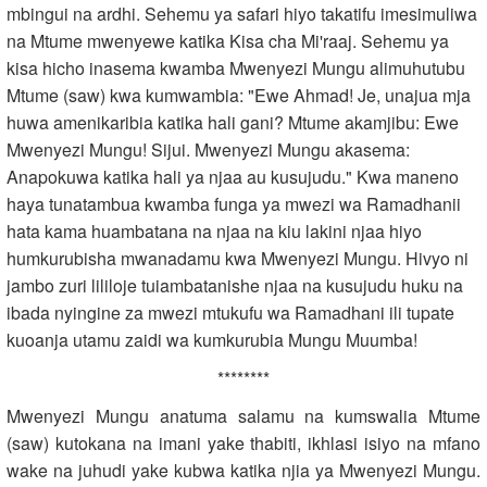
mbingui na ardhi. Sehemu ya safari hiyo takatifu imesimuliwa
na Mtume mwenyewe katika Kisa cha Mi'raaj. Sehemu ya
kisa hicho inasema kwamba Mwenyezi Mungu alimuhutubu
Mtume (saw) kwa kumwambia: "Ewe Ahmad! Je, unajua mja
huwa amenikaribia katika hali gani? Mtume akamjibu: Ewe
Mwenyezi Mungu! Sijui. Mwenyezi Mungu akasema:
Anapokuwa katika hali ya njaa au kusujudu." Kwa maneno
haya tunatambua kwamba funga ya mwezi wa Ramadhanii
hata kama huambatana na njaa na kiu lakini njaa hiyo
humkurubisha mwanadamu kwa Mwenyezi Mungu. Hivyo ni
jambo zuri lililoje tuiambatanishe njaa na kusujudu huku na
ibada nyingine za mwezi mtukufu wa Ramadhani ili tupate
kuoanja utamu zaidi wa kumkurubia Mungu Muumba!
********
Mwenyezi Mungu anatuma salamu na kumswalia Mtume
(saw) kutokana na imani yake thabiti, ikhlasi isiyo na mfano
wake na juhudi yake kubwa katika njia ya Mwenyezi Mungu.