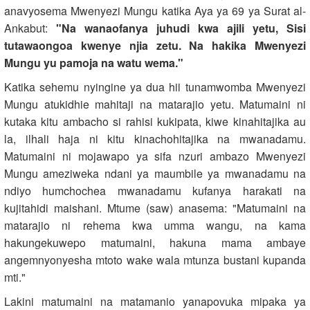
anavyosema Mwenyezi Mungu katika Aya ya 69 ya Surat al-
Ankabut:
"Na wanaofanya juhudi kwa ajili yetu, Sisi
tutawaongoa kwenye njia zetu. Na hakika Mwenyezi
Mungu yu pamoja na watu wema."
Katika sehemu nyingine ya dua hii tunamwomba Mwenyezi
Mungu atukidhie mahitaji na matarajio yetu. Matumaini ni
kutaka kitu ambacho si rahisi kukipata, kiwe kinahitajika au
la, ilhali haja ni kitu kinachohitajika na mwanadamu.
Matumaini ni mojawapo ya sifa nzuri ambazo Mwenyezi
Mungu ameziweka ndani ya maumbile ya mwanadamu na
ndiyo humchochea mwanadamu kufanya harakati na
kujitahidi maishani. Mtume (saw) anasema: "Matumaini na
matarajio ni rehema kwa umma wangu, na kama
hakungekuwepo matumaini, hakuna mama ambaye
angemnyonyesha mtoto wake wala mtunza bustani kupanda
mti."
Lakini matumaini na matamanio yanapovuka mipaka ya