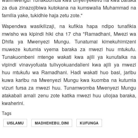
za dua zinazojibiwa kutokana na kumswalia Muhammad na
familia yake, tukidhie haja zetu zote."
Wapendwa wasikilizaji, na kufikia hapa ndipo tunafikia
mwisho wa kipindi hiki cha 17 cha "Ramadhani, Mwezi wa
Dhifa ya Mwenyezi Mungu. Tunatumai kimekuhimizeni
muweze kutumia vyema baraka za mwezi huu mtukufu.
Tunakuombeni mtenge wakati kwa ajili ya kunufaika na
vipindi vinavyofuata tulivyokuandalieni kwa ajili ya mwezi
huu mtukufu wa Ramadhani. Hadi wakati huo basi, jaribu
kuwa karibu na Mwenyezi Mungu kwa kuomba na kutumia
vizuri fursa za mwezi huu. Tunamwomba Mwenyezi Mungu
atakabali amali zenu zote katika mwezi huu uliojaa baraka,
kwaherini.
Tags
UISLAMU
MADHEHEBU, DINI
KUFUNGA