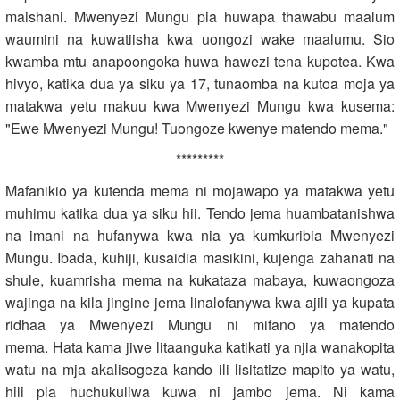
maishani. Mwenyezi Mungu pia huwapa thawabu maalum
waumini na kuwatiisha kwa uongozi wake maalumu. Sio
kwamba mtu anapoongoka huwa hawezi tena kupotea. Kwa
hivyo, katika dua ya siku ya 17, tunaomba na kutoa moja ya
matakwa yetu makuu kwa Mwenyezi Mungu kwa kusema:
"Ewe Mwenyezi Mungu! Tuongoze kwenye matendo mema."
*********
Mafanikio ya kutenda mema ni mojawapo ya matakwa yetu
muhimu katika dua ya siku hii. Tendo jema huambatanishwa
na imani na hufanywa kwa nia ya kumkuribia Mwenyezi
Mungu. Ibada, kuhiji, kusaidia masikini, kujenga zahanati na
shule, kuamrisha mema na kukataza mabaya, kuwaongoza
wajinga na kila jingine jema linalofanywa kwa ajili ya kupata
ridhaa ya Mwenyezi Mungu ni mifano ya matendo
mema. Hata kama jiwe litaanguka katikati ya njia wanakopita
watu na mja akalisogeza kando ili lisitatize mapito ya watu,
hili pia huchukuliwa kuwa ni jambo jema. Ni kama