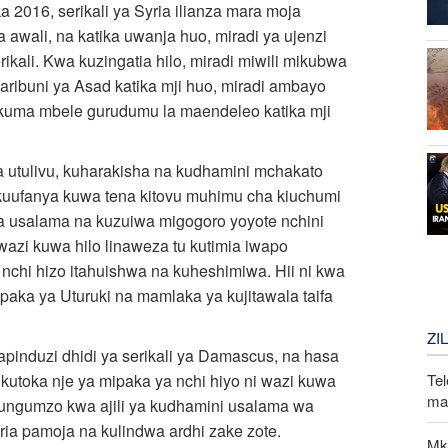
2016, serikali ya Syria ilianza mara moja
a awali, na katika uwanja huo, miradi ya ujenzi
kali. Kwa kuzingatia hilo, miradi miwili mikubwa
aribuni ya Asad katika mji huo, miradi ambayo
ukuma mbele gurudumu la maendeleo katika mji
a utulivu, kuharakisha na kudhamini mchakato
 kuufanya kuwa tena kitovu muhimu cha kiuchumi
na usalama na kuzuiwa migogoro yoyote nchini
azi kuwa hilo linaweza tu kutimia iwapo
nchi hizo itahuishwa na kuheshimiwa. Hii ni kwa
aka ya Uturuki na mamlaka ya kujitawala taifa
ZI
pinduzi dhidi ya serikali ya Damascus, na hasa
 kutoka nje ya mipaka ya nchi hiyo ni wazi kuwa
Tel
mak
mazungumzo kwa ajili ya kudhamini usalama wa
ria pamoja na kulindwa ardhi zake zote.
Mk