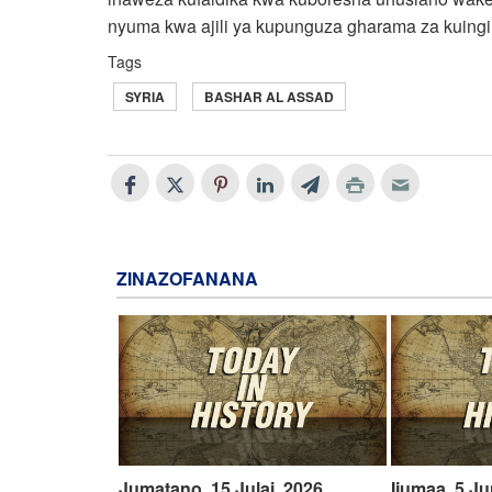
nyuma kwa ajili ya kupunguza gharama za kuingil
Tags
SYRIA
BASHAR AL ASSAD
ZINAZOFANANA
Jumatano, 15 Julai, 2026
Ijumaa, 5 Ju