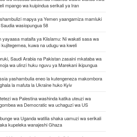
eli mpango wa kuipindua serikali ya Iran
shambulizi mapya ya Yemen yaangamiza mamluki
 Saudia wasiopungua 58
n yayaasa mataifa ya Kiislamu: Ni wakati sasa wa
i kujitegemea, kuwa na udugu wa kweli
ruki, Saudi Arabia na Pakistan zasaini mkataba wa
moja wa ulinzi huku nguvu ya Marekani ikipungua
ssia yashambulia eneo la kutengeneza makombora
ghala la mafuta la Ukraine huko Kyiv
etezi wa Palestina washinda katika uteuzi wa
gombea wa Democratic wa uchaguzi wa US
bunge wa Uganda watilia shaka uamuzi wa serikali
taka kupeleka wanajeshi Ghaza