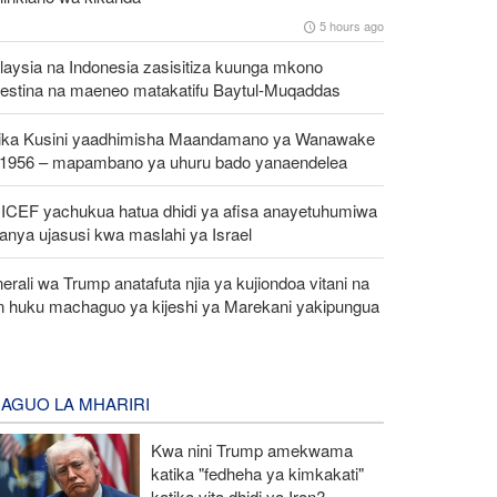
5 hours ago
laysia na Indonesia zasisitiza kuunga mkono
lestina na maeneo matakatifu Baytul-Muqaddas
rika Kusini yaadhimisha Maandamano ya Wanawake
 1956 – mapambano ya uhuru bado yanaendelea
ICEF yachukua hatua dhidi ya afisa anayetuhumiwa
anya ujasusi kwa maslahi ya Israel
erali wa Trump anatafuta njia ya kujiondoa vitani na
an huku machaguo ya kijeshi ya Marekani yakipungua
AGUO LA MHARIRI
Kwa nini Trump amekwama
katika "fedheha ya kimkakati"
katika vita dhidi ya Iran?