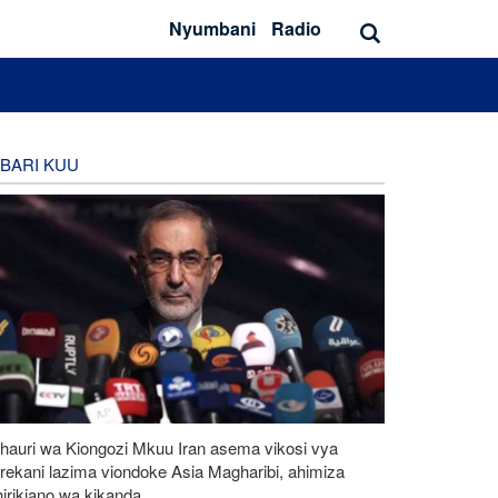
Nyumbani
Radio
BARI KUU
hauri wa Kiongozi Mkuu Iran asema vikosi vya
rekani lazima viondoke Asia Magharibi, ahimiza
irikiano wa kikanda