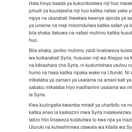
Hata hivyo baada ya kukombolewa mji huo mwaka 
juhudi za kuurejesha mji huo katika nafasi yake y
mpya na ukarabati iliwekwa kwenye ajenda ya seri
ya umeme na maji imezinduliwa katika safari ya k
bila shaka itakuwa na nafasi muhimu katika kus
huo.
Bila shaka, jambo muhimu zaidi linaloweza kulet
wa kuikarabati Syria, hususan mji wa Aleppo na
na kibiashara cha Syria, ni kudumishwa utulivu 
humo na hasa katika mpaka wake na Uturuki. Ni w
mikataba ya zamani ya usalama na amani kati ya 
sababu mikataba hiyo inadhamini usalama wa mip
la Syria.
Kwa kuzingatia kwamba miradi ya uharibifu na ma
katika eneo la kaskazini mwa Syria inatekelezwa
tatizo hilo linaweza kutatuliwa tu kwa njia ya 
Uturuki na kuheshimiwa utawala wa kitaifa wa Sy