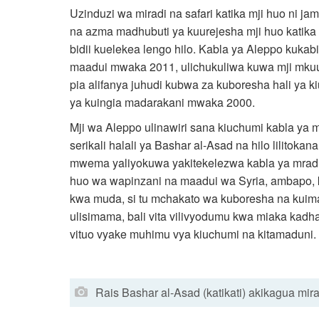
Uzinduzi wa miradi na safari katika mji huo ni 
na azma madhubuti ya kuurejesha mji huo katika
bidii kuelekea lengo hilo. Kabla ya Aleppo kukab
maadui mwaka 2011, ulichukuliwa kuwa mji mku
pia alifanya juhudi kubwa za kuboresha hali ya k
ya kuingia madarakani mwaka 2000.
Mji wa Aleppo ulinawiri sana kiuchumi kabla ya
serikali halali ya Bashar al-Asad na hilo lilitoka
mwema yaliyokuwa yakitekelezwa kabla ya mradi 
huo wa wapinzani na maadui wa Syria, ambapo, kw
kwa muda, si tu mchakato wa kuboresha na kuimar
ulisimama, bali vita vilivyodumu kwa miaka kadh
vituo vyake muhimu vya kiuchumi na kitamaduni.
Rais Bashar al-Asad (katikati) akikagua mi