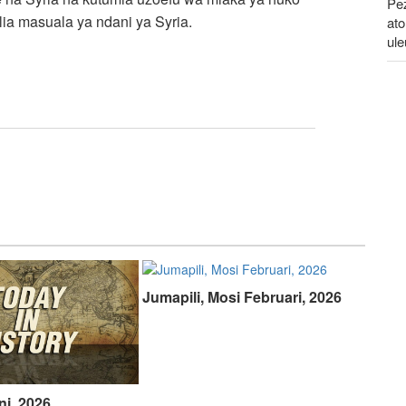
Pe
ia masuala ya ndani ya Syria.
at
ul
Jen
Ir
Ta
wa
Jumapili, Mosi Februari, 2026
ni, 2026