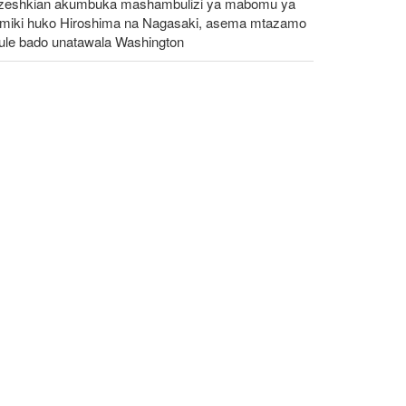
zeshkian akumbuka mashambulizi ya mabomu ya
omiki huko Hiroshima na Nagasaki, asema mtazamo
eule bado unatawala Washington
erali wa Trump anatafuta njia ya kujiondoa vitani na
an huku machaguo ya kijeshi ya Marekani yakipungua
bia za Marekani Kudumisha Mvutano katika uhusiano
ke na Iran