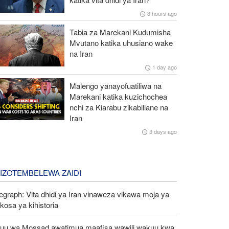
3 hours ago
Tabia za Marekani Kudumisha
Mvutano katika uhusiano wake
na Iran
1 day ago
Malengo yanayofuatiliwa na
Marekani katika kuzichochea
nchi za Kiarabu zikabiliane na
Iran
3 days ago
LIZOTEMBELEWA ZAIDI
egraph: Vita dhidi ya Iran vinaweza vikawa moja ya
osa ya kihistoria
uu wa Mossad awatimua maafisa wawili wakuu kwa