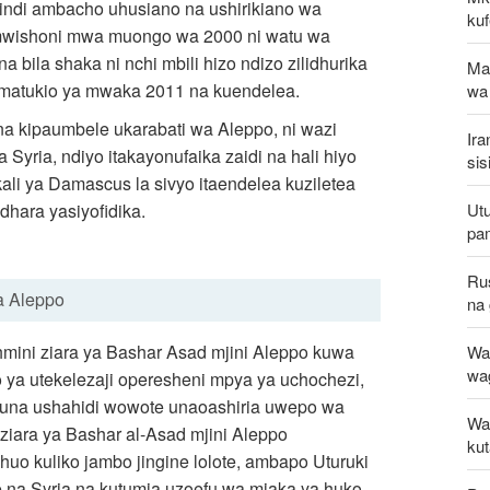
indi ambacho uhusiano na ushirikiano wa
kuf
e mwishoni mwa muongo wa 2000 ni watu wa
a bila shaka ni nchi mbili hizo ndizo zilidhurika
Ma
a matukio ya mwaka 2011 na kuendelea.
wa
ena kipaumbele ukarabati wa Aleppo, ni wazi
Ira
 Syria, ndiyo itakayonufaika zaidi na hali hiyo
sis
ali ya Damascus la sivyo itaendelea kuziletea
hara yasiyofidika.
Utu
pa
Ru
a Aleppo
na 
mini ziara ya Bashar Asad mjini Aleppo kuwa
Wat
wa
ya utekelezaji operesheni mpya ya uchochezi,
akuna ushahidi wowote unaoashiria uwepo wa
Wa
ziara ya Bashar al-Asad mjini Aleppo
ku
huo kuliko jambo jingine lolote, ambapo Uturuki
 na Syria na kutumia uzoefu wa miaka ya huko