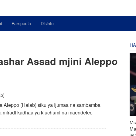
i
Parspedia
Disinfo
HA
ashar Assad mjini Aleppo
wa Aleppo (Halab) siku ya Ijumaa na sambamba
dua miradi kadhaa ya kiuchumi na maendeleo
Ms
Ma
ush