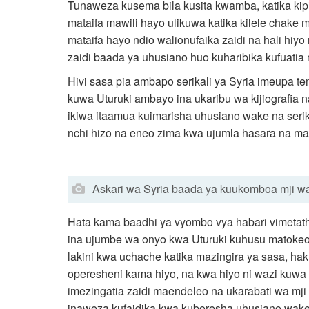
Tunaweza kusema bila kusita kwamba, katika kip
mataifa mawili hayo ulikuwa katika kilele chak
mataifa hayo ndio walionufaika zaidi na hali hiyo n
zaidi baada ya uhusiano huo kuharibika kufuati
Hivi sasa pia ambapo serikali ya Syria imeupa t
kuwa Uturuki ambayo ina ukaribu wa kijiografia na
ikiwa itaamua kuimarisha uhusiano wake na serik
nchi hizo na eneo zima kwa ujumla hasara na mad
Askari wa Syria baada ya kuukomboa mji w
Hata kama baadhi ya vyombo vya habari vimetath
ina ujumbe wa onyo kwa Uturuki kuhusu matokeo 
lakini kwa uchache katika mazingira ya sasa, h
operesheni kama hiyo, na kwa hiyo ni wazi kuwa 
imezingatia zaidi maendeleo na ukarabati wa mji 
inaweza kufaidika kwa kuboresha uhusiano wake