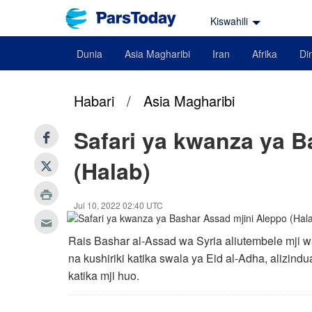
Kiswahili
Dunia
Asia Magharibi
Iran
Afrika
Din
Habari
/
Asia Magharibi
Safari ya kwanza ya B
(Halab)
Jul 10, 2022 02:40 UTC
Rais Bashar al-Assad wa Syria aliutembele mji 
na kushiriki katika swala ya Eid al-Adha, alizin
katika mji huo.