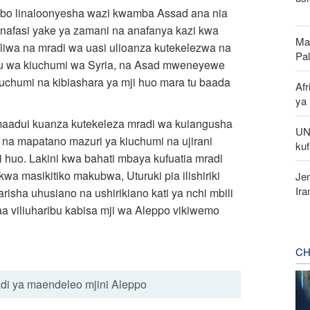
jambo linaloonyesha wazi kwamba Assad ana nia
 nafasi yake ya zamani na anafanya kazi kwa
Ma
iliwa na mradi wa uasi ulioanza kutekelezwa na
Pa
u wa kiuchumi wa Syria, na Asad mweneyewe
iuchumi na kibiashara ya mji huo mara tu baada
Af
ya
 maadui kuanza kutekeleza mradi wa kuiangusha
UN
na na mapatano mazuri ya kiuchumi na ujirani
kuf
huo. Lakini kwa bahati mbaya kufuatia mradi
a masikitiko makubwa, Uturuki pia ilishiriki
Jen
Ir
isha uhusiano na ushirikiano kati ya nchi mbili
aa viliuharibu kabisa mji wa Aleppo vikiwemo
CH
radi ya maendeleo mjini Aleppo