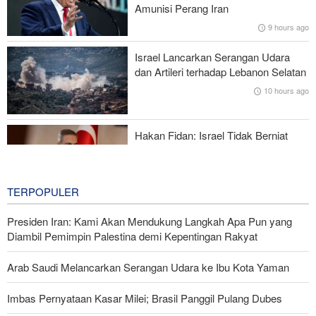
Foreign Policy: Riyadh Terjepit di Antara Iran dan Ansarullah,
Amunisi Perang Iran
Kebijakan Ini Gagal
9 hours ago
Brigjen Ebnolreza: Teknologi Iran Lebih Unggul daripada Sistem
Israel Lancarkan Serangan Udara
Impor Mana Pun di Kawasan
dan Artileri terhadap Lebanon Selatan
10 hours ago
Mengapa AS Nyaris Kehabisan Senjata dalam perang melawan
Iran?
Hakan Fidan: Israel Tidak Berniat
Capai Perdamaian
11 hours ago
TERPOPULER
Presiden Iran: Kami Akan Mendukung Langkah Apa Pun yang
Diambil Pemimpin Palestina demi Kepentingan Rakyat
Arab Saudi Melancarkan Serangan Udara ke Ibu Kota Yaman
Imbas Pernyataan Kasar Milei; Brasil Panggil Pulang Dubes