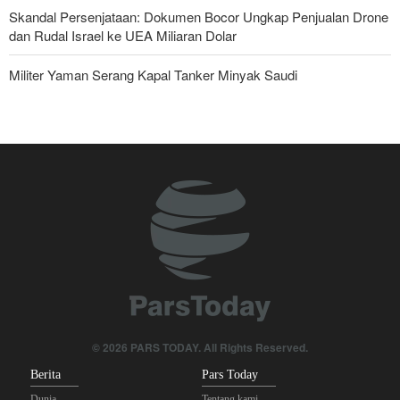
Skandal Persenjataan: Dokumen Bocor Ungkap Penjualan Drone
dan Rudal Israel ke UEA Miliaran Dolar
Militer Yaman Serang Kapal Tanker Minyak Saudi
Tiga Tujuan AS di Balik Eskalasi, dan Mengapa Iran Tetap
Bertahan
Irak: Jumlah Peziarah yang Masuk sejak Awal Muharam Capai
4,887 Juta
Brigjen Ebnolreza: Teknologi Iran Lebih Unggul daripada Sistem
Impor Mana Pun di Kawasan
Legislator Iran: AS Akan Segera Diusir dari Kawasan dan Semua
Pangkalan Terorisnya!
Ledakan yang Mengguncang UEA; Di Mana Jebel Ali dan
© 2026 PARS TODAY. All Rights Reserved.
Mengapa Itu Penting?
Berita
Pars Today
Dunia
Tentang kami