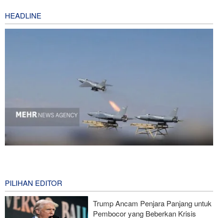
HEADLINE
National Interest: AS Ketinggalan Zaman dalam Pertempuran
Drone—Strategi Kompensasi Ketiga Gagal di Hormuz!
5 hours ago
PILIHAN EDITOR
Brigjen Akrami Nia: Artesh dalam Kondisi Siaga Penuh
Trump Ancam Penjara Panjang untuk
Pembocor yang Beberkan Krisis