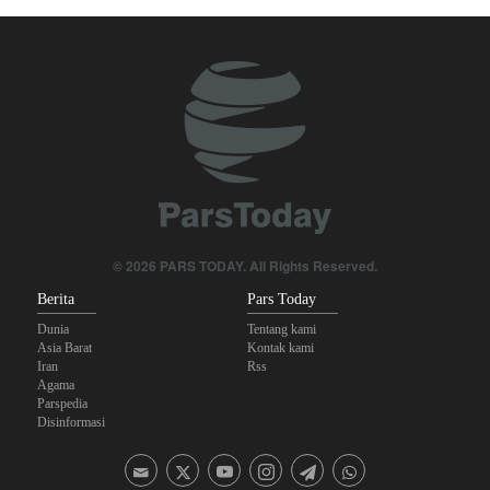
Ghalibaf kepada Trump: Diplomasi Sandiwara AS telah Gagal !
Yahya Saree: Kami Hancurkan Posisi Pasukan Bayaran Saudi
dengan Rudal Balistik dan Drone
The Economist: Kesepakatan dengan Iran Opsi Realistis Akhiri
Krisis Selat Hormuz
Araghchi kepada Negara Tetangga: Kini Saatnya Andalkan Diri
Sendiri dan Jalin Persaudaraan Sejati
Mengapa Lobi Zionis di Amerika Tidak Lagi Seefektif Dulu?
© 2026 PARS TODAY. All Rights Reserved.
Berita
Pars Today
Dunia
Tentang kami
Asia Barat
Kontak kami
Iran
Rss
Agama
Parspedia
Disinformasi