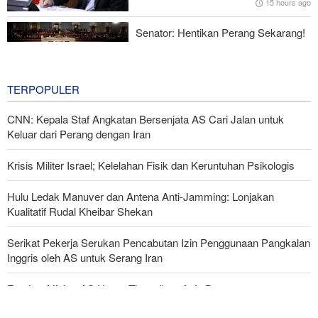
15 hours ago
Menhan Pakistan: Persatuan Negara-negara Islam dalam
Melawan Zionis Urgen
Senator: Hentikan Perang Sekarang!
BBM Mahal, Nyawa Melayang
18 hours ago
TERPOPULER
CNN: Kepala Staf Angkatan Bersenjata AS Cari Jalan untuk
Keluar dari Perang dengan Iran
Krisis Militer Israel; Kelelahan Fisik dan Keruntuhan Psikologis
Hulu Ledak Manuver dan Antena Anti-Jamming: Lonjakan
Kualitatif Rudal Kheibar Shekan
Serikat Pekerja Serukan Pencabutan Izin Penggunaan Pangkalan
Inggris oleh AS untuk Serang Iran
Foreign Affairs: AS Harus Tinggalkan Asia Barat