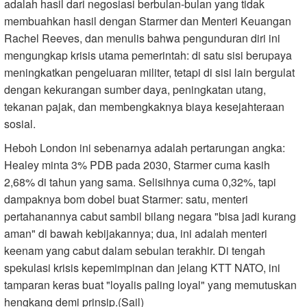
adalah hasil dari negosiasi berbulan-bulan yang tidak
membuahkan hasil dengan Starmer dan Menteri Keuangan
Rachel Reeves, dan menulis bahwa pengunduran diri ini
mengungkap krisis utama pemerintah: di satu sisi berupaya
meningkatkan pengeluaran militer, tetapi di sisi lain bergulat
dengan kekurangan sumber daya, peningkatan utang,
tekanan pajak, dan membengkaknya biaya kesejahteraan
sosial.
Heboh London ini sebenarnya adalah pertarungan angka:
Healey minta 3% PDB pada 2030, Starmer cuma kasih
2,68% di tahun yang sama. Selisihnya cuma 0,32%, tapi
dampaknya bom dobel buat Starmer: satu, menteri
pertahanannya cabut sambil bilang negara "bisa jadi kurang
aman" di bawah kebijakannya; dua, ini adalah menteri
keenam yang cabut dalam sebulan terakhir. Di tengah
spekulasi krisis kepemimpinan dan jelang KTT NATO, ini
tamparan keras buat "loyalis paling loyal" yang memutuskan
hengkang demi prinsip.(Sail)