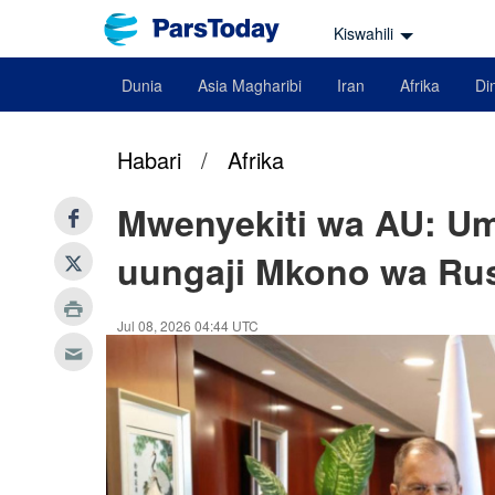
Kiswahili
Dunia
Asia Magharibi
Iran
Afrika
Din
Habari
/
Afrika
Mwenyekiti wa AU: Um
uungaji Mkono wa Ru
Jul 08, 2026 04:44 UTC