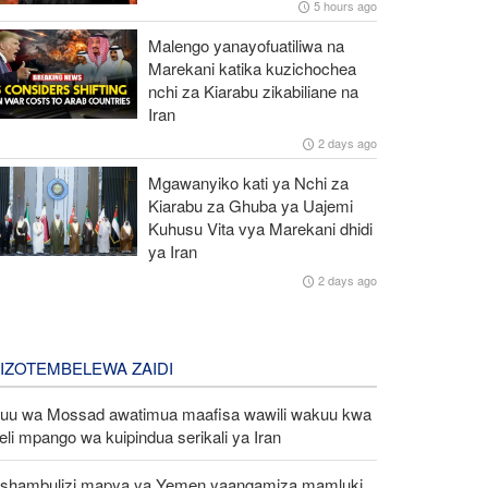
5 hours ago
Malengo yanayofuatiliwa na
Marekani katika kuzichochea
nchi za Kiarabu zikabiliane na
Iran
2 days ago
Mgawanyiko kati ya Nchi za
Kiarabu za Ghuba ya Uajemi
Kuhusu Vita vya Marekani dhidi
ya Iran
2 days ago
LIZOTEMBELEWA ZAIDI
uu wa Mossad awatimua maafisa wawili wakuu kwa
eli mpango wa kuipindua serikali ya Iran
shambulizi mapya ya Yemen yaangamiza mamluki