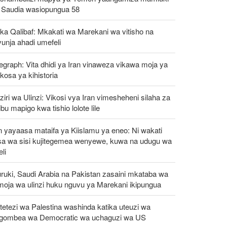
 Saudia wasiopungua 58
ka Qalibaf: Mkakati wa Marekani wa vitisho na
unja ahadi umefeli
egraph: Vita dhidi ya Iran vinaweza vikawa moja ya
osa ya kihistoria
iri wa Ulinzi: Vikosi vya Iran vimesheheni silaha za
ibu mapigo kwa tishio lolote lile
n yayaasa mataifa ya Kiislamu ya eneo: Ni wakati
sa wa sisi kujitegemea wenyewe, kuwa na udugu wa
li
ruki, Saudi Arabia na Pakistan zasaini mkataba wa
moja wa ulinzi huku nguvu ya Marekani ikipungua
etezi wa Palestina washinda katika uteuzi wa
gombea wa Democratic wa uchaguzi wa US