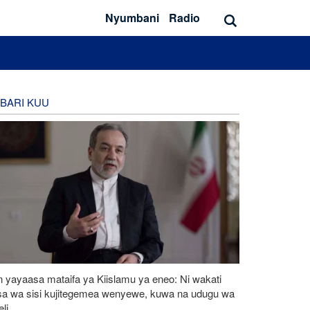
Nyumbani
Radio
BARI KUU
n yayaasa mataifa ya Kiislamu ya eneo: Ni wakati
sa wa sisi kujitegemea wenyewe, kuwa na udugu wa
li