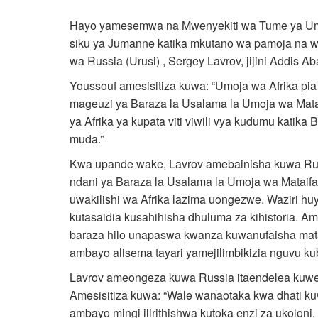
Hayo yamesemwa na Mwenyekiti wa Tume ya Umo
siku ya Jumanne katika mkutano wa pamoja na w
wa Russia (Urusi) , Sergey Lavrov, jijini Addis Ab
Youssouf amesisitiza kuwa: “Umoja wa Afrika p
mageuzi ya Baraza la Usalama la Umoja wa Mata
ya Afrika ya kupata viti viwili vya kudumu katika 
muda.”
Kwa upande wake, Lavrov amebainisha kuwa Rus
ndani ya Baraza la Usalama la Umoja wa Mataif
uwakilishi wa Afrika lazima uongezwe. Waziri huy
kutasaidia kusahihisha dhuluma za kihistoria. 
baraza hilo unapaswa kwanza kuwanufaisha matai
ambayo alisema tayari yamejilimbikizia nguvu kub
Lavrov ameongeza kuwa Russia itaendelea kuwez
Amesisitiza kuwa: “Wale wanaotaka kwa dhati ku
ambayo mingi ilirithishwa kutoka enzi za ukolon