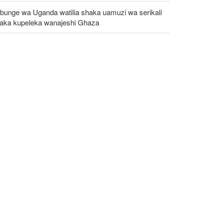
bunge wa Uganda watilia shaka uamuzi wa serikali
taka kupeleka wanajeshi Ghaza
C: Kundi la DAESH (ISIS) lingali ni tishio kubwa
a usalama barani Afrika
tika kumbukumbu ya mwaka wa 81 tangu US
poishambulia Hiroshima, UN yataka silaha za nyuklia
angamizwe