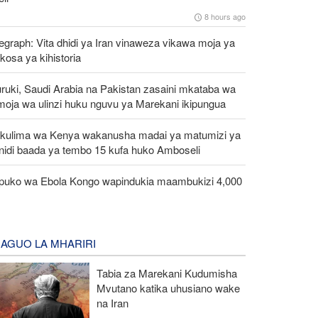
8 hours ago
egraph: Vita dhidi ya Iran vinaweza vikawa moja ya
osa ya kihistoria
ruki, Saudi Arabia na Pakistan zasaini mkataba wa
moja wa ulinzi huku nguvu ya Marekani ikipungua
kulima wa Kenya wakanusha madai ya matumizi ya
nidi baada ya tembo 15 kufa huko Amboseli
ipuko wa Ebola Kongo wapindukia maambukizi 4,000
AGUO LA MHARIRI
Tabia za Marekani Kudumisha
Mvutano katika uhusiano wake
na Iran