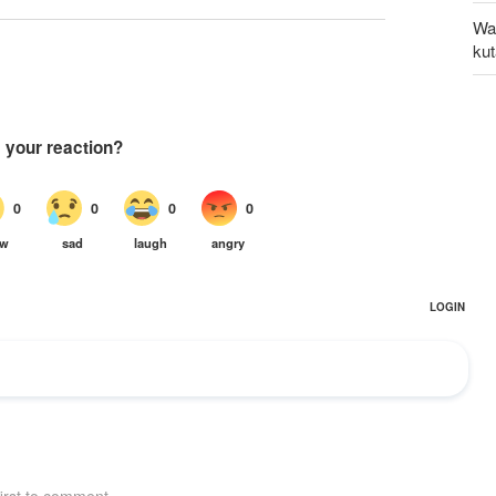
Wa
ku
UNS
kw
Ka
ili
zi