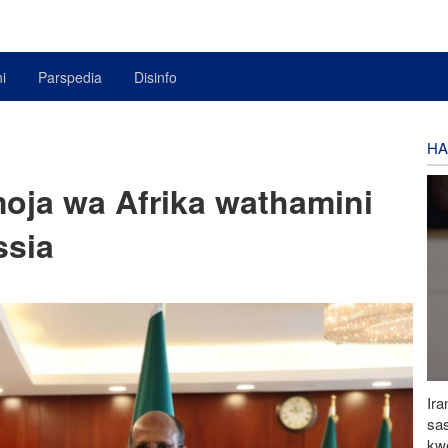
i
Parspedia
Disinfo
HA
oja wa Afrika wathamini
ssia
Ira
sa
kwe