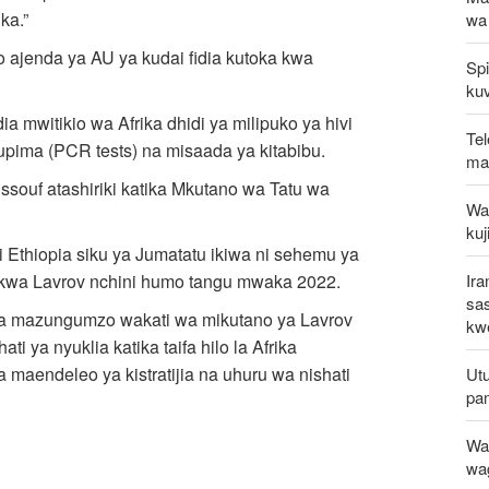
ka.”
wa
 ajenda ya AU ya kudai fidia kutoka kwa
Spi
kuv
mwitikio wa Afrika dhidi ya milipuko ya hivi
Tel
upima (PCR tests) na misaada ya kitabibu.
mak
souf atashiriki katika Mkutano wa Tatu wa
Waz
kuj
Ethiopia siku ya Jumatatu ikiwa ni sehemu ya
Ira
za kwa Lavrov nchini humo tangu mwaka 2022.
sa
 za mazungumzo wakati wa mikutano ya Lavrov
kwe
i ya nyuklia katika taifa hilo la Afrika
 maendeleo ya kistratijia na uhuru wa nishati
Utu
pa
Wat
wa