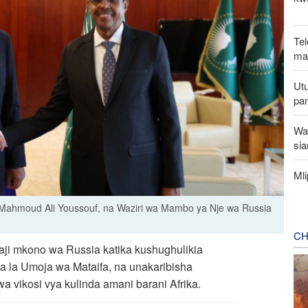
Tel
mak
Utu
pa
Wa
sia
Ml
Mahmoud Ali Youssouf, na Waziri wa Mambo ya Nje wa Russia
CH
aji mkono wa Russia katika kushughulikia
a la Umoja wa Mataifa, na unakaribisha
 vikosi vya kulinda amani barani Afrika.