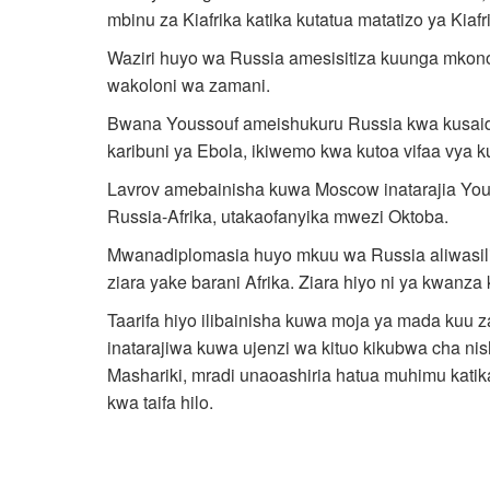
mbinu za Kiafrika katika kutatua matatizo ya Kiafri
Waziri huyo wa Russia amesisitiza kuunga mkono
wakoloni wa zamani.
Bwana Youssouf ameishukuru Russia kwa kusaidia 
karibuni ya Ebola, ikiwemo kwa kutoa vifaa vya k
Lavrov amebainisha kuwa Moscow inatarajia Yous
Russia-Afrika, utakaofanyika mwezi Oktoba.
Mwanadiplomasia huyo mkuu wa Russia aliwasili 
ziara yake barani Afrika. Ziara hiyo ni ya kwan
Taarifa hiyo ilibainisha kuwa moja ya mada kuu
inatarajiwa kuwa ujenzi wa kituo kikubwa cha nishat
Mashariki, mradi unaoashiria hatua muhimu katika
kwa taifa hilo.