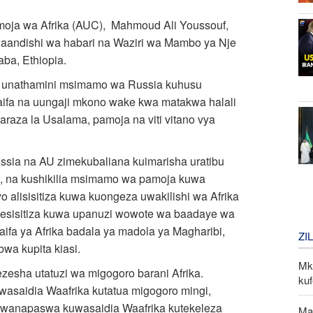
ja wa Afrika (AUC), Mahmoud Ali Youssouf,
aandishi wa habari na Waziri wa Mambo ya Nje
aba, Ethiopia.
ia unathamini msimamo wa Russia kuhusu
ifa na uungaji mkono wake kwa matakwa halali
Baraza la Usalama, pamoja na viti vitano vya
sia na AU zimekubaliana kuimarisha uratibu
a, na kushikilia msimamo wa pamoja kuwa
o alisisitiza kuwa kuongeza uwakilishi wa Afrika
Amesisitiza kuwa upanuzi wowote wa baadaye wa
fa ya Afrika badala ya madola ya Magharibi,
ZI
wa kupita kiasi.
Mk
esha utatuzi wa migogoro barani Afrika.
kuf
wasaidia Waafrika kutatua migogoro mingi,
i, wanapaswa kuwasaidia Waafrika kutekeleza
Ma