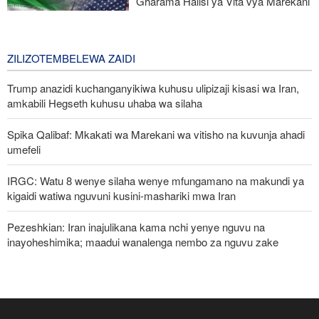
Gharama Halisi ya Vita vya Marekani
dhidi ya Iran: Mara Nne ya Makadirio
ya Pentagon
2 days ago
ZILIZOTEMBELEWA ZAIDI
Trump anazidi kuchanganyikiwa kuhusu ulipizaji kisasi wa Iran,
amkabili Hegseth kuhusu uhaba wa silaha
Spika Qalibaf: Mkakati wa Marekani wa vitisho na kuvunja ahadi
umefeli
IRGC: Watu 8 wenye silaha wenye mfungamano na makundi ya
kigaidi watiwa nguvuni kusini-mashariki mwa Iran
Pezeshkian: Iran inajulikana kama nchi yenye nguvu na
inayoheshimika; maadui wanalenga nembo za nguvu zake
Waziri wa Ulinzi: Vikosi vya Iran vimesheheni silaha za kujibu
mapigo kwa tishio lolote lile