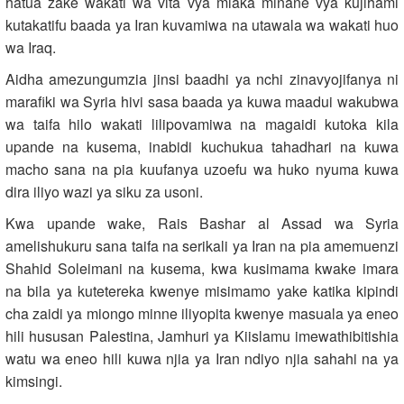
hatua zake wakati wa vita vya miaka minane vya kujihami
kutakatifu baada ya Iran kuvamiwa na utawala wa wakati huo
wa Iraq.
Aidha amezungumzia jinsi baadhi ya nchi zinavyojifanya ni
marafiki wa Syria hivi sasa baada ya kuwa maadui wakubwa
wa taifa hilo wakati lilipovamiwa na magaidi kutoka kila
upande na kusema, inabidi kuchukua tahadhari na kuwa
macho sana na pia kuufanya uzoefu wa huko nyuma kuwa
dira iliyo wazi ya siku za usoni.
Kwa upande wake, Rais Bashar al Assad wa Syria
amelishukuru sana taifa na serikali ya Iran na pia amemuenzi
Shahid Soleimani na kusema, kwa kusimama kwake imara
na bila ya kutetereka kwenye misimamo yake katika kipindi
cha zaidi ya miongo minne iliyopita kwenye masuala ya eneo
hili hususan Palestina, Jamhuri ya Kiislamu imewathibitishia
watu wa eneo hili kuwa njia ya Iran ndiyo njia sahahi na ya
kimsingi.