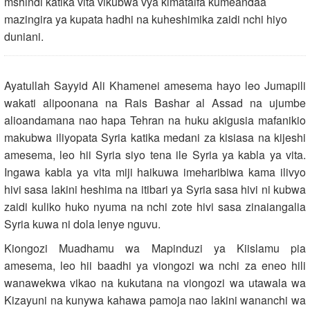
mshindi katika vita vikubwa vya kimataifa kumeandaa
mazingira ya kupata hadhi na kuheshimika zaidi nchi hiyo
duniani.
Ayatullah Sayyid Ali Khamenei amesema hayo leo Jumapili
wakati alipoonana na Rais Bashar al Assad na ujumbe
alioandamana nao hapa Tehran na huku akigusia mafanikio
makubwa iliyopata Syria katika medani za kisiasa na kijeshi
amesema, leo hii Syria siyo tena ile Syria ya kabla ya vita.
Ingawa kabla ya vita miji haikuwa imeharibiwa kama ilivyo
hivi sasa lakini heshima na itibari ya Syria sasa hivi ni kubwa
zaidi kuliko huko nyuma na nchi zote hivi sasa zinaiangalia
Syria kuwa ni dola lenye nguvu.
Kiongozi Muadhamu wa Mapinduzi ya Kiislamu pia
amesema, leo hii baadhi ya viongozi wa nchi za eneo hili
wanawekwa vikao na kukutana na viongozi wa utawala wa
Kizayuni na kunywa kahawa pamoja nao lakini wananchi wa