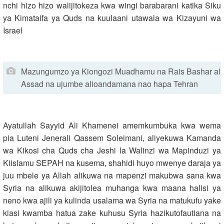
nchi hizo hizo walijitokeza kwa wingi barabarani katika Siku
ya Kimataifa ya Quds na kuulaani utawala wa Kizayuni wa
Israel
Mazungumzo ya Kiongozi Muadhamu na Rais Bashar al
Assad na ujumbe alioandamana nao hapa Tehran
Ayatullah Sayyid Ali Khamenei amemkumbuka kwa wema
pia Luteni Jenerali Qassem Soleimani, aliyekuwa Kamanda
wa Kikosi cha Quds cha Jeshi la Walinzi wa Mapinduzi ya
Kiislamu SEPAH na kusema, shahidi huyo mwenye daraja ya
juu mbele ya Allah alikuwa na mapenzi makubwa sana kwa
Syria na alikuwa akijitolea muhanga kwa maana halisi ya
neno kwa ajili ya kulinda usalama wa Syria na matukufu yake
kiasi kwamba hatua zake kuhusu Syria hazikutofautiana na