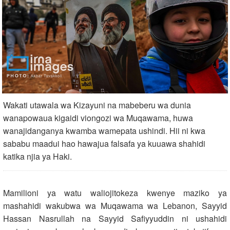
Wakati utawala wa Kizayuni na mabeberu wa dunia
wanapowaua kigaidi viongozi wa Muqawama, huwa
wanajidanganya kwamba wamepata ushindi. Hii ni kwa
sababu maadui hao hawajua falsafa ya kuuawa shahidi
katika njia ya Haki.
Mamilioni ya watu waliojitokeza kwenye maziko ya
mashahidi wakubwa wa Muqawama wa Lebanon, Sayyid
Hassan Nasrullah na Sayyid Safiyyuddin ni ushahidi