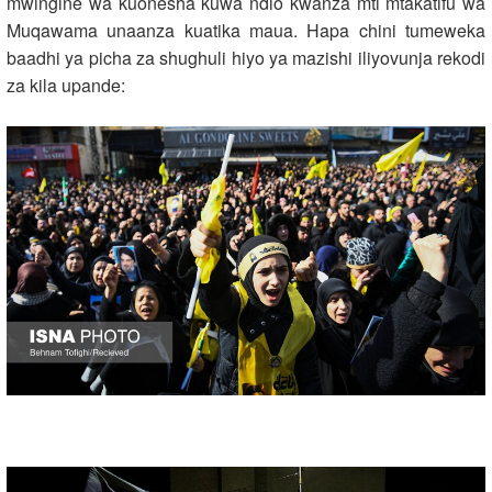
mwingine wa kuonesha kuwa ndio kwanza mti mtakatifu wa
Muqawama unaanza kuatika maua. Hapa chini tumeweka
baadhi ya picha za shughuli hiyo ya mazishi iliyovunja rekodi
za kila upande: