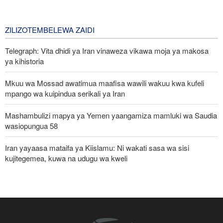
katika kuzichochea nchi za Kiarabu
zikabiliane na Iran
3 days ago
ZILIZOTEMBELEWA ZAIDI
Telegraph: Vita dhidi ya Iran vinaweza vikawa moja ya makosa
ya kihistoria
Mkuu wa Mossad awatimua maafisa wawili wakuu kwa kufeli
mpango wa kuipindua serikali ya Iran
Mashambulizi mapya ya Yemen yaangamiza mamluki wa Saudia
wasiopungua 58
Iran yayaasa mataifa ya Kiislamu: Ni wakati sasa wa sisi
kujitegemea, kuwa na udugu wa kweli
Uturuki, Saudi Arabia na Pakistan zasaini mkataba wa pamoja wa
ulinzi huku nguvu ya Marekani ikipungua
Russia yashambulia eneo la kutengeneza makombora na ghala
la mafuta la Ukraine huko Kyiv