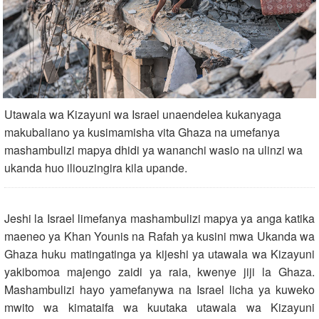
Utawala wa Kizayuni wa Israel unaendelea kukanyaga
makubaliano ya kusimamisha vita Ghaza na umefanya
mashambulizi mapya dhidi ya wananchi wasio na ulinzi wa
ukanda huo iliouzingira kila upande.
Jeshi la Israel limefanya mashambulizi mapya ya anga katika
maeneo ya Khan Younis na Rafah ya kusini mwa Ukanda wa
Ghaza huku matingatinga ya kijeshi ya utawala wa Kizayuni
yakibomoa majengo zaidi ya raia, kwenye jiji la Ghaza.
Mashambulizi hayo yamefanywa na Israel licha ya kuweko
mwito wa kimataifa wa kuutaka utawala wa Kizayuni