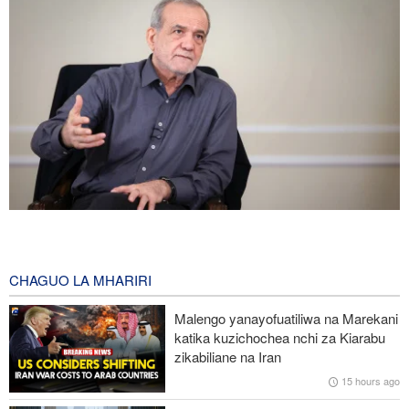
Pezeshkian: Iran inajulikana kama nchi yenye nguvu na
inayoheshimika; maadui wanalenga nembo za nguvu zake
11 hours ago
CHAGUO LA MHARIRI
IRGC: Watu 8 wenye silaha wenye mfungamano na makundi ya
Malengo yanayofuatiliwa na Marekani
kigaidi watiwa nguvuni kusini-mashariki mwa Iran
katika kuzichochea nchi za Kiarabu
zikabiliane na Iran
Ripoti: Mashambulio ya Marekani yaliua na kujeruhi mamia ya
15 hours ago
raia Yemen mwaka jana; Washington inaficha idadi kamili ya
wahanga