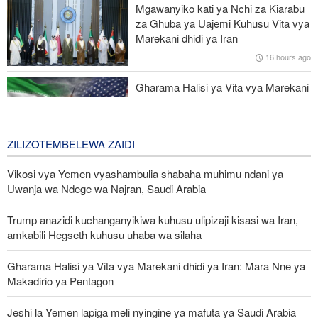
Mgawanyiko kati ya Nchi za Kiarabu
za Ghuba ya Uajemi Kuhusu Vita vya
Raia zaidi ya 300 waliotekwa nyara Nigeria waokolewa katika
Marekani dhidi ya Iran
operesheni kubwa
16 hours ago
Mbu vamizi azua hofu ya malaria kote barani Afrika
Gharama Halisi ya Vita vya Marekani
dhidi ya Iran: Mara Nne ya Makadirio
ya Pentagon
2 days ago
ZILIZOTEMBELEWA ZAIDI
Vikosi vya Yemen vyashambulia shabaha muhimu ndani ya
Uwanja wa Ndege wa Najran, Saudi Arabia
Trump anazidi kuchanganyikiwa kuhusu ulipizaji kisasi wa Iran,
amkabili Hegseth kuhusu uhaba wa silaha
Gharama Halisi ya Vita vya Marekani dhidi ya Iran: Mara Nne ya
Makadirio ya Pentagon
Jeshi la Yemen lapiga meli nyingine ya mafuta ya Saudi Arabia