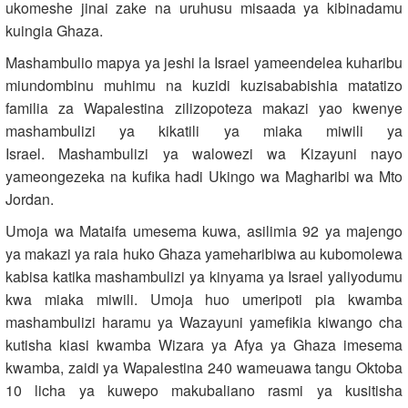
ukomeshe jinai zake na uruhusu misaada ya kibinadamu
kuingia Ghaza.
Mashambulio mapya ya jeshi la Israel yameendelea kuharibu
miundombinu muhimu na kuzidi kuzisababishia matatizo
familia za Wapalestina zilizopoteza makazi yao kwenye
mashambulizi ya kikatili ya miaka miwili ya
Israel. Mashambulizi ya walowezi wa Kizayuni nayo
yameongezeka na kufika hadi Ukingo wa Magharibi wa Mto
Jordan.
Umoja wa Mataifa umesema kuwa, asilimia 92 ya majengo
ya makazi ya raia huko Ghaza yameharibiwa au kubomolewa
kabisa katika mashambulizi ya kinyama ya Israel yaliyodumu
kwa miaka miwili. Umoja huo umeripoti pia kwamba
mashambulizi haramu ya Wazayuni yamefikia kiwango cha
kutisha kiasi kwamba Wizara ya Afya ya Ghaza imesema
kwamba, zaidi ya Wapalestina 240 wameuawa tangu Oktoba
10 licha ya kuwepo makubaliano rasmi ya kusitisha