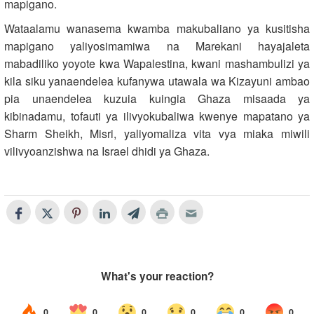
mapigano.
Wataalamu wanasema kwamba makubaliano ya kusitisha
mapigano yaliyosimamiwa na Marekani hayajaleta
mabadiliko yoyote kwa Wapalestina, kwani mashambulizi ya
kila siku yanaendelea kufanywa utawala wa Kizayuni ambao
pia unaendelea kuzuia kuingia Ghaza misaada ya
kibinadamu, tofauti ya ilivyokubaliwa kwenye mapatano ya
Sharm Sheikh, Misri, yaliyomaliza vita vya miaka miwili
vilivyoanzishwa na Israel dhidi ya Ghaza.