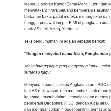
Menurut laporan Kantor Berita Mehr, Hubunga
menyatakan: "Para pejuang pemberani Pasukan D
berbahan bakar padat mereka, menargetkan dan 
hanggar pesawat tempur F-35 di pangkalan udara
anak AS di Al-Azraq, Yordania
."
Teks pengumuman ini adalah sebagai berikut
:
"
Dengan menyebut nama Allah, Penghancur pa
'
Maka barangsiapa yang menyerang kamu, maka 
terhadap kamu
'
Menyusul operasi sukses Angkatan Laut IRGC da
laut AS di kawasan, dan menembak jatuh drone M
kejahatan musuh dalam menyelesaikan operasi 
pemberani Dirgantara IRGC, dengan rudal jarak
dan menghancurkan 4 target penting, termasuk h