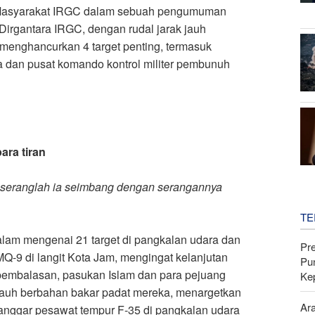
n Masyarakat IRGC dalam sebuah pengumuman
irgantara IRGC, dengan rudal jarak jauh
menghancurkan 4 target penting, termasuk
 dan pusat komando kontrol militer pembunuh
ra tiran
seranglah ia seimbang dengan serangannya
TE
lam mengenai 21 target di pangkalan udara dan
Pr
Q-9 di langit Kota Jam, mengingat kelanjutan
Pu
pembalasan, pasukan Islam dan para pejuang
Ke
 jauh berbahan bakar padat mereka, menargetkan
Ar
anggar pesawat tempur F-35 di pangkalan udara