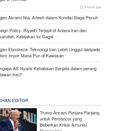
9 hours ago
gjen Akrami Nia: Artesh dalam Kondisi Siaga Penuh
eign Policy: Riyadh Terjepit di Antara Iran dan
arullah, Kebijakan Ini Gagal
gjen Ebnolreza: Teknologi Iran Lebih Unggul daripada
stem Impor Mana Pun di Kawasan
ngapa AS Nyaris Kehabisan Senjata dalam perang
lawan Iran?
LIHAN EDITOR
Trump Ancam Penjara Panjang
untuk Pembocor yang
Beberkan Krisis Amunisi
Perang Iran