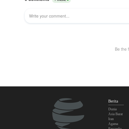
Berita
Dunia
Asia Barat
Iran
Agama
Parspedia