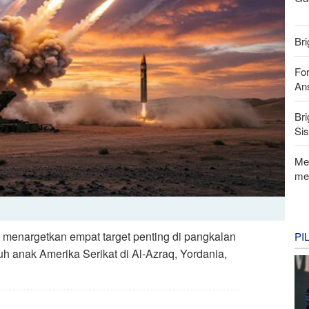
Bri
For
Ans
Bri
Si
Me
me
 menargetkan empat target penting di pangkalan
PI
h anak Amerika Serikat di Al-Azraq, Yordania,