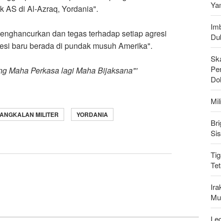
Ya
k AS di Al-Azraq, Yordania
."
Imb
nghancurkan dan tegas terhadap setiap agresi
Du
gresi baru berada di pundak musuh Amerika
."
Sk
Pen
ang Maha Perkasa lagi Maha Bijaksana
'"
Do
Mi
ANGKALAN MILITER
YORDANIA
Bri
Si
Tig
Te
Ir
Mu
Leg