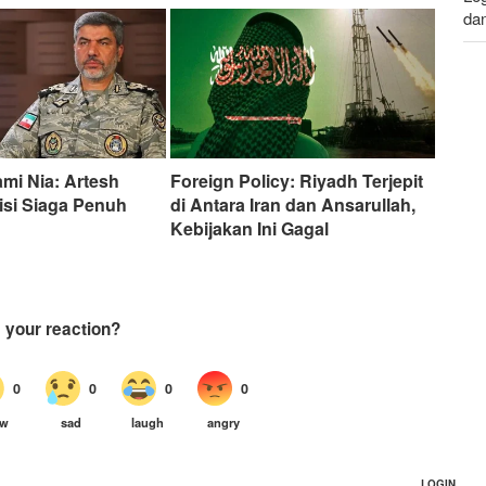
da
Le
da
ami Nia: Artesh
Foreign Policy: Riyadh Terjepit
isi Siaga Penuh
di Antara Iran dan Ansarullah,
Kebijakan Ini Gagal