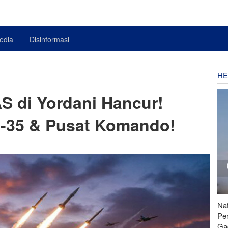
edia
Disinformasi
HE
S di Yordani Hancur!
F-35 & Pusat Komando!
Nat
Pe
Ga