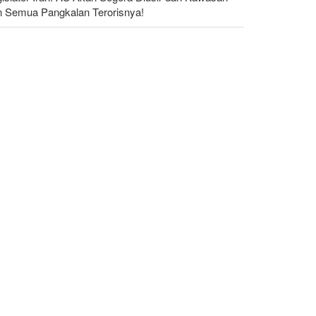
n Semua Pangkalan Terorisnya!
dakan yang Mengguncang UEA; Di Mana Jebel Ali
n Mengapa Itu Penting?