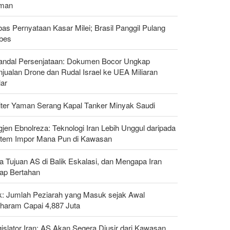
man
as Pernyataan Kasar Milei; Brasil Panggil Pulang
bes
andal Persenjataan: Dokumen Bocor Ungkap
jualan Drone dan Rudal Israel ke UEA Miliaran
lar
liter Yaman Serang Kapal Tanker Minyak Saudi
gjen Ebnolreza: Teknologi Iran Lebih Unggul daripada
stem Impor Mana Pun di Kawasan
a Tujuan AS di Balik Eskalasi, dan Mengapa Iran
tap Bertahan
ak: Jumlah Peziarah yang Masuk sejak Awal
haram Capai 4,887 Juta
islator Iran: AS Akan Segera Diusir dari Kawasan