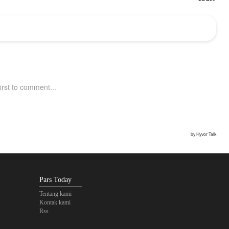
Pars Today
Tentang kami
Kontak kami
Rss