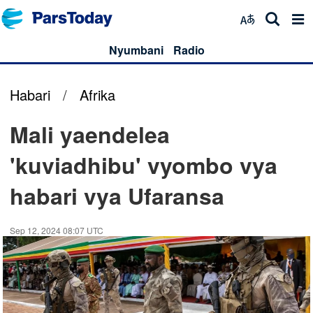
Nyumbani
Radio
Habari
/
Afrika
Mali yaendelea
'kuviadhibu' vyombo vya
habari vya Ufaransa
Sep 12, 2024 08:07 UTC