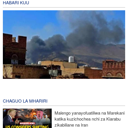
HABARI KUU
Mashambulizi mapya ya Yemen yaangamiza mamluki wa Saudia
wasiopungua 58
8 hours ago
CHAGUO LA MHARIRI
Mkuu wa Mossad awatimua maafisa wawili wakuu kwa kufeli
Malengo yanayofuatiliwa na Marekani
mpango wa kuipindua serikali ya Iran
katika kuzichochea nchi za Kiarabu
zikabiliane na Iran
Wabunge wa Uganda watilia shaka uamuzi wa serikali kutaka