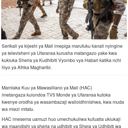
Serikali ya kijeshi ya Mali imepiga marufuku kanali nyingine
ya televisheni ya Ufaransa kurusha matangazo yake kwa
kukiuka Sheria ya Kudhibiti Vyombo vya Habari katika nchi
hiyo ya Afrika Magharibi.
Mamlaka Kuu ya Mawasiliano ya Mali (HAC)
imetangaza kuiondoa TV5 Monde ya Ufaransa kutoka
kwenye orodha ya wasambazaji walioidhinishwa, kwa muda
wa miezi mitatu.
HAC imesema uamuzi huo umechukuliwa kufuatia ukiukaji
wa maandishi ya sheria na udhibiti ya Sheia ya Udhibiti wa