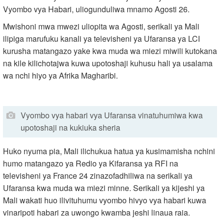
Vyombo vya Habari, uliogunduliwa mnamo Agosti 26.
Mwishoni mwa mwezi uliopita wa Agosti, serikali ya Mali
ilipiga marufuku kanali ya televisheni ya Ufaransa ya LCI
kurusha matangazo yake kwa muda wa miezi miwili kutokana
na kile kilichotajwa kuwa upotoshaji kuhusu hali ya usalama
wa nchi hiyo ya Afrika Magharibi.
Vyombo vya habari vya Ufaransa vinatuhumiwa kwa
upotoshaji na kukiuka sheria
Huko nyuma pia, Mali ilichukua hatua ya kusimamisha nchini
humo matangazo ya Redio ya Kifaransa ya RFI na
televisheni ya France 24 zinazofadhiliwa na serikali ya
Ufaransa kwa muda wa miezi minne. Serikali ya kijeshi ya
Mali wakati huo ilivituhumu vyombo hivyo vya habari kuwa
vinaripoti habari za uwongo kwamba jeshi linaua raia.