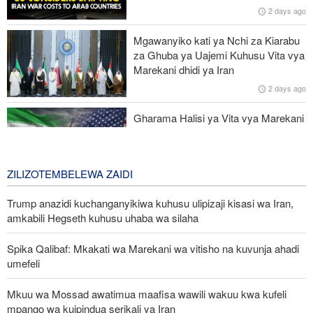
2 days ago
kupeleka wanajeshi Ghaza
Mgawanyiko kati ya Nchi za Kiarabu
Miaka 81 baada ya US kuishambulia Hiroshima, Katibu Mkuu wa
za Ghuba ya Uajemi Kuhusu Vita vya
UN ataka silaha za nyuklia ziangamizwe
Marekani dhidi ya Iran
2 days ago
Watetezi wa Palestina washinda katika uteuzi wa wagombea wa
Democratic wa uchaguzi wa US
Gharama Halisi ya Vita vya Marekani
dhidi ya Iran: Mara Nne ya Makadirio
ya Pentagon
3 days ago
ZILIZOTEMBELEWA ZAIDI
Trump anazidi kuchanganyikiwa kuhusu ulipizaji kisasi wa Iran,
amkabili Hegseth kuhusu uhaba wa silaha
Spika Qalibaf: Mkakati wa Marekani wa vitisho na kuvunja ahadi
umefeli
Mkuu wa Mossad awatimua maafisa wawili wakuu kwa kufeli
mpango wa kuipindua serikali ya Iran