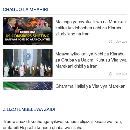
4 hours ago
CHAGUO LA MHARIRI
Waziri wa Ulinzi: Vikosi vya Iran vimesheheni silaha za kujibu
Malengo yanayofuatiliwa na Marekani
mapigo kwa tishio lolote lile
katika kuzichochea nchi za Kiarabu
zikabiliane na Iran
UNSC: Kundi la DAESH (ISIS) lingali ni tishio kubwa kwa
1 day ago
usalama barani Afrika
Mgawanyiko kati ya Nchi za Kiarabu
Tume ya kupambana na uhalifu wa kiuchumi Nigeria yafunga
za Ghuba ya Uajemi Kuhusu Vita vya
akaunti za serikali ya jimbo
Marekani dhidi ya Iran
1 day ago
Taarifa ya nchi 8 za Kiarabu na Kiislamu yalaani jinai za Israel
Ghaza
Gharama Halisi ya Vita vya Marekani
dhidi ya Iran: Mara Nne ya Makadirio
ya Pentagon
2 days ago
ZILIZOTEMBELEWA ZAIDI
Trump anazidi kuchanganyikiwa kuhusu ulipizaji kisasi wa Iran,
amkabili Hegseth kuhusu uhaba wa silaha