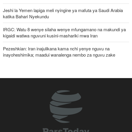
Jeshi la Yemen lapiga meli nyingine ya mafuta ya Saudi Arabia
katika Bahari Nyekundu
IRGC: Watu 8 wenye silaha wenye mfungamano na makundi ya
kigaidi watiwa nguvuni kusini-mashariki mwa Iran
Pezeshkian: Iran inajulikana kama nchi yenye nguvu na
inayoheshimika; maadui wanalenga nembo za nguvu zake
Ripoti: Marekani inazishinikiza nchi za Afrika kujiondoa ICC au
kukabiliwa na madhara
Pezeshkian: Iran itaunga mkono maamuzi yatakayochukuliwa na
viongozi wa Palestina
Malengo yanayofuatiliwa na Marekani katika kuzichochea nchi za
Kiarabu zikabiliane na Iran
Mgawanyiko kati ya Nchi za Kiarabu za Ghuba ya Uajemi
Kuhusu Vita vya Marekani dhidi ya Iran