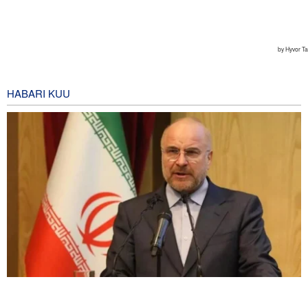
HABARI KUU
Spika Qalibaf: Mkakati wa Marekani wa vitisho na kuvunja ahadi
umefeli