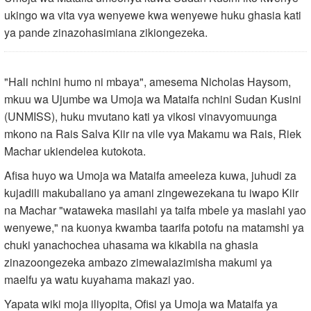
ukingo wa vita vya wenyewe kwa wenyewe huku ghasia kati
ya pande zinazohasimiana zikiongezeka.
"Hali nchini humo ni mbaya", amesema Nicholas Haysom,
mkuu wa Ujumbe wa Umoja wa Mataifa nchini Sudan Kusini
(UNMISS), huku mvutano kati ya vikosi vinavyomuunga
mkono na Rais Salva Kiir na vile vya Makamu wa Rais, Riek
Machar ukiendelea kutokota.
Afisa huyo wa Umoja wa Mataifa ameeleza kuwa, juhudi za
kujadili makubaliano ya amani zingewezekana tu iwapo Kiir
na Machar "wataweka masilahi ya taifa mbele ya maslahi yao
wenyewe," na kuonya kwamba taarifa potofu na matamshi ya
chuki yanachochea uhasama wa kikabila na ghasia
zinazoongezeka ambazo zimewalazimisha makumi ya
maelfu ya watu kuyahama makazi yao.
Yapata wiki moja iliyopita, Ofisi ya Umoja wa Mataifa ya