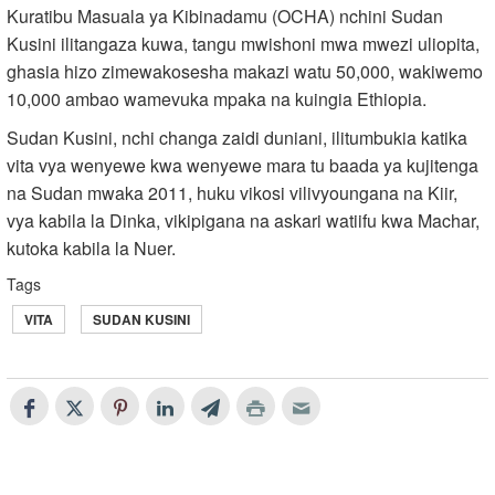
Kuratibu Masuala ya Kibinadamu (OCHA) nchini Sudan
Kusini ilitangaza kuwa, tangu mwishoni mwa mwezi uliopita,
ghasia hizo zimewakosesha makazi watu 50,000, wakiwemo
10,000 ambao wamevuka mpaka na kuingia Ethiopia.
Sudan Kusini, nchi changa zaidi duniani, ilitumbukia katika
vita vya wenyewe kwa wenyewe mara tu baada ya kujitenga
na Sudan mwaka 2011, huku vikosi vilivyoungana na Kiir,
vya kabila la Dinka, vikipigana na askari watiifu kwa Machar,
kutoka kabila la Nuer.
Tags
VITA
SUDAN KUSINI