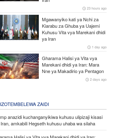
23 hours ago
Mgawanyiko kati ya Nchi za
Kiarabu za Ghuba ya Uajemi
Kuhusu Vita vya Marekani dhidi
ya Iran
1 day ago
Gharama Halisi ya Vita vya
Marekani dhidi ya Iran: Mara
Nne ya Makadirio ya Pentagon
2 days ago
LIZOTEMBELEWA ZAIDI
mp anazidi kuchanganyikiwa kuhusu ulipizaji kisasi
Iran, amkabili Hegseth kuhusu uhaba wa silaha
rama Halisi ya Vita vya Marekani dhidi ya Iran: