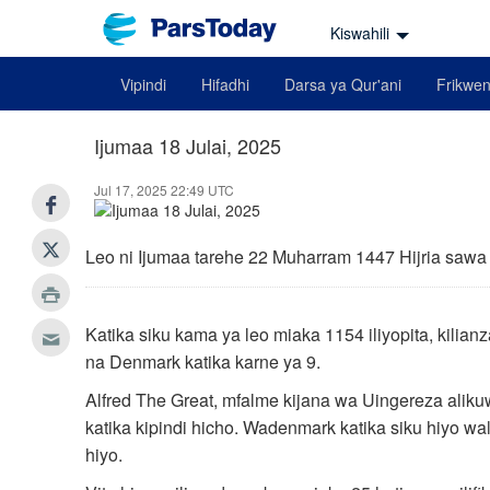
Kiswahili
Vipindi
Hifadhi
Darsa ya Qur'ani
Frikwen
Ijumaa 18 Julai, 2025
Jul 17, 2025 22:49 UTC
Leo ni Ijumaa tarehe 22 Muharram 1447 Hijria sawa
Katika siku kama ya leo miaka 1154 iliyopita, kilian
na Denmark katika karne ya 9.
Alfred The Great, mfalme kijana wa Uingereza aliku
katika kipindi hicho. Wadenmark katika siku hiyo wa
hiyo.