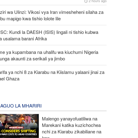
2 hours ago
iri wa Ulinzi: Vikosi vya Iran vimesheheni silaha za
ibu mapigo kwa tishio lolote lile
C: Kundi la DAESH (ISIS) lingali ni tishio kubwa
a usalama barani Afrika
me ya kupambana na uhalifu wa kiuchumi Nigeria
unga akaunti za serikali ya jimbo
rifa ya nchi 8 za Kiarabu na Kiislamu yalaani jinai za
rael Ghaza
AGUO LA MHARIRI
Malengo yanayofuatiliwa na
Marekani katika kuzichochea
nchi za Kiarabu zikabiliane na
Iran