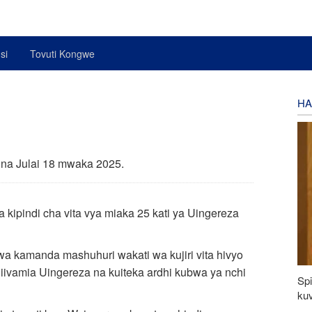
si
Tovuti Kongwe
HA
 na Julai 18 mwaka 2025.
za kipindi cha vita vya miaka 25 kati ya Uingereza
wa kamanda mashuhuri wakati wa kujiri vita hivyo
liivamia Uingereza na kuiteka ardhi kubwa ya nchi
Spi
kuv