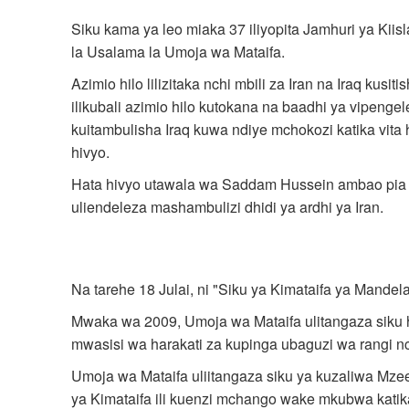
Siku kama ya leo miaka 37 iliyopita Jamhuri ya Kiisl
la Usalama la Umoja wa Mataifa.
Azimio hilo lilizitaka nchi mbili za Iran na Iraq kusi
ilikubali azimio hilo kutokana na baadhi ya vipeng
kuitambulisha Iraq kuwa ndiye mchokozi katika vita hi
hivyo.
Hata hivyo utawala wa Saddam Hussein ambao pia ul
uliendeleza mashambulizi dhidi ya ardhi ya Iran.
Na tarehe 18 Julai, ni "Siku ya Kimataifa ya Mandela
Mwaka wa 2009, Umoja wa Mataifa ulitangaza siku 
mwasisi wa harakati za kupinga ubaguzi wa rangi nch
Umoja wa Mataifa uliitangaza siku ya kuzaliwa Mze
ya Kimataifa ili kuenzi mchango wake mkubwa katika