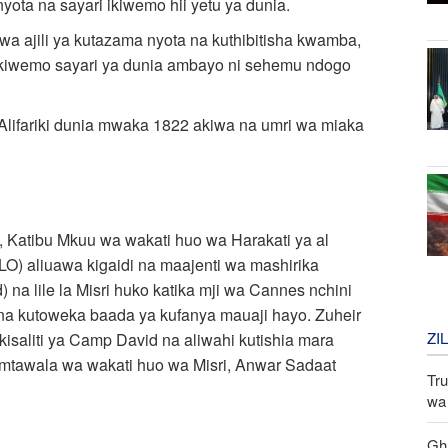
yota na sayari ikiwemo hii yetu ya dunia.
a ajili ya kutazama nyota na kuthibitisha kwamba,
i ikiwemo sayari ya dunia ambayo ni sehemu ndogo
Alifariki dunia mwaka 1822 akiwa na umri wa miaka
n, Katibu Mkuu wa wakati huo wa Harakati ya al
LO) aliuawa kigaidi na maajenti wa mashirika
 na lile la Misri huko katika mji wa Cannes nchini
 na kutoweka baada ya kufanya mauaji hayo. Zuheir
ZI
saliti ya Camp David na aliwahi kutishia mara
 mtawala wa wakati huo wa Misri, Anwar Sadaat
Tru
wa 
Gha