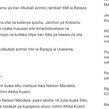
Ma
amu ya Iran ilikubali azimio nambari 598 la Baraza
Jes
Ar
tisha vita na kufanya suluhu. Jamhuri ya Kiislamu
ele vyake hususan kile kinachohusiana na
IR
vyo na kuitaka iilipe Iran fidia ya hasara za vita
mak
mw
ikubali azimio hilo la Baraza la Usalama,
Pez
in
za
Pe
".
ya
hii kuwa siku mahsusi kwa Nelson Mandela,
Rip
ini Afrika Kusini.
IC
e Nelson Mandela, yaani tarehe 18 Julai kuwa Siku
Mal
 harakati ya kupigania uhuru nchini Afrika Kusini