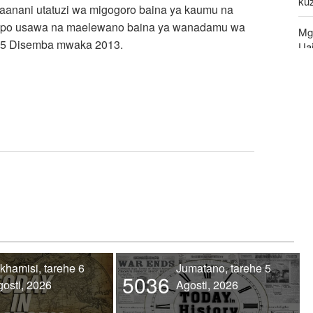
kuz
maanani utatuzi wa migogoro baina ya kaumu na
uwepo usawa na maelewano baina ya wanadamu wa
Mg
ehe 5 Disemba mwaka 2013.
Uaj
Waz
dh
mw
Huk
Uza
khamisi, tarehe 6
Jumatano, tarehe 5
5036
osti, 2026
Agosti, 2026