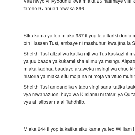
Vita hivyo vilivyodumu kwa miaka 25 hatimaye vilif
tarehe 9 Januari mwaka 896.
Siku kama ya leo miaka 987 iliyopita alifariki d
bin Hassan Tusi, ambaye ni mashuhuri kwa jina la S
Sheikh Tusi alizaliwa katika mji wa Tus kaskazini mw
ya juu baada ya kukamilisha elimu ya msingi. Alip
miaka kadhaa baadaye akaweka msingi wa chuo kikuu 
historia ya miaka elfu moja na ni moja ya vituo muh
Sheikh Tusi ameandika vitabu vingi sana katika ta
vya mwanazuoni huyo wa Kiislamu ni tafsiri ya Qur'an
vya al Istibsar na al Tahdhiib.
Miaka 244 iliyopita katika siku kama ya leo Willi