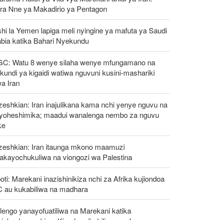
ra Nne ya Makadirio ya Pentagon
hi la Yemen lapiga meli nyingine ya mafuta ya Saudi
abia katika Bahari Nyekundu
GC: Watu 8 wenye silaha wenye mfungamano na
undi ya kigaidi watiwa nguvuni kusini-mashariki
a Iran
eshkian: Iran inajulikana kama nchi yenye nguvu na
ayoheshimika; maadui wanalenga nembo za nguvu
ke
zeshkian: Iran itaunga mkono maamuzi
takayochukuliwa na viongozi wa Palestina
oti: Marekani inazishinikiza nchi za Afrika kujiondoa
C au kukabiliwa na madhara
engo yanayofuatiliwa na Marekani katika