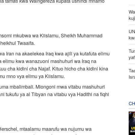
ikia tamati kwa Waingereza kupata ushindi mnamo
Waz
kuj
UNS
unia msomi mkubwa wa Kiislamu, Sheikh Muhammad
kw
heikhul Twaaifa.
Tu
a Iran na akaelekea Iraq kwa ajili ya kutafuta elimu
yaf
ata elimu kwa wanazuoni mashuhuri wa Iraq na
cha kidini cha Najaf. Kituo hicho cha kidini kina
Taa
imu mno vya elimu ya Kiislamu.
Is
aluma mbalimbali. Miongoni mwa vitabu mashuhuri
i tukufu ya al Tibyan na vitabu vya Hadithi na fiqhi
CH
am Herschel, mtaalamu maarufu wa nujumu wa