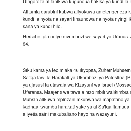
Uingereza alifanikiwa kugundua hakika ya kundi la n
Alitumia darubini kubwa aliyokuwa ametengeneza kw
kundi la nyota na sayari linaundwa na nyota nying
sana ya kundi hilo.
Herschel pia ndiye mvumbuzi wa sayari ya Uranus. 
84.
Siku kama ya leo miaka 46 iliyopita, Zuheir Muhsei
Sa'iqa tawi la Harakati ya Ukombozi ya Palestina (P
ya ujasusi la utawala wa Kizayuni wa Israel (Mossad)
Ufaransa. Maajenti wa tawala hizo mbili walikimbia
Muhsin alikuwa mpinzani mkubwa wa mapatano ya ki
kadhaa kwamba harakati yake ya al Sa'iqa itamuua
aliyetia saini makubaliano hayo na wazayuni.