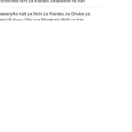
ichochea nchi za Kiarabu zikabiliane na Iran
awanyiko kati ya Nchi za Kiarabu za Ghuba ya
emi Kuhusu Vita vya Marekani dhidi ya Iran
iri wa Afya wa Iran alaani shambulio la Marekani
idi ya uwanja wa michezo wa Lamerd Februari
aka huu
umu ya kihistoria nchini Uingereza: Kupinga
yuni si chuki dhidi ya Wayahudi