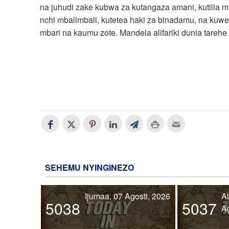
na juhudi zake kubwa za kutangaza amani, kutilia 
nchi mbalimbali, kutetea haki za binadamu, na k
mbari na kaumu zote. Mandela alifariki dunia tar
SEHEMU NYINGINEZO
Ijumaa, 07 Agosti, 2026
Al
5038
5037
Ag