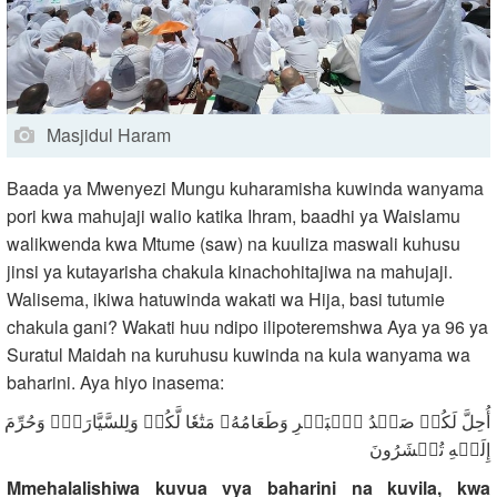
Masjidul Haram
Baada ya Mwenyezi Mungu kuharamisha kuwinda wanyama
pori kwa mahujaji walio katika Ihram, baadhi ya Waislamu
walikwenda kwa Mtume (saw) na kuuliza maswali kuhusu
jinsi ya kutayarisha chakula kinachohitajiwa na mahujaji.
Walisema, ikiwa hatuwinda wakati wa Hija, basi tutumie
chakula gani? Wakati huu ndipo ilipoteremshwa Aya ya 96 ya
Suratul Maidah na kuruhusu kuwinda na kula wanyama wa
baharini. Aya hiyo inasema:
أُحِلَّ لَكُمۡ صَيۡدُ ٱلۡبَحۡرِ وَطَعَامُهُۥ مَتَٰعٗا لَّكُمۡ وَلِلسَّيَّارَةِۖ وَحُرِّم
إِلَيۡهِ تُحۡشَرُونَ
Mmehalalishiwa kuvua vya baharini na kuvila, kwa