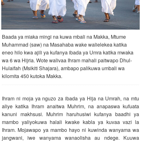
Baada ya miaka mingi na kuwa mbali na Makka, Mtume
Muhammad (saw) na Masahaba wake walielekea katika
eneo hilo kwa ajili ya kufanya ibada ya Umra katika mwaka
wa 6 wa Hijria. Wote walivaa Ihram mahali paitwapo Dhul-
Hulaifah (Msikiti Shajara), ambapo palikuwa umbali wa
kilomita 450 kutoka Makka.
Ihram ni moja ya nguzo za ibada ya Hija na Umrah, na mtu
aliye katika Ihram anaitwa Muhrim, na anapaswa kufuata
kanuni makhsusi. Muhrim haruhusiwi kufanya baadhi ya
mambo yaliyokuwa halali kwake kabla ya kuvaa vazi la
Ihram. Mojawapo ya mambo hayo ni kuwinda wanyama wa
jangwani, iwe wanyama wanaolisha au ndege. Kuuwa