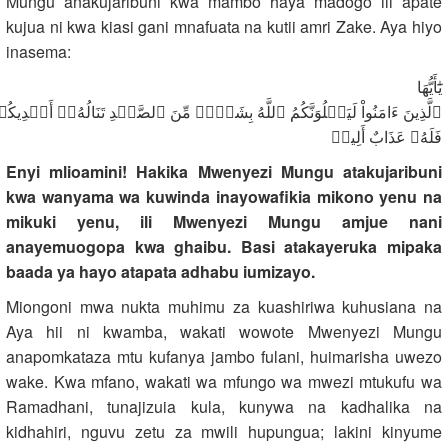
Mungu anakujaribuni kwa mambo haya madogo ili apate
kujua ni kwa kiasi gani mnafuata na kutii amri Zake. Aya hiyo
inasema:
يَٰٓأَيُّهَا
ٱلَّذِينَ ءَامَنُواْ لَيَبۡلُوَنَّكُمُ ٱللَّهُ بِشَيۡءٖ مِّنَ ٱلصَّيۡدِ تَنَالُهُۥٓ أَيۡد
فَلَهُۥ عَذَابٌ أَلِيمٞ
Enyi mlioamini! Hakika Mwenyezi Mungu atakujaribuni
kwa wanyama wa kuwinda inayowafikia mikono yenu na
mikuki yenu, ili Mwenyezi Mungu amjue nani
anayemuogopa kwa ghaibu. Basi atakayeruka mipaka
baada ya hayo atapata adhabu iumizayo.
Miongoni mwa nukta muhimu za kuashiriwa kuhusiana na
Aya hii ni kwamba, wakati wowote Mwenyezi Mungu
anapomkataza mtu kufanya jambo fulani, huimarisha uwezo
wake. Kwa mfano, wakati wa mfungo wa mwezi mtukufu wa
Ramadhani, tunajizuia kula, kunywa na kadhalika na
kidhahiri, nguvu zetu za mwili hupungua; lakini kinyume