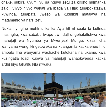
chake, subira, uvumilivu na nguvu zetu za kiroho huimarika
zaidi. Vivyo hivyo wakati wa ibada ya Hija; tunapokatazwa
kuwinda, tunapata uwezo wa kudhibiti matakwa na
matamanio ya nafsi zetu.
Nukta nyingine muhimu katika Aya hii ni suala la kulinda
mazingira, kwa sababu iwapo uwindaji ungehalalishwa kwa
mahujaji wa Nyumba ya Mwenyezi Mungu, kizazi cha
wanyama wengi kingetoweka na kuangamia katika eneo hilo
ambalo lina wanyama wachache kutokana na ukame, kwa
kuzingatia idadi kubwa ya mahujaji wanaokwenda katika
ardhi hiyo takatifu kila mwaka.