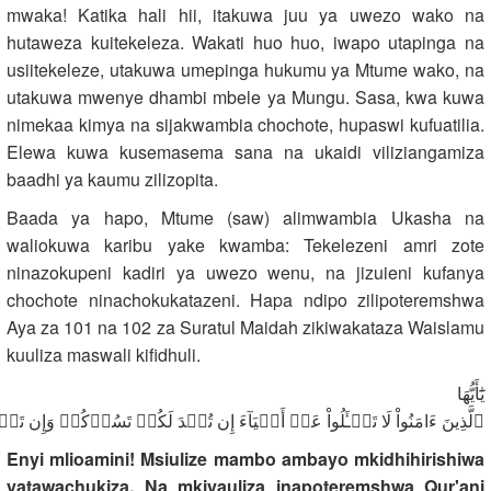
mwaka! Katika hali hii, itakuwa juu ya uwezo wako na
hutaweza kuitekeleza. Wakati huo huo, iwapo utapinga na
usiitekeleze, utakuwa umepinga hukumu ya Mtume wako, na
utakuwa mwenye dhambi mbele ya Mungu. Sasa, kwa kuwa
nimekaa kimya na sijakwambia chochote, hupaswi kufuatilia.
Elewa kuwa kusemasema sana na ukaidi viliziangamiza
baadhi ya kaumu zilizopita.
Baada ya hapo, Mtume (saw) alimwambia Ukasha na
waliokuwa karibu yake kwamba: Tekelezeni amri zote
ninazokupeni kadiri ya uwezo wenu, na jizuieni kufanya
chochote ninachokukatazeni. Hapa ndipo zilipoteremshwa
Aya za 101 na 102 za Suratul Maidah zikiwakataza Waislamu
kuuliza maswali kifidhuli.
يَٰٓأَيُّهَا
ٱلَّذِينَ ءَامَنُواْ لَا تَسۡـَٔلُواْ عَنۡ أَشۡيَآءَ إِن تُبۡدَ لَكُمۡ تَسُؤۡكُمۡ وَإِن تَ
Enyi mlioamini! Msiulize mambo ambayo mkidhihirishiwa
yatawachukiza. Na mkiyauliza inapoteremshwa Qur'ani