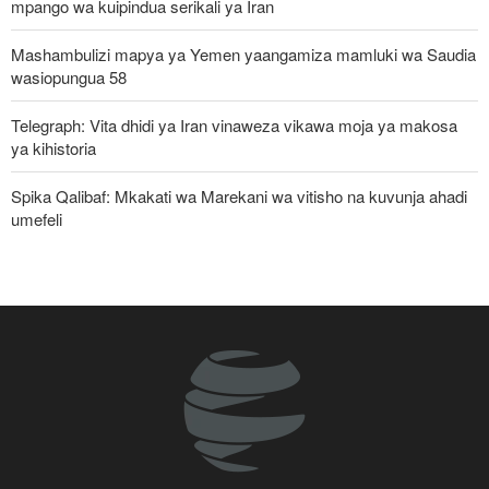
mpango wa kuipindua serikali ya Iran
Mashambulizi mapya ya Yemen yaangamiza mamluki wa Saudia
wasiopungua 58
Telegraph: Vita dhidi ya Iran vinaweza vikawa moja ya makosa
ya kihistoria
Spika Qalibaf: Mkakati wa Marekani wa vitisho na kuvunja ahadi
umefeli
Iran yayaasa mataifa ya Kiislamu: Ni wakati sasa wa sisi
kujitegemea, kuwa na udugu wa kweli
Waziri wa Ulinzi: Vikosi vya Iran vimesheheni silaha za kujibu
mapigo kwa tishio lolote lile
Uturuki, Saudi Arabia na Pakistan zasaini mkataba wa pamoja wa
ulinzi huku nguvu ya Marekani ikipungua
Watetezi wa Palestina washinda katika uteuzi wa wagombea wa