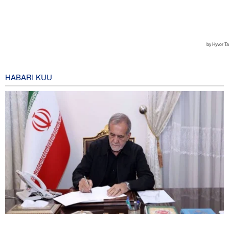
HABARI KUU
Pezeshkian akumbuka mashambulizi ya mabomu ya atomiki