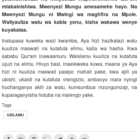
mtabainishiwa. Mwenyezi Mungu amesamehe hayo. Na
Mwenyezi Mungu ni Mwingi wa maghfira na Mpole.
Waliyauliza watu wa kabla yenu, kisha wakawa wenye
kuyakataa.
Inatupasa kuweka wazi kwamba, Aya hizi hazikatazi watu
kuuliza maswali na kutafuta elimu, kalla wa hasha. Kwa
sababu Qur'ani inawaamuru Waislamu kuuliza na kutafuta
ujuzi na elimu. Hivyo basi, inaeleweka kuwa, maana ya Aya
hizi ni kuuliza maswali pasipo mahali pake, kwa ajili ya
ubishi, ukaidi na kutafuta visingizio, ambavyo mara nyingi
huchanganya akili za watu, kumsumbua mzungumzaji, na
kuparaganyisha hotuba na malengo yake.
Tags
UISLAMU