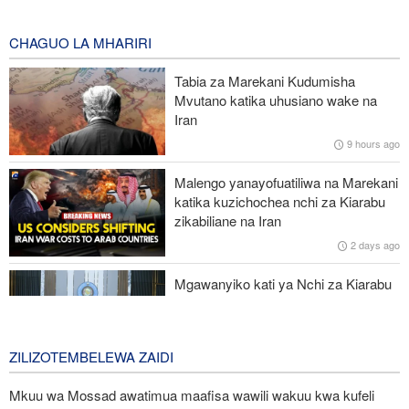
huko Hiroshima na Nagasaki, asema mtazamo uleule bado
unatawala Washington
CHAGUO LA MHARIRI
3 hours ago
Tabia za Marekani Kudumisha
Maafisa wa ngazi ya juu wa Iran wapongeza nafasi ya waandishi
Mvutano katika uhusiano wake na
wa habari katika kuhami ukweli na umoja wa kitaifa
Iran
9 hours ago
UN: Watoto zaidi ya 300 wamefariki dunia kwa Ebola tangu
kuanza mlipuko huo huko Kongo
Malengo yanayofuatiliwa na Marekani
katika kuzichochea nchi za Kiarabu
Ansarullah: Baraza la Usalama la UN limepoteza hadhi;
zikabiliane na Iran
maazimio yake hayana thamani
2 days ago
Russia yashambulia eneo la kutengeneza makombora na ghala
Mgawanyiko kati ya Nchi za Kiarabu
la mafuta la Ukraine huko Kyiv
za Ghuba ya Uajemi Kuhusu Vita vya
Marekani dhidi ya Iran
2 days ago
ZILIZOTEMBELEWA ZAIDI
Mkuu wa Mossad awatimua maafisa wawili wakuu kwa kufeli