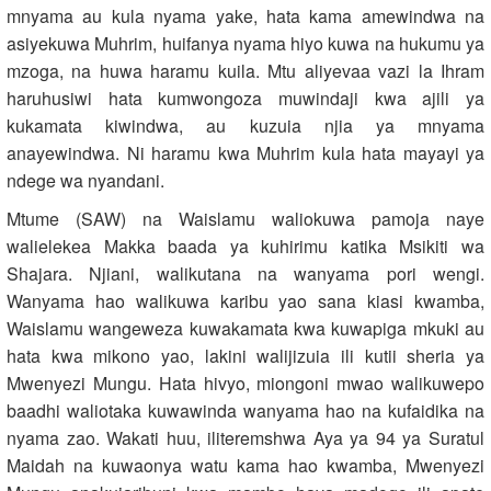
mnyama au kula nyama yake, hata kama amewindwa na
asiyekuwa Muhrim, huifanya nyama hiyo kuwa na hukumu ya
mzoga, na huwa haramu kuila. Mtu aliyevaa vazi la Ihram
haruhusiwi hata kumwongoza muwindaji kwa ajili ya
kukamata kiwindwa, au kuzuia njia ya mnyama
anayewindwa. Ni haramu kwa Muhrim kula hata mayayi ya
ndege wa nyandani.
Mtume (SAW) na Waislamu waliokuwa pamoja naye
walielekea Makka baada ya kuhirimu katika Msikiti wa
Shajara. Njiani, walikutana na wanyama pori wengi.
Wanyama hao walikuwa karibu yao sana kiasi kwamba,
Waislamu wangeweza kuwakamata kwa kuwapiga mkuki au
hata kwa mikono yao, lakini walijizuia ili kutii sheria ya
Mwenyezi Mungu. Hata hivyo, miongoni mwao walikuwepo
baadhi waliotaka kuwawinda wanyama hao na kufaidika na
nyama zao. Wakati huu, iliteremshwa Aya ya 94 ya Suratul
Maidah na kuwaonya watu kama hao kwamba, Mwenyezi