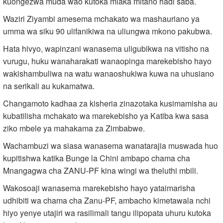
kuongezwa muda wao kutoka miaka mitano hadi saba.
Waziri Ziyambi amesema mchakato wa mashauriano ya
umma wa siku 90 ulifanikiwa na uliungwa mkono pakubwa.
Hata hivyo, wapinzani wanasema uligubikwa na vitisho na
vurugu, huku wanaharakati wanaopinga marekebisho hayo
wakishambuliwa na watu wanaoshukiwa kuwa na uhusiano
na serikali au kukamatwa.
Changamoto kadhaa za kisheria zinazotaka kusimamisha au
kubatilisha mchakato wa marekebisho ya Katiba kwa sasa
ziko mbele ya mahakama za Zimbabwe.
Wachambuzi wa siasa wanasema wanatarajia muswada huo
kupitishwa katika Bunge la Chini ambapo chama cha
Mnangagwa cha ZANU-PF kina wingi wa theluthi mbili.
Wakosoaji wanasema marekebisho hayo yataimarisha
udhibiti wa chama cha Zanu-PF, ambacho kimetawala nchi
hiyo yenye utajiri wa rasilimali tangu ilipopata uhuru kutoka