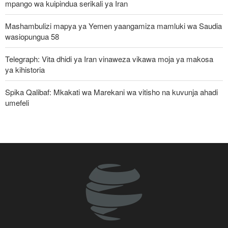
mpango wa kuipindua serikali ya Iran
Mashambulizi mapya ya Yemen yaangamiza mamluki wa Saudia
wasiopungua 58
Telegraph: Vita dhidi ya Iran vinaweza vikawa moja ya makosa
ya kihistoria
Spika Qalibaf: Mkakati wa Marekani wa vitisho na kuvunja ahadi
umefeli
Waziri wa Ulinzi: Vikosi vya Iran vimesheheni silaha za kujibu
mapigo kwa tishio lolote lile
Iran yayaasa mataifa ya Kiislamu: Ni wakati sasa wa sisi
kujitegemea, kuwa na udugu wa kweli
Uturuki, Saudi Arabia na Pakistan zasaini mkataba wa pamoja wa
ulinzi huku nguvu ya Marekani ikipungua
Watetezi wa Palestina washinda katika uteuzi wa wagombea wa