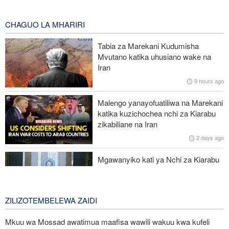
huko Hiroshima na Nagasaki, asema mtazamo uleule bado
unatawala Washington
CHAGUO LA MHARIRI
2 hours ago
Tabia za Marekani Kudumisha
Maafisa wa ngazi ya juu wa Iran wapongeza nafasi ya waandishi
Mvutano katika uhusiano wake na
wa habari katika kuhami ukweli na umoja wa kitaifa
Iran
9 hours ago
UN: Watoto zaidi ya 300 wamefariki dunia kwa Ebola tangu
kuanza mlipuko huo huko Kongo
Malengo yanayofuatiliwa na Marekani
katika kuzichochea nchi za Kiarabu
Ansarullah: Baraza la Usalama la UN limepoteza hadhi;
zikabiliane na Iran
maazimio yake hayana thamani
2 days ago
Russia yashambulia eneo la kutengeneza makombora na ghala
Mgawanyiko kati ya Nchi za Kiarabu
la mafuta la Ukraine huko Kyiv
za Ghuba ya Uajemi Kuhusu Vita vya
Marekani dhidi ya Iran
2 days ago
ZILIZOTEMBELEWA ZAIDI
Mkuu wa Mossad awatimua maafisa wawili wakuu kwa kufeli