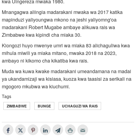
kwa Uingereza mwaka 1980.
Mnangagwa aliingia madarakani mwaka wa 2017 katika
mapinduzi yaliyoungwa mkono na jeshi yaliyomng'oa
madarakani Robert Mugabe ambaye alikuwa rais wa
Zimbabwe kwa kipindi cha miaka 30.
Kiongozi huyo mwenye umri wa miaka 83 alichaguliwa kwa
mihula miwili ya miaka mitano, mwaka 2018 na 2023,
ambayo ni kikomo cha kikatiba kwa rais.
Muda wa kuwa kwake madarakani umeandamana na madai
ya ukandamizaji wa kisiasa, kuoza kwa taasisi za serikali na
mgogoro mkubwa wa kiuchumi.
Tags
ZIMBABWE
BUNGE
UCHAGUZI WA RAIS