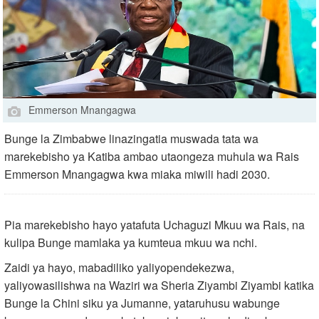
Emmerson Mnangagwa
Bunge la Zimbabwe linazingatia muswada tata wa
marekebisho ya Katiba ambao utaongeza muhula wa Rais
Emmerson Mnangagwa kwa miaka miwili hadi 2030.
Pia marekebisho hayo yatafuta Uchaguzi Mkuu wa Rais, na
kulipa Bunge mamlaka ya kumteua mkuu wa nchi.
Zaidi ya hayo, mabadiliko yaliyopendekezwa,
yaliyowasilishwa na Waziri wa Sheria Ziyambi Ziyambi katika
Bunge la Chini siku ya Jumanne, yataruhusu wabunge