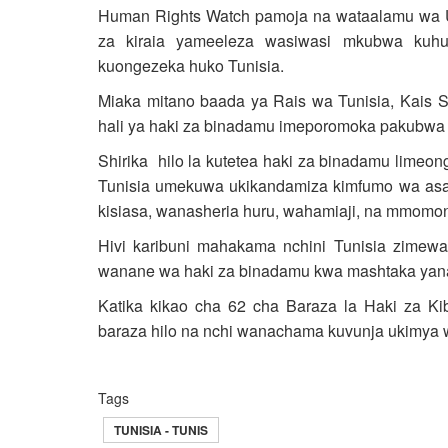
Human Rights Watch pamoja na wataalamu wa U
za kiraia yameeleza wasiwasi mkubwa kuh
kuongezeka huko Tunisia.
Miaka mitano baada ya Rais wa Tunisia, Kais S
hali ya haki za binadamu imeporomoka pakubwa
Shirika hilo la kutetea haki za binadamu lime
Tunisia umekuwa ukikandamiza kimfumo wa asasi
kisiasa, wanasheria huru, wahamiaji, na mmomo
Hivi karibuni mahakama nchini Tunisia zimewa
wanane wa haki za binadamu kwa mashtaka yana
Katika kikao cha 62 cha Baraza la Haki za K
baraza hilo na nchi wanachama kuvunja ukimya 
Tags
TUNISIA - TUNIS