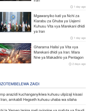
1 day ago
Mgawanyiko kati ya Nchi za
Kiarabu za Ghuba ya Uajemi
Kuhusu Vita vya Marekani dhidi
ya Iran
1 day ago
Gharama Halisi ya Vita vya
Marekani dhidi ya Iran: Mara
Nne ya Makadirio ya Pentagon
2 days ago
LIZOTEMBELEWA ZAIDI
mp anazidi kuchanganyikiwa kuhusu ulipizaji kisasi
Iran, amkabili Hegseth kuhusu uhaba wa silaha
hi la Yemen lapiga meli nyingine ya mafuta ya Saudi