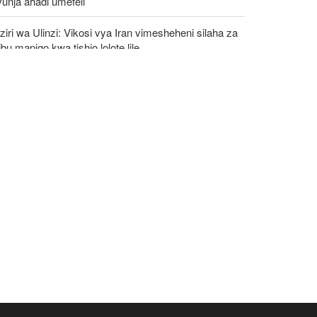
unja ahadi umefeli
iri wa Ulinzi: Vikosi vya Iran vimesheheni silaha za
ibu mapigo kwa tishio lolote lile
awanyiko kati ya Nchi za Kiarabu za Ghuba ya
emi Kuhusu Vita vya Marekani dhidi ya Iran
iri wa Afya wa Iran alaani shambulio la Marekani
idi ya uwanja wa michezo wa Lamerd Februari
aka huu