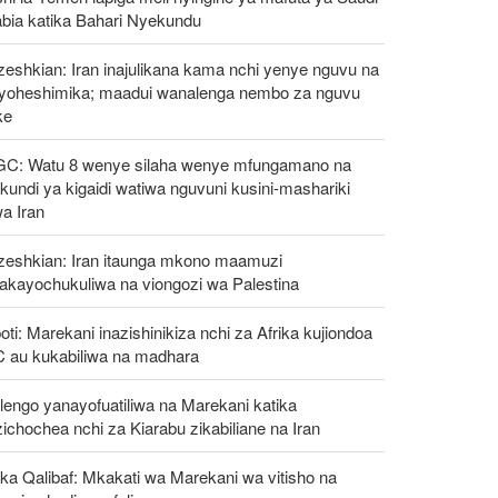
abia katika Bahari Nyekundu
eshkian: Iran inajulikana kama nchi yenye nguvu na
ayoheshimika; maadui wanalenga nembo za nguvu
ke
GC: Watu 8 wenye silaha wenye mfungamano na
undi ya kigaidi watiwa nguvuni kusini-mashariki
a Iran
zeshkian: Iran itaunga mkono maamuzi
takayochukuliwa na viongozi wa Palestina
oti: Marekani inazishinikiza nchi za Afrika kujiondoa
C au kukabiliwa na madhara
engo yanayofuatiliwa na Marekani katika
ichochea nchi za Kiarabu zikabiliane na Iran
ka Qalibaf: Mkakati wa Marekani wa vitisho na