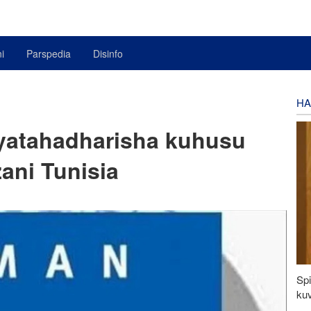
i
Parspedia
Disinfo
HA
yatahadharisha kuhusu
ni Tunisia
Spi
kuv