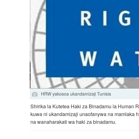
HRW yakosoa ukandamizaji Tunisia
Shirika la Kutetea Haki za Binadamu la Human Rig
kuwa ni ukandamizaji unaofanywa na mamlaka hu
na wanaharakati wa haki za binadamu.