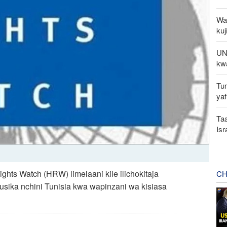
Waz
kuj
UNS
kw
Tu
yaf
Taa
Is
hts Watch (HRW) limelaani kile ilichokitaja
CH
sika nchini Tunisia kwa wapinzani wa kisiasa