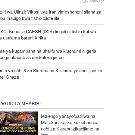
7 hours ago
iri wa Ulinzi: Vikosi vya Iran vimesheheni silaha za
ibu mapigo kwa tishio lolote lile
C: Kundi la DAESH (ISIS) lingali ni tishio kubwa
a usalama barani Afrika
me ya kupambana na uhalifu wa kiuchumi Nigeria
unga akaunti za serikali ya jimbo
rifa ya nchi 8 za Kiarabu na Kiislamu yalaani jinai za
rael Ghaza
AGUO LA MHARIRI
Malengo yanayofuatiliwa na
Marekani katika kuzichochea
nchi za Kiarabu zikabiliane na
Iran