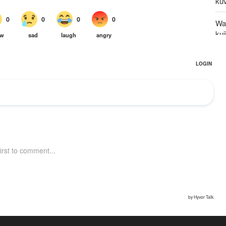
kuv
Waz
kuj
Mg
Uaj
Waz
dh
mw