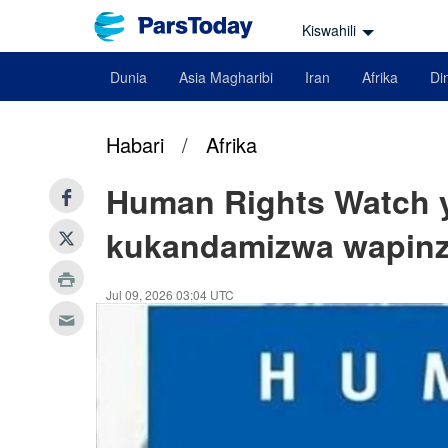
Kiswahili
Dunia
Asia Magharibi
Iran
Afrika
Din
Habari
/
Afrika
Human Rights Watch 
kukandamizwa wapinza
Jul 09, 2026 03:04 UTC