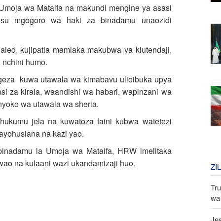
moja wa Mataifa na makundi mengine ya asasi
usu mgogoro wa haki za binadamu unaozidi
aied, kujipatia mamlaka makubwa ya kiutendaji,
 nchini humo.
ongeza kuwa utawala wa kimabavu ulioibuka upya
 za kiraia, waandishi wa habari, wapinzani wa
nyoko wa utawala wa sheria.
hukumu jela na kuwatoza faini kubwa watetezi
yohusiana na kazi yao.
ibinadamu la Umoja wa Mataifa, HRW imelitaka
wao na kulaani wazi ukandamizaji huo.
ZI
Tru
wa 
Jes