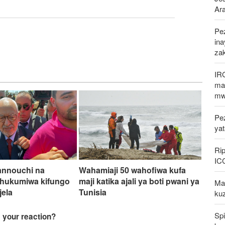
Ar
Pez
in
za
IR
mak
mw
Pe
ya
Rip
IC
annouchi na
Wahamiaji 50 wahofiwa kufa
hukumiwa kifungo
maji katika ajali ya boti pwani ya
Mal
jela
Tunisia
kuz
Spi