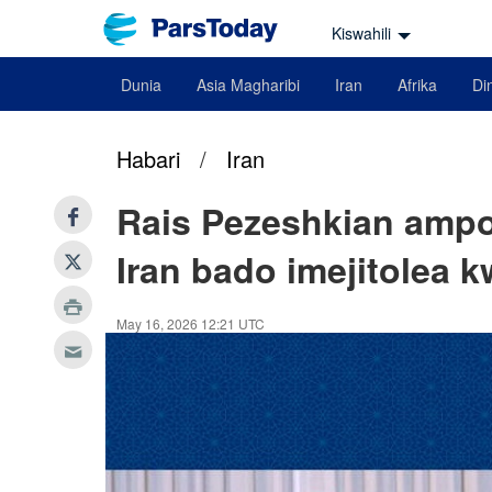
Kiswahili
Dunia
Asia Magharibi
Iran
Afrika
Din
Habari
/
Iran
Rais Pezeshkian amp
Iran bado imejitolea 
May 16, 2026 12:21 UTC