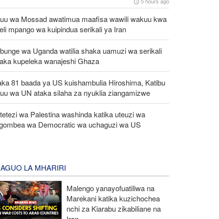
5 hours ago
uu wa Mossad awatimua maafisa wawili wakuu kwa
eli mpango wa kuipindua serikali ya Iran
bunge wa Uganda watilia shaka uamuzi wa serikali
taka kupeleka wanajeshi Ghaza
aka 81 baada ya US kuishambulia Hiroshima, Katibu
uu wa UN ataka silaha za nyuklia ziangamizwe
etezi wa Palestina washinda katika uteuzi wa
gombea wa Democratic wa uchaguzi wa US
AGUO LA MHARIRI
Malengo yanayofuatiliwa na
Marekani katika kuzichochea
nchi za Kiarabu zikabiliane na
Iran