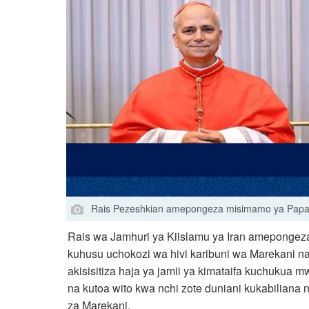
Rais Pezeshkian amepongeza misimamo ya Papa Le
Rais wa Jamhuri ya Kiislamu ya Iran amepongez
kuhusu uchokozi wa hivi karibuni wa Marekani na 
akisisitiza haja ya jamii ya kimataifa kuchukua m
na kutoa wito kwa nchi zote duniani kukabiliana
za Marekani.