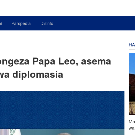
i
Parspedia
Disinfo
HA
ongeza Papa Leo, asema
kwa diplomasia
Ma
wa