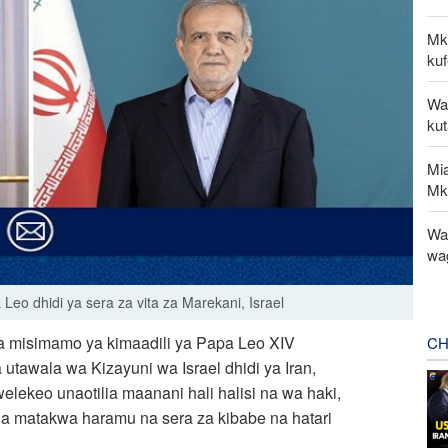
Mk
kuf
Wa
ku
Mi
Mk
Wat
wa
o dhidi ya sera za vita za Marekani, Israel
a misimamo ya kimaadili ya Papa Leo XIV
CH
utawala wa Kizayuni wa Israel dhidi ya Iran,
welekeo unaotilia maanani hali halisi na wa haki,
 na matakwa haramu na sera za kibabe na hatari