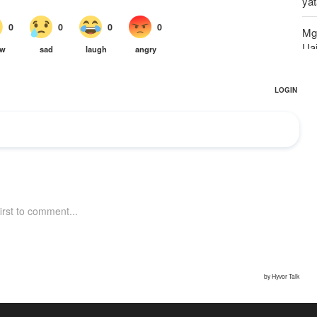
ya
Mg
Uaj
Ma
wa
UNS
kw