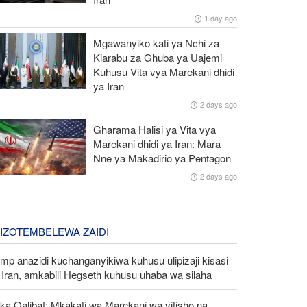
1 day ago
Mgawanyiko kati ya Nchi za
Kiarabu za Ghuba ya Uajemi
Kuhusu Vita vya Marekani dhidi
ya Iran
2 days ago
Gharama Halisi ya Vita vya
Marekani dhidi ya Iran: Mara
Nne ya Makadirio ya Pentagon
2 days ago
LIZOTEMBELEWA ZAIDI
mp anazidi kuchanganyikiwa kuhusu ulipizaji kisasi
Iran, amkabili Hegseth kuhusu uhaba wa silaha
ka Qalibaf: Mkakati wa Marekani wa vitisho na