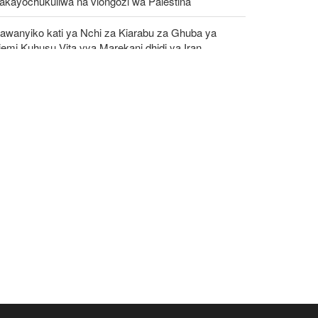
takayochukuliwa na viongozi wa Palestina
awanyiko kati ya Nchi za Kiarabu za Ghuba ya
emi Kuhusu Vita vya Marekani dhidi ya Iran
shambulizi mapya ya Yemen yaangamiza mamluki
 Saudia wasiopungua 58
C: Kundi la DAESH (ISIS) lingali ni tishio kubwa
a usalama barani Afrika