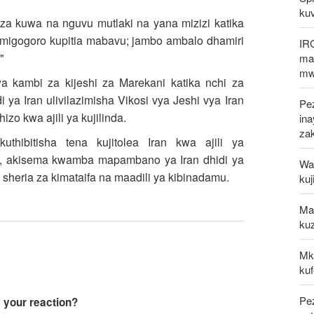
kuv
a kuwa na nguvu mutlaki na yana mizizi katika
ha migogoro kupitia mabavu; jambo ambalo dhamiri
IR
"
mak
mw
kambi za kijeshi za Marekani katika nchi za
ya Iran ulivilazimisha Vikosi vya Jeshi vya Iran
Pez
zo kwa ajili ya kujilinda.
in
za
hibitisha tena kujitolea Iran kwa ajili ya
, akisema kwamba mapambano ya Iran dhidi ya
Waz
heria za kimataifa na maadili ya kibinadamu.
kuj
Mal
kuz
Mk
kuf
Pe