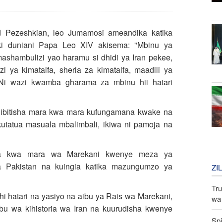
d Pezeshkian, leo Jumamosi ameandika katika
ki duniani Papa Leo XIV akisema: "Mbinu ya
mashambulizi yao haramu si dhidi ya Iran pekee,
i ya kimataifa, sheria za kimataifa, maadili ya
Ni wazi kwamba gharama za mbinu hii hatari
hibitisha mara kwa mara kufungamana kwake na
kutatua masuala mbalimbali, ikiwa ni pamoja na
ra kwa mara wa Marekani kwenye meza ya
a Pakistan na kuingia katika mazungumzo ya
ZI
Tru
 hatari na yasiyo na aibu ya Rais wa Marekani,
wa 
bu wa kihistoria wa Iran na kuurudisha kwenye
Spi