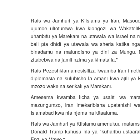
Rais wa Jamhuri ya Kiislamu ya Iran, Masou
ujumbe uliotumwa kwa kiongozi wa Wakatoli
uharibifu ya Marekani na utawala wa Israel na 
bali pia dhidi ya utawala wa sheria katika ngaz
binadamu na mafundisho ya dini za Mungu. 
zitabebwa na jamii nzima ya kimataifa."
Rais Pezeshkian amesisitiza kwamba Iran imet
diplomasia na suluhisho la amani kwa ajili ya 
mzozo wake na serikali ya Marekani.
Amesema kwamba licha ya usaliti wa ma
mazungumzo, Iran imekaribisha upatanishi w
Islamabad kwa nia njema na kitaaluma.
Rais wa Jamhuri ya Kiislamu amenukuu matamshi
Donald Trump kuhusu nia ya "kuharibu ustaara
Enzi ya Mawe."