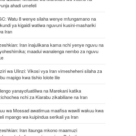
unja ahadi umefeli
GC: Watu 8 wenye silaha wenye mfungamano na
undi ya kigaidi watiwa nguvuni kusini-mashariki
a Iran
eshkian: Iran inajulikana kama nchi yenye nguvu na
ayoheshimika; maadui wanalenga nembo za nguvu
ke
iri wa Ulinzi: Vikosi vya Iran vimesheheni silaha za
ibu mapigo kwa tishio lolote lile
engo yanayofuatiliwa na Marekani katika
ichochea nchi za Kiarabu zikabiliane na Iran
uu wa Mossad awatimua maafisa wawili wakuu kwa
eli mpango wa kuipindua serikali ya Iran
zeshkian: Iran itaunga mkono maamuzi