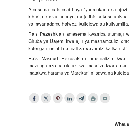
Amesema matamshi haya "yanatokana na njozi z
kiburi, uonevu, uchoyo, na jaribio la kusuluhis
ya mwanadamu haiwezi kulielewa au kulivumilia.
Rais Pezeshkian amesema kwamba utumiaji wa 
Ghuba ya Uajemi kwa ajili ya mashambulizi dhidi 
kulenga maslahi na mali za wavamizi katika nchi hi
Rais Masoud Pezeshkian amemalizia kwa kut
mazungumzo na utatuzi wa matatizo kwa amani
matakwa haramu ya Marekani ni sawa na kutetea s