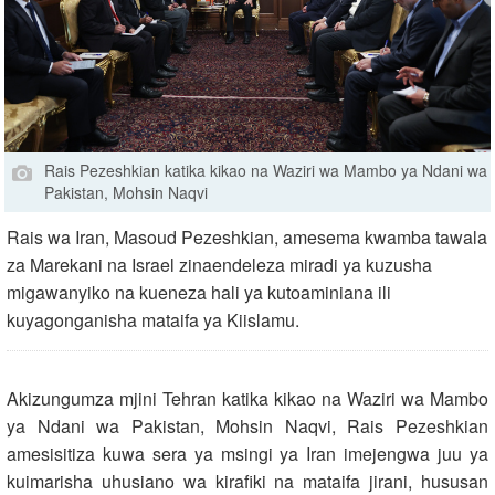
Rais Pezeshkian katika kikao na Waziri wa Mambo ya Ndani wa
Pakistan, Mohsin Naqvi
Rais wa Iran, Masoud Pezeshkian, amesema kwamba tawala
za Marekani na Israel zinaendeleza miradi ya kuzusha
migawanyiko na kueneza hali ya kutoaminiana ili
kuyagonganisha mataifa ya Kiislamu.
Akizungumza mjini Tehran katika kikao na Waziri wa Mambo
ya Ndani wa Pakistan, Mohsin Naqvi, Rais Pezeshkian
amesisitiza kuwa sera ya msingi ya Iran imejengwa juu ya
kuimarisha uhusiano wa kirafiki na mataifa jirani, hususan