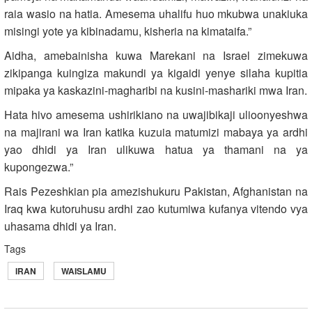
raia wasio na hatia. Amesema uhalifu huo mkubwa unakiuka
misingi yote ya kibinadamu, kisheria na kimataifa.”
Aidha, amebainisha kuwa Marekani na Israel zimekuwa
zikipanga kuingiza makundi ya kigaidi yenye silaha kupitia
mipaka ya kaskazini-magharibi na kusini-mashariki mwa Iran.
Hata hivo amesema ushirikiano na uwajibikaji ulioonyeshwa
na majirani wa Iran katika kuzuia matumizi mabaya ya ardhi
yao dhidi ya Iran ulikuwa hatua ya thamani na ya
kupongezwa.”
Rais Pezeshkian pia amezishukuru Pakistan, Afghanistan na
Iraq kwa kutoruhusu ardhi zao kutumiwa kufanya vitendo vya
uhasama dhidi ya Iran.
Tags
IRAN
WAISLAMU