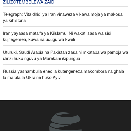
ZILIZOTEMBELEWA ZAIDI
Telegraph: Vita dhidi ya Iran vinaweza vikawa moja ya makosa
ya kihistoria
Iran yayaasa mataifa ya Kiislamu: Ni wakati sasa wa sisi
kujitegemea, kuwa na udugu wa kweli
Uturuki, Saudi Arabia na Pakistan zasaini mkataba wa pamoja wa
ulinzi huku nguvu ya Marekani ikipungua
Russia yashambulia eneo la kutengeneza makombora na ghala
la mafuta la Ukraine huko Kyiv
Jenerali wa Trump anatafuta njia ya kujiondoa vitani na Iran huku
machaguo ya kijeshi ya Marekani yakipungua
Mshauri wa Kiongozi Mkuu Iran asema vikosi vya Marekani
lazima viondoke Asia Magharibi, ahimiza ushirikiano wa kikanda
Pezeshkian akumbuka mashambulizi ya mabomu ya atomiki