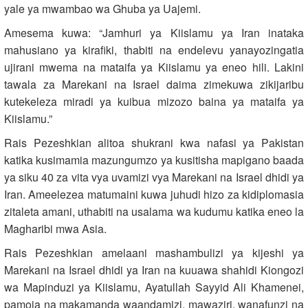
yale ya mwambao wa Ghuba ya Uajemi.
Amesema kuwa: “Jamhuri ya Kiislamu ya Iran inataka
mahusiano ya kirafiki, thabiti na endelevu yanayozingatia
ujirani mwema na mataifa ya Kiislamu ya eneo hili. Lakini
tawala za Marekani na Israel daima zimekuwa zikijaribu
kutekeleza miradi ya kuibua mizozo baina ya mataifa ya
Kiislamu.”
Rais Pezeshkian alitoa shukrani kwa nafasi ya Pakistan
katika kusimamia mazungumzo ya kusitisha mapigano baada
ya siku 40 za vita vya uvamizi vya Marekani na Israel dhidi ya
Iran. Ameelezea matumaini kuwa juhudi hizo za kidiplomasia
zitaleta amani, uthabiti na usalama wa kudumu katika eneo la
Magharibi mwa Asia.
Rais Pezeshkian amelaani mashambulizi ya kijeshi ya
Marekani na Israel dhidi ya Iran na kuuawa shahidi Kiongozi
wa Mapinduzi ya Kiislamu, Ayatullah Sayyid Ali Khamenei,
pamoja na makamanda waandamizi, mawaziri, wanafunzi na