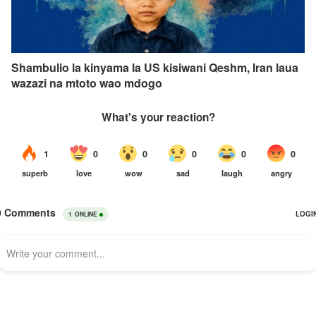
Shambulio la kinyama la US kisiwani Qeshm, Iran laua
wazazi na mtoto wao mdogo