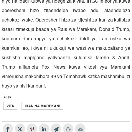
hiyo na idadi kubwa ya ndege za kivita. IRGC imeonya kuwa
operesheni hizo zitaendelea iwapo adui ataendeleza
uchokozi wake. Operesheni hizo za kijeshi za Iran za kulipiza
kisasi zimekuja baada ya Rais wa Marekani, Donald Trump,
kuamuru duru mpya ya uchokozi dhidi ya Iran usiku wa
kuamkia leo, ikiwa ni ukiukaji wa wazi wa makubaliano ya
kusitisha mapigano yaliyoanza kutumika tarehe 8 Aprili.
Trump aliiambia Fox News kuwa vikosi vya Marekani
vimerusha makombora 49 ya Tomahawk katika mashambulizi
hayo ya hivi karibuni.
Tags
VITA
IRAN NA MAREKANI