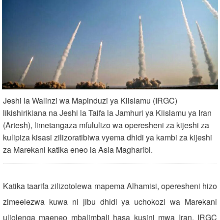
Jeshi la Walinzi wa Mapinduzi ya Kiislamu (IRGC)
likishirikiana na Jeshi la Taifa la Jamhuri ya Kiislamu ya Iran
(Artesh), limetangaza mfululizo wa operesheni za kijeshi za
kulipiza kisasi zilizoratibiwa vyema dhidi ya kambi za kijeshi
za Marekani katika eneo la Asia Magharibi.
Katika taarifa zilizotolewa mapema Alhamisi, operesheni hizo
zimeelezwa kuwa ni jibu dhidi ya uchokozi wa Marekani
uliolenga maeneo mbalimbali hasa kusini mwa Iran. IRGC