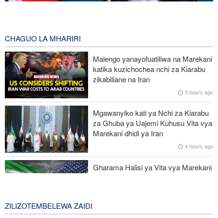
Pezeshkian: Iran itaunga mkono maamuzi yatakayochukuliwa na
viongozi wa Palestina
6 hours ago
CHAGUO LA MHARIRI
Trump anazidi kuchanganyikiwa kuhusu ulipizaji kisasi wa Iran,
Malengo yanayofuatiliwa na Marekani
amkabili Hegseth kuhusu uhaba wa silaha
katika kuzichochea nchi za Kiarabu
zikabiliane na Iran
Kituo kikubwa zaidi cha matibabu ya Ebola DRC huku
3 hours ago
maambukizi yakienea
Mgawanyiko kati ya Nchi za Kiarabu
Interpol: Akili Mnemba (AI) inatumika katika 55% ya uhalifu wa
za Ghuba ya Uajemi Kuhusu Vita vya
mtandaoni barani Afrika
Marekani dhidi ya Iran
4 hours ago
Ruto asema serikali imetekeleza ahadi ilizowapa Waislamu wa
Kenya
Gharama Halisi ya Vita vya Marekani
dhidi ya Iran: Mara Nne ya Makadirio
ya Pentagon
1 day ago
ZILIZOTEMBELEWA ZAIDI