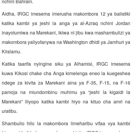
nchini Bahrain.
Aidha, IRGC imesema imerusha makombora 12 ya balistiki
katika kambi ya jeshi la anga ya al-Azraq nchini Jordan
inayotumiwa na Marekani, ikiwa ni jibu kwa mashambulizi ya
makombora yaliyofanywa na Washington dhidi ya Jamhuri ya
Kiislamu.
Katika taarifa nyingine siku ya Alhamisi, IRGC imesema
kuwa Kikosi chake cha Anga kimelenga eneo la kuegeshea
ndege za kivita za Marekani aina ya F-35, F-15, na F-16
pamoja na miundombinu muhimu ya “jeshi la kigaidi la
Marekani” iliyopo katika kambi hiyo na kituo cha amri na
uratibu.
Shambulio hilo la makombora limeharibu vifaa vya kambi