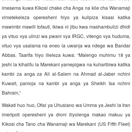
imesema kuwa Kikosi chake cha Anga na kile cha Wanamaji
vimetekeleza operesheni hiyo ya kulipiza kisasi katika
mawimbi mawili tofauti, ikiwa ni jibu kwa mashambulizi dhidi
ya vituo vya ulinzi wa pwani vya IRGC, vitengo vya huduma,
vituo vya usalama na eneo la uwanja wa ndege wa Bandar
Abbas. Taarifa hiyo ilieleza kuwa: “Malengo muhimu 18 ya
jeshi la kihalifu la Marekani yamepigwa na kuharibiwa katika
kambi za anga za Ali al-Salem na Ahmad al-Jaber nchini
Kuwait, pamoja na kambi ya anga ya Sheikh Isa nchini
Bahrain,”
Wakati huo huo, Ofisi ya Uhusiano wa Umma ya Jeshi la Iran
imeripoti operesheni ya droni iliyolenga makao makuu ya
Kikosi cha Tano cha Wanamaji wa Marekani (US Fifth Fleet)